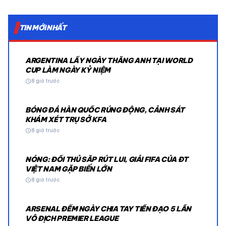
TIN MỚI NHẤT
ARGENTINA LẤY NGÀY THẮNG ANH TẠI WORLD
CUP LÀM NGÀY KỶ NIỆM
schedule
8 giờ trước
BÓNG ĐÁ HÀN QUỐC RÚNG ĐỘNG, CẢNH SÁT
KHÁM XÉT TRỤ SỞ KFA
schedule
8 giờ trước
NÓNG: ĐỐI THỦ SẮP RÚT LUI, GIẢI FIFA CỦA ĐT
VIỆT NAM GẶP BIẾN LỚN
schedule
8 giờ trước
ARSENAL ĐẾM NGÀY CHIA TAY TIỀN ĐẠO 5 LẦN
VÔ ĐỊCH PREMIER LEAGUE