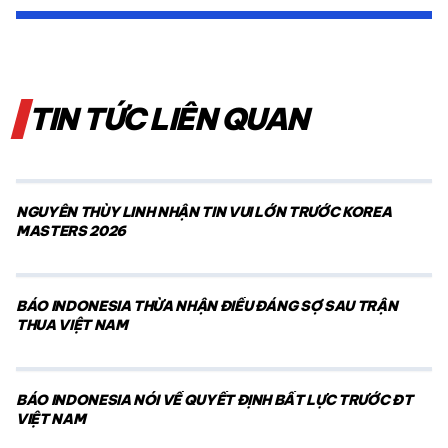
TIN TỨC LIÊN QUAN
NGUYỄN THÙY LINH NHẬN TIN VUI LỚN TRƯỚC KOREA
MASTERS 2026
BÁO INDONESIA THỪA NHẬN ĐIỀU ĐÁNG SỢ SAU TRẬN
THUA VIỆT NAM
BÁO INDONESIA NÓI VỀ QUYẾT ĐỊNH BẤT LỰC TRƯỚC ĐT
VIỆT NAM