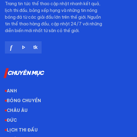
Trang tin tức thể thao cập nhật nhanh kết quả,
lịch thi đấu, bảng xếp hạng và những tin nóng
bóng đá từ các giải đấu lớn trên thế giới. Nguồn
tin thể thao hàng đầu, cập nhật 24/7 với những
diễn biến mới nhất từ sân cỏ thế giới.
play_arrow
f
tk
CHUYÊN MỤC
ANH
BÓNG CHUYỀN
CHÂU ÂU
ĐỨC
LỊCH THI ĐẤU