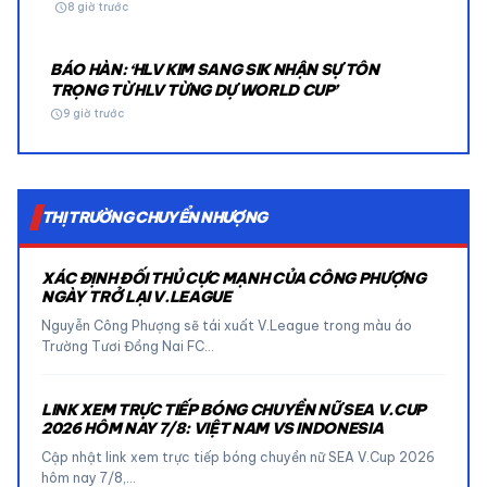
schedule
8 giờ trước
BÁO HÀN: ‘HLV KIM SANG SIK NHẬN SỰ TÔN
TRỌNG TỪ HLV TỪNG DỰ WORLD CUP’
schedule
9 giờ trước
THỊ TRƯỜNG CHUYỂN NHƯỢNG
XÁC ĐỊNH ĐỐI THỦ CỰC MẠNH CỦA CÔNG PHƯỢNG
NGÀY TRỞ LẠI V.LEAGUE
Nguyễn Công Phượng sẽ tái xuất V.League trong màu áo
Trường Tươi Đồng Nai FC…
LINK XEM TRỰC TIẾP BÓNG CHUYỀN NỮ SEA V.CUP
2026 HÔM NAY 7/8: VIỆT NAM VS INDONESIA
Cập nhật link xem trực tiếp bóng chuyền nữ SEA V.Cup 2026
hôm nay 7/8,…