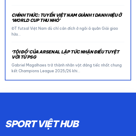
CHÍNH THỨC: TUYỂN VIỆT NAM GIÀNH 1 DANH HIỆU Ở
‘WORLD CUP THU NHỎ’
ĐT futsal Việt Nam dù chỉ cán đích ở ngôi á quân Giải giao
hữu…
‘TỘI ĐỒ’ CỦA ARSENAL LẬP TỨC NHẬN ĐIỀU TUYỆT
VỜI TỪ PSG
Gabriel Magalhaes trở thành nhân vật đáng tiếc nhất chung
kết Champions League 2025/26 khi…
SPORT VIỆT HUB