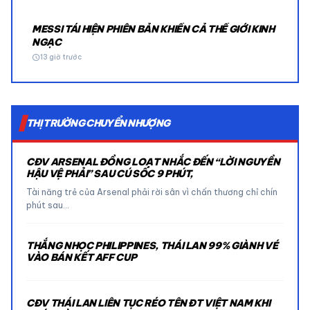
MESSI TÁI HIỆN PHIÊN BẢN KHIẾN CẢ THẾ GIỚI KINH
NGẠC
schedule
13 giờ trước
THỊ TRƯỜNG CHUYỂN NHƯỢNG
CĐV ARSENAL ĐỒNG LOẠT NHẮC ĐẾN “LỜI NGUYỀN
HẬU VỆ PHẢI” SAU CÚ SỐC 9 PHÚT,
Tài năng trẻ của Arsenal phải rời sân vì chấn thương chỉ chín
phút sau…
THẮNG NHỌC PHILIPPINES, THÁI LAN 99% GIÀNH VÉ
VÀO BÁN KẾT AFF CUP
CĐV THÁI LAN LIÊN TỤC RÉO TÊN ĐT VIỆT NAM KHI