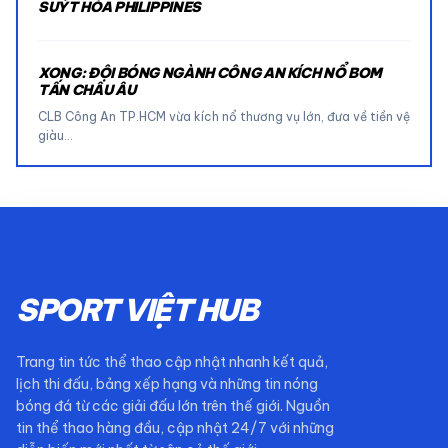
SUÝT HÒA PHILIPPINES
XONG: ĐỘI BÓNG NGÀNH CÔNG AN KÍCH NỔ BOM
TẤN CHÂU ÂU
CLB Công An TP.HCM vừa kích nổ thương vụ lớn, đưa về tiền vệ
giàu…
SPORT VIỆT HUB
Trang tin tức thể thao cập nhật nhanh kết quả,
lịch thi đấu, bảng xếp hạng và những tin nóng
bóng đá từ các giải đấu lớn trên thế giới. Nguồn
tin thể thao hàng đầu, cập nhật 24/7 với những