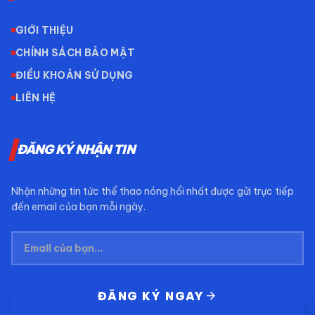
GIỚI THIỆU
CHÍNH SÁCH BẢO MẬT
ĐIỀU KHOẢN SỬ DỤNG
LIÊN HỆ
ĐĂNG KÝ NHẬN TIN
Nhận những tin tức thể thao nóng hổi nhất được gửi trực tiếp
đến email của bạn mỗi ngày.
arrow_forward
ĐĂNG KÝ NGAY