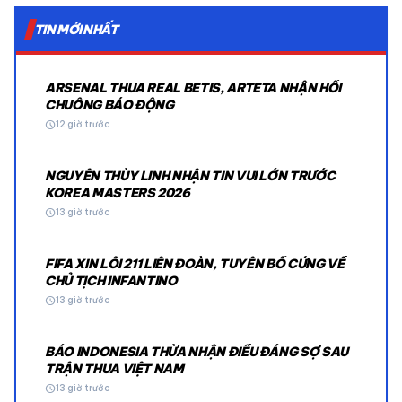
TIN MỚI NHẤT
ARSENAL THUA REAL BETIS, ARTETA NHẬN HỒI
CHUÔNG BÁO ĐỘNG
schedule
12 giờ trước
NGUYỄN THÙY LINH NHẬN TIN VUI LỚN TRƯỚC
KOREA MASTERS 2026
schedule
13 giờ trước
FIFA XIN LỖI 211 LIÊN ĐOÀN, TUYÊN BỐ CỨNG VỀ
CHỦ TỊCH INFANTINO
schedule
13 giờ trước
BÁO INDONESIA THỪA NHẬN ĐIỀU ĐÁNG SỢ SAU
TRẬN THUA VIỆT NAM
schedule
13 giờ trước