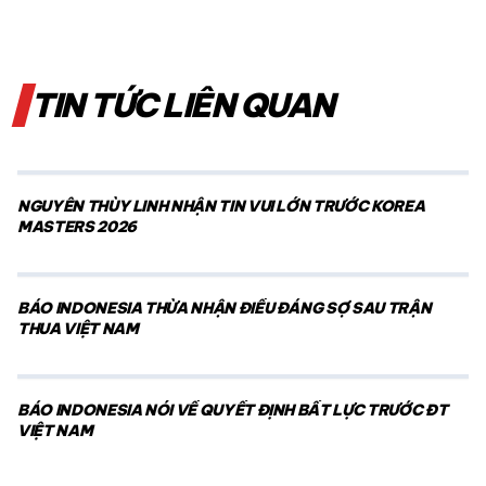
TIN TỨC LIÊN QUAN
NGUYỄN THÙY LINH NHẬN TIN VUI LỚN TRƯỚC KOREA
MASTERS 2026
BÁO INDONESIA THỪA NHẬN ĐIỀU ĐÁNG SỢ SAU TRẬN
THUA VIỆT NAM
BÁO INDONESIA NÓI VỀ QUYẾT ĐỊNH BẤT LỰC TRƯỚC ĐT
VIỆT NAM