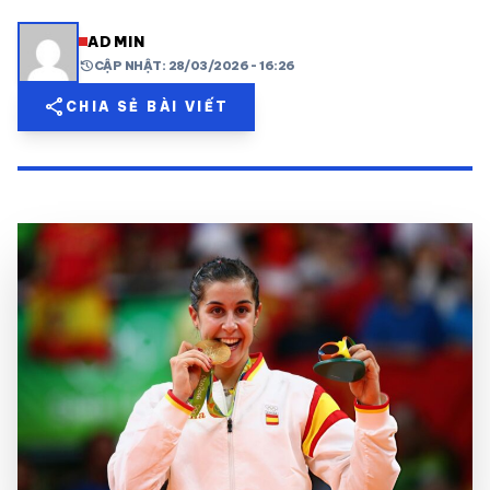
share
mail
© 2026 TT24H
ADMIN
history
CẬP NHẬT: 28/03/2026 - 16:26
share
CHIA SẺ BÀI VIẾT