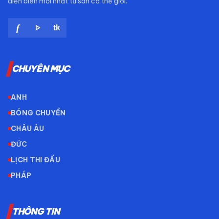
diễn biến mới nhất từ sân cỏ thế giới.
play_arrow
f
tk
CHUYÊN MỤC
ANH
BÓNG CHUYỀN
CHÂU ÂU
ĐỨC
LỊCH THI ĐẤU
PHÁP
THÔNG TIN