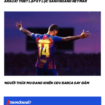
ARAUJO THIẾT LẬP KỶ LỤC SÁNH NGANG NEYMAR
‘NGƯỜI THỪA’ MU ĐANG KHIẾN CĐV BARCA SAY ĐẮM
TIN MỚI NHẤT