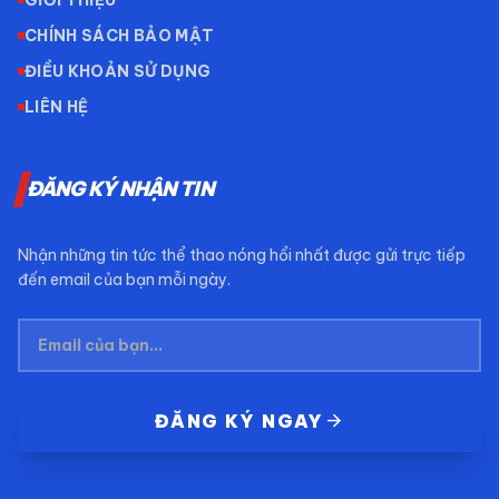
GIỚI THIỆU
CHÍNH SÁCH BẢO MẬT
ĐIỀU KHOẢN SỬ DỤNG
LIÊN HỆ
ĐĂNG KÝ NHẬN TIN
Nhận những tin tức thể thao nóng hổi nhất được gửi trực tiếp
đến email của bạn mỗi ngày.
arrow_forward
ĐĂNG KÝ NGAY