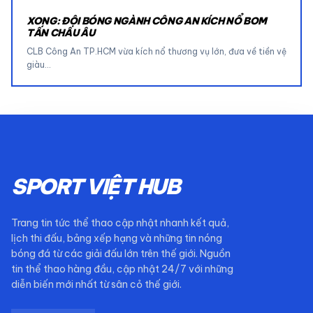
XONG: ĐỘI BÓNG NGÀNH CÔNG AN KÍCH NỔ BOM
TẤN CHÂU ÂU
CLB Công An TP.HCM vừa kích nổ thương vụ lớn, đưa về tiền vệ
giàu…
SPORT VIỆT HUB
Trang tin tức thể thao cập nhật nhanh kết quả,
lịch thi đấu, bảng xếp hạng và những tin nóng
bóng đá từ các giải đấu lớn trên thế giới. Nguồn
tin thể thao hàng đầu, cập nhật 24/7 với những
diễn biến mới nhất từ sân cỏ thế giới.