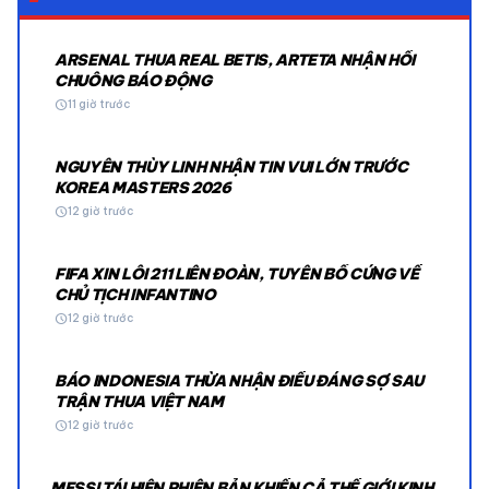
ARSENAL THUA REAL BETIS, ARTETA NHẬN HỒI
CHUÔNG BÁO ĐỘNG
schedule
11 giờ trước
NGUYỄN THÙY LINH NHẬN TIN VUI LỚN TRƯỚC
KOREA MASTERS 2026
schedule
12 giờ trước
FIFA XIN LỖI 211 LIÊN ĐOÀN, TUYÊN BỐ CỨNG VỀ
CHỦ TỊCH INFANTINO
schedule
12 giờ trước
BÁO INDONESIA THỪA NHẬN ĐIỀU ĐÁNG SỢ SAU
TRẬN THUA VIỆT NAM
schedule
12 giờ trước
MESSI TÁI HIỆN PHIÊN BẢN KHIẾN CẢ THẾ GIỚI KINH