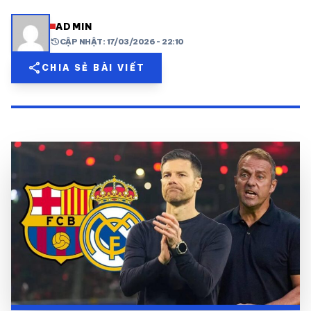
share
mail
© 2026 TT24H
ADMIN
history
CẬP NHẬT: 17/03/2026 - 22:10
share
CHIA SẺ BÀI VIẾT