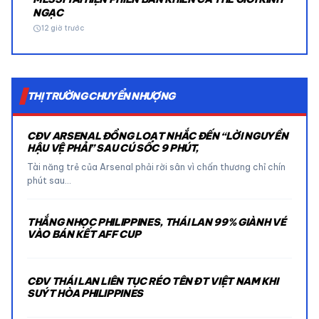
NGẠC
schedule
12 giờ trước
THỊ TRƯỜNG CHUYỂN NHƯỢNG
CĐV ARSENAL ĐỒNG LOẠT NHẮC ĐẾN “LỜI NGUYỀN
HẬU VỆ PHẢI” SAU CÚ SỐC 9 PHÚT,
Tài năng trẻ của Arsenal phải rời sân vì chấn thương chỉ chín
phút sau…
THẮNG NHỌC PHILIPPINES, THÁI LAN 99% GIÀNH VÉ
VÀO BÁN KẾT AFF CUP
CĐV THÁI LAN LIÊN TỤC RÉO TÊN ĐT VIỆT NAM KHI
SUÝT HÒA PHILIPPINES