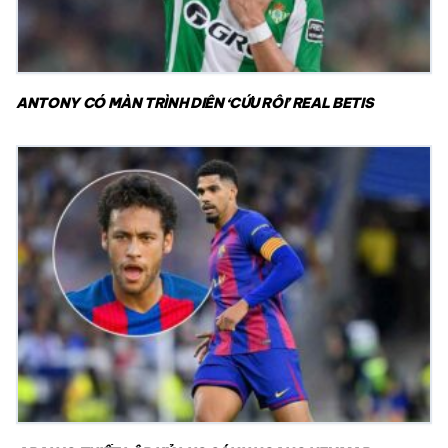
ANTONY CÓ MÀN TRÌNH DIỄN ‘CỨU RỖI’ REAL BETIS