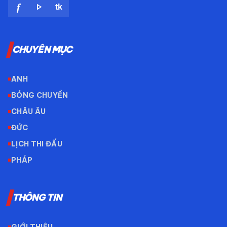
play_arrow
f
tk
CHUYÊN MỤC
ANH
BÓNG CHUYỀN
CHÂU ÂU
ĐỨC
LỊCH THI ĐẤU
PHÁP
THÔNG TIN