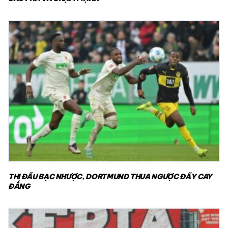
THI ĐẤU BẠC NHƯỢC, DORTMUND THUA NGƯỢC ĐẦY CAY
ĐẮNG