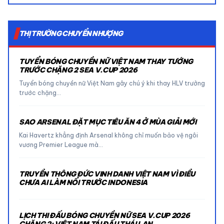
THỊ TRƯỜNG CHUYỂN NHƯỢNG
TUYỂN BÓNG CHUYỀN NỮ VIỆT NAM THAY TƯỚNG
TRƯỚC CHẶNG 2 SEA V.CUP 2026
Tuyển bóng chuyền nữ Việt Nam gây chú ý khi thay HLV trưởng
trước chặng…
SAO ARSENAL ĐẶT MỤC TIÊU ĂN 4 Ở MÙA GIẢI MỚI
Kai Havertz khẳng định Arsenal không chỉ muốn bảo vệ ngôi
vương Premier League mà…
TRUYỀN THÔNG ĐỨC VINH DANH VIỆT NAM VÌ ĐIỀU
CHƯA AI LÀM NỔI TRƯỚC INDONESIA
LỊCH THI ĐẤU BÓNG CHUYỀN NỮ SEA V.CUP 2026