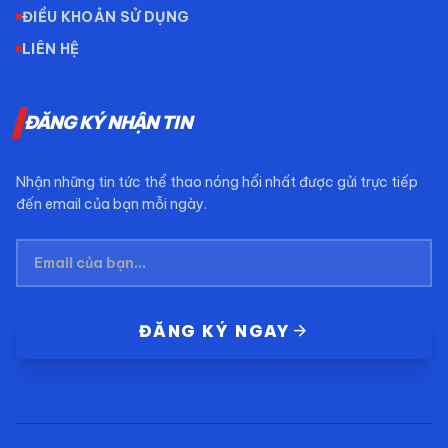
ĐIỀU KHOẢN SỬ DỤNG
LIÊN HỆ
ĐĂNG KÝ NHẬN TIN
Nhận những tin tức thể thao nóng hổi nhất được gửi trực tiếp
đến email của bạn mỗi ngày.
arrow_forward
ĐĂNG KÝ NGAY