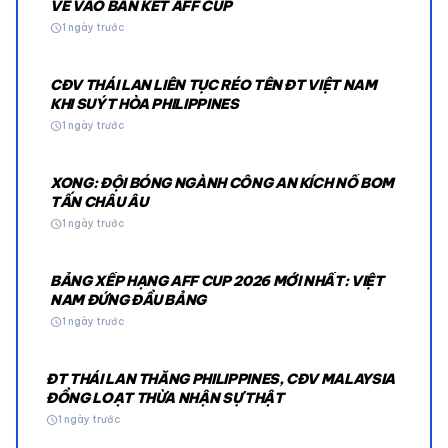
VÉ VÀO BÁN KẾT AFF CUP
schedule
1 ngày trước
CĐV THÁI LAN LIÊN TỤC RÉO TÊN ĐT VIỆT NAM
KHI SUÝT HÒA PHILIPPINES
schedule
1 ngày trước
XONG: ĐỘI BÓNG NGÀNH CÔNG AN KÍCH NỔ BOM
TẤN CHÂU ÂU
schedule
1 ngày trước
BẢNG XẾP HẠNG AFF CUP 2026 MỚI NHẤT: VIỆT
NAM ĐỨNG ĐẦU BẢNG
schedule
1 ngày trước
ĐT THÁI LAN THẮNG PHILIPPINES, CĐV MALAYSIA
ĐỒNG LOẠT THỪA NHẬN SỰ THẬT
schedule
1 ngày trước