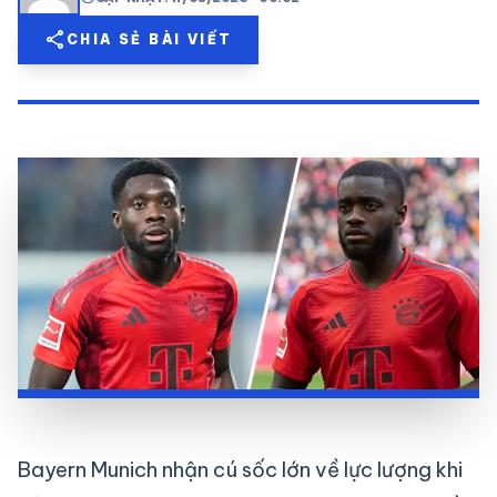
share
mail
share
CHIA SẺ BÀI VIẾT
© 2026 TT24H
Bayern Munich nhận cú sốc lớn về lực lượng khi