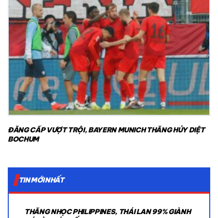
ĐẲNG CẤP VƯỢT TRỘI, BAYERN MUNICH THẮNG HỦY DIỆT
BOCHUM
TIN MỚI NHẤT
THẮNG NHỌC PHILIPPINES, THÁI LAN 99% GIÀNH