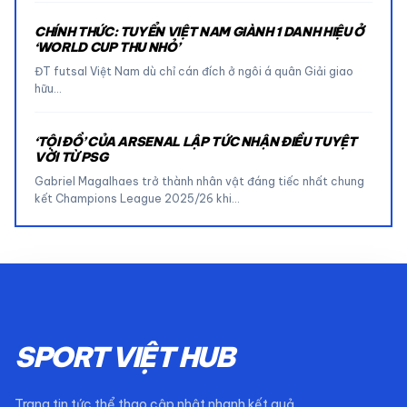
CHÍNH THỨC: TUYỂN VIỆT NAM GIÀNH 1 DANH HIỆU Ở
‘WORLD CUP THU NHỎ’
ĐT futsal Việt Nam dù chỉ cán đích ở ngôi á quân Giải giao
hữu…
‘TỘI ĐỒ’ CỦA ARSENAL LẬP TỨC NHẬN ĐIỀU TUYỆT
VỜI TỪ PSG
Gabriel Magalhaes trở thành nhân vật đáng tiếc nhất chung
kết Champions League 2025/26 khi…
SPORT VIỆT HUB
Trang tin tức thể thao cập nhật nhanh kết quả,