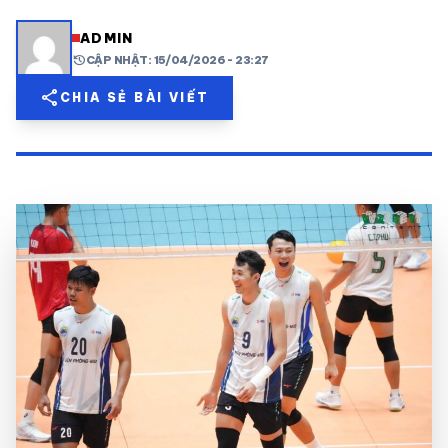
share
mail
© 2026 TT24H
ADMIN
history
CẬP NHẬT: 15/04/2026 - 23:27
share
CHIA SẺ BÀI VIẾT