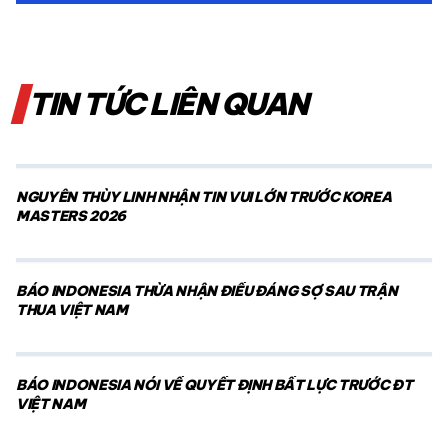
TIN TỨC LIÊN QUAN
NGUYỄN THÙY LINH NHẬN TIN VUI LỚN TRƯỚC KOREA
MASTERS 2026
BÁO INDONESIA THỪA NHẬN ĐIỀU ĐÁNG SỢ SAU TRẬN
THUA VIỆT NAM
BÁO INDONESIA NÓI VỀ QUYẾT ĐỊNH BẤT LỰC TRƯỚC ĐT
VIỆT NAM