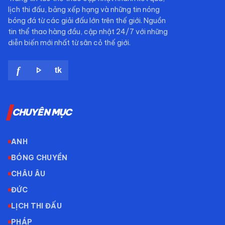
lịch thi đấu, bảng xếp hạng và những tin nóng
bóng đá từ các giải đấu lớn trên thế giới. Nguồn
tin thể thao hàng đầu, cập nhật 24/7 với những
diễn biến mới nhất từ sân cỏ thế giới.
play_arrow
f
tk
CHUYÊN MỤC
ANH
BÓNG CHUYỀN
CHÂU ÂU
ĐỨC
LỊCH THI ĐẤU
PHÁP