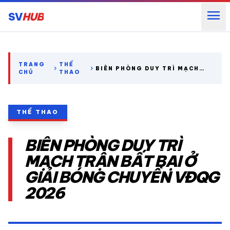
menu
SV
HUB
search
TRANG
THỂ
chevron_right
chevron_right
BIÊN PHÒNG DUY TRÌ MẠCH
CHỦ
THAO
TRẬN BẤT BẠI Ở GIẢI BÓNG
CHUYỀN VĐQG 2026
expand_more
CÁC GIẢI NGOẠI HẠNG
THỂ THAO
expand_more
THỂ THAO TRONG NƯỚC
BIÊN PHÒNG DUY TRÌ
expand_more
THỂ THAO
MẠCH TRẬN BẤT BẠI Ở
GIẢI BÓNG CHUYỀN VĐQG
VIDEO
2026
LỊCH THI ĐẤU