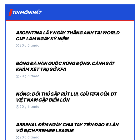
TIN MỚI NHẤT
ARGENTINA LẤY NGÀY THẮNG ANH TẠI WORLD
CUP LÀM NGÀY KỶ NIỆM
schedule
20 giờ trước
BÓNG ĐÁ HÀN QUỐC RÚNG ĐỘNG, CẢNH SÁT
KHÁM XÉT TRỤ SỞ KFA
schedule
20 giờ trước
NÓNG: ĐỐI THỦ SẮP RÚT LUI, GIẢI FIFA CỦA ĐT
VIỆT NAM GẶP BIẾN LỚN
schedule
20 giờ trước
ARSENAL ĐẾM NGÀY CHIA TAY TIỀN ĐẠO 5 LẦN
VÔ ĐỊCH PREMIER LEAGUE
schedule
20 giờ trước