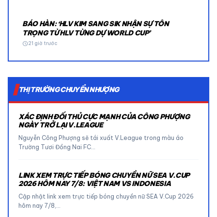
BÁO HÀN: ‘HLV KIM SANG SIK NHẬN SỰ TÔN
TRỌNG TỪ HLV TỪNG DỰ WORLD CUP’
schedule
21 giờ trước
THỊ TRƯỜNG CHUYỂN NHƯỢNG
XÁC ĐỊNH ĐỐI THỦ CỰC MẠNH CỦA CÔNG PHƯỢNG
NGÀY TRỞ LẠI V.LEAGUE
Nguyễn Công Phượng sẽ tái xuất V.League trong màu áo
Trường Tươi Đồng Nai FC…
LINK XEM TRỰC TIẾP BÓNG CHUYỀN NỮ SEA V.CUP
2026 HÔM NAY 7/8: VIỆT NAM VS INDONESIA
Cập nhật link xem trực tiếp bóng chuyền nữ SEA V.Cup 2026
hôm nay 7/8,…