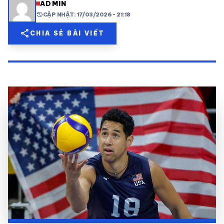
ADMIN
history
CẬP NHẬT: 17/03/2026 - 21:18
share
mail
© 2026 TT24H
share
CHIA SẺ BÀI VIẾT