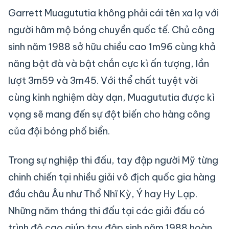
Garrett Muagututia không phải cái tên xa lạ với
người hâm mộ bóng chuyền quốc tế. Chủ công
sinh năm 1988 sở hữu chiều cao 1m96 cùng khả
năng bật đà và bật chắn cực kì ấn tượng, lần
lượt 3m59 và 3m45. Với thể chất tuyệt vời
cùng kinh nghiệm dày dạn, Muagututia được kì
vọng sẽ mang đến sự đột biến cho hàng công
của đội bóng phố biển.
Trong sự nghiệp thi đấu, tay đập người Mỹ từng
chinh chiến tại nhiều giải vô địch quốc gia hàng
đầu châu Âu như Thổ Nhĩ Kỳ, Ý hay Hy Lạp.
Những năm tháng thi đấu tại các giải đấu có
trình độ cao giúp tay đập sinh năm 1988 hoàn