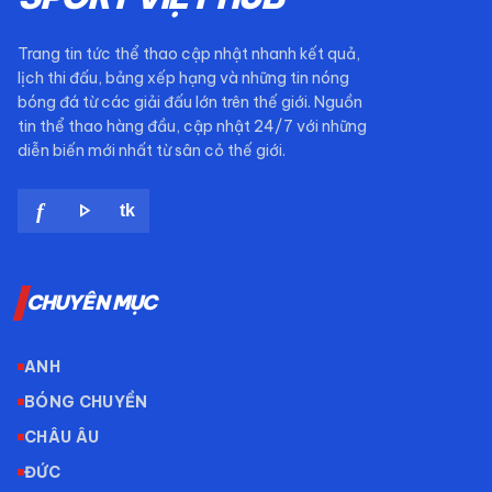
Trang tin tức thể thao cập nhật nhanh kết quả,
lịch thi đấu, bảng xếp hạng và những tin nóng
bóng đá từ các giải đấu lớn trên thế giới. Nguồn
tin thể thao hàng đầu, cập nhật 24/7 với những
diễn biến mới nhất từ sân cỏ thế giới.
play_arrow
f
tk
CHUYÊN MỤC
ANH
BÓNG CHUYỀN
CHÂU ÂU
ĐỨC