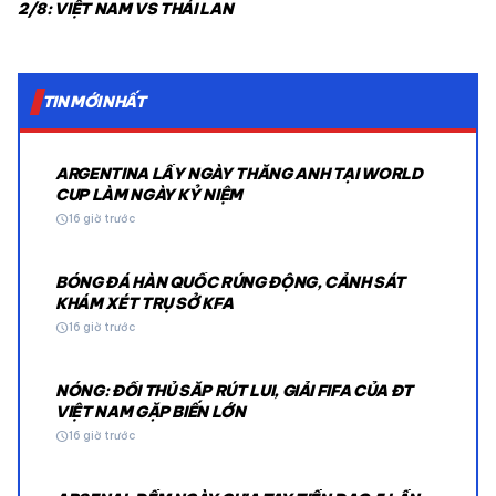
2/8: VIỆT NAM VS THÁI LAN
TIN MỚI NHẤT
ARGENTINA LẤY NGÀY THẮNG ANH TẠI WORLD
CUP LÀM NGÀY KỶ NIỆM
schedule
16 giờ trước
BÓNG ĐÁ HÀN QUỐC RÚNG ĐỘNG, CẢNH SÁT
KHÁM XÉT TRỤ SỞ KFA
schedule
16 giờ trước
NÓNG: ĐỐI THỦ SẮP RÚT LUI, GIẢI FIFA CỦA ĐT
VIỆT NAM GẶP BIẾN LỚN
schedule
16 giờ trước