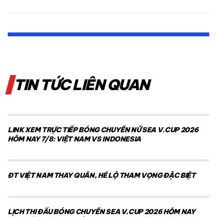
TIN TỨC LIÊN QUAN
LINK XEM TRỰC TIẾP BÓNG CHUYỀN NỮ SEA V.CUP 2026
HÔM NAY 7/8: VIỆT NAM VS INDONESIA
ĐT VIỆT NAM THAY QUÂN, HÉ LỘ THAM VỌNG ĐẶC BIỆT
LỊCH THI ĐẤU BÓNG CHUYỀN SEA V.CUP 2026 HÔM NAY