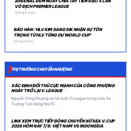
ARSENAL ĐẾM NGÀY CHIA TAY TIỀN ĐẠO 5 LẦN
VÔ ĐỊCH PREMIER LEAGUE
schedule
16 giờ trước
BÁO HÀN: ‘HLV KIM SANG SIK NHẬN SỰ TÔN
TRỌNG TỪ HLV TỪNG DỰ WORLD CUP’
schedule
17 giờ trước
THỊ TRƯỜNG CHUYỂN NHƯỢNG
XÁC ĐỊNH ĐỐI THỦ CỰC MẠNH CỦA CÔNG PHƯỢNG
NGÀY TRỞ LẠI V.LEAGUE
Nguyễn Công Phượng sẽ tái xuất V.League trong màu áo
Trường Tươi Đồng Nai FC…
LINK XEM TRỰC TIẾP BÓNG CHUYỀN NỮ SEA V.CUP
2026 HÔM NAY 7/8: VIỆT NAM VS INDONESIA