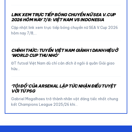
LINK XEM TRỰC TIẾP BÓNG CHUYỀN NỮ SEA V.CUP
2026 HÔM NAY 7/8: VIỆT NAM VS INDONESIA
Cập nhật link xem trực tiếp bóng chuyền nữ SEA V.Cup 2026
hôm nay 7/8,…
CHÍNH THỨC: TUYỂN VIỆT NAM GIÀNH 1 DANH HIỆU Ở
‘WORLD CUP THU NHỎ’
ĐT futsal Việt Nam dù chỉ cán đích ở ngôi á quân Giải giao
hữu…
‘TỘI ĐỒ’ CỦA ARSENAL LẬP TỨC NHẬN ĐIỀU TUYỆT
VỜI TỪ PSG
Gabriel Magalhaes trở thành nhân vật đáng tiếc nhất chung
kết Champions League 2025/26 khi…