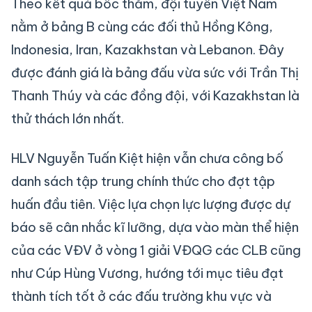
Theo kết quả bốc thăm, đội tuyển Việt Nam
nằm ở bảng B cùng các đối thủ Hồng Kông,
Indonesia, Iran, Kazakhstan và Lebanon. Đây
được đánh giá là bảng đấu vừa sức với Trần Thị
Thanh Thúy và các đồng đội, với Kazakhstan là
thử thách lớn nhất.
HLV Nguyễn Tuấn Kiệt hiện vẫn chưa công bố
danh sách tập trung chính thức cho đợt tập
huấn đầu tiên. Việc lựa chọn lực lượng được dự
báo sẽ cân nhắc kĩ lưỡng, dựa vào màn thể hiện
của các VĐV ở vòng 1 giải VĐQG các CLB cũng
như Cúp Hùng Vương, hướng tới mục tiêu đạt
thành tích tốt ở các đấu trường khu vực và