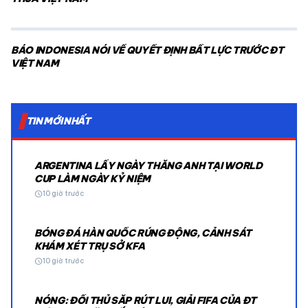
BÁO INDONESIA NÓI VỀ QUYẾT ĐỊNH BẤT LỰC TRƯỚC ĐT
VIỆT NAM
TIN MỚI NHẤT
ARGENTINA LẤY NGÀY THẮNG ANH TẠI WORLD
CUP LÀM NGÀY KỶ NIỆM
schedule
10 giờ trước
BÓNG ĐÁ HÀN QUỐC RÚNG ĐỘNG, CẢNH SÁT
KHÁM XÉT TRỤ SỞ KFA
schedule
10 giờ trước
NÓNG: ĐỐI THỦ SẮP RÚT LUI, GIẢI FIFA CỦA ĐT