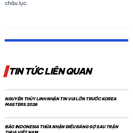
châu lục.
TIN TỨC LIÊN QUAN
NGUYỄN THÙY LINH NHẬN TIN VUI LỚN TRƯỚC KOREA
MASTERS 2026
BÁO INDONESIA THỪA NHẬN ĐIỀU ĐÁNG SỢ SAU TRẬN
THUA VIỆT NAM