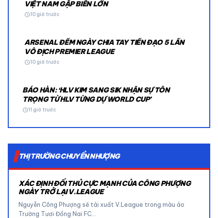
VIỆT NAM GẶP BIẾN LỚN
schedule
10 giờ trước
ARSENAL ĐẾM NGÀY CHIA TAY TIỀN ĐẠO 5 LẦN
VÔ ĐỊCH PREMIER LEAGUE
schedule
10 giờ trước
BÁO HÀN: ‘HLV KIM SANG SIK NHẬN SỰ TÔN
TRỌNG TỪ HLV TỪNG DỰ WORLD CUP’
schedule
11 giờ trước
THỊ TRƯỜNG CHUYỂN NHƯỢNG
XÁC ĐỊNH ĐỐI THỦ CỰC MẠNH CỦA CÔNG PHƯỢNG
NGÀY TRỞ LẠI V.LEAGUE
Nguyễn Công Phượng sẽ tái xuất V.League trong màu áo
Trường Tươi Đồng Nai FC…