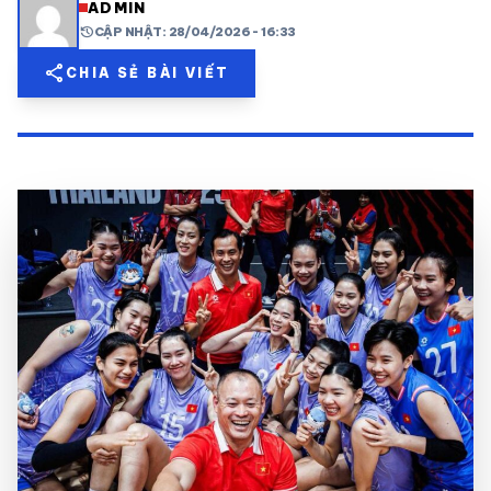
ADMIN
history
CẬP NHẬT: 28/04/2026 - 16:33
share
mail
© 2026 TT24H
share
CHIA SẺ BÀI VIẾT