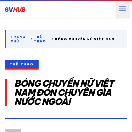
menu
SV
HUB
search
TRANG
THỂ
chevron_right
chevron_right
BÓNG CHUYỀN NỮ VIỆT NAM
CHỦ
THAO
ĐÓN CHUYÊN GIA NƯỚC NGOÀI
expand_more
CÁC GIẢI NGOẠI HẠNG
THỂ THAO
expand_more
THỂ THAO TRONG NƯỚC
BÓNG CHUYỀN NỮ VIỆT
expand_more
THỂ THAO
NAM ĐÓN CHUYÊN GIA
NƯỚC NGOÀI
VIDEO
LỊCH THI ĐẤU