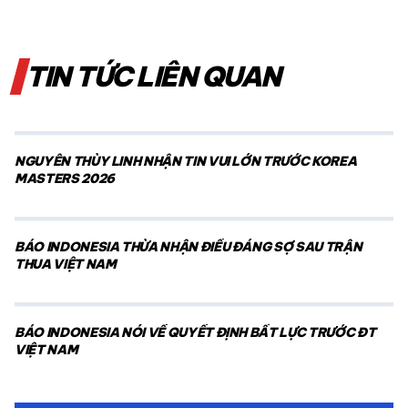
TIN TỨC LIÊN QUAN
NGUYỄN THÙY LINH NHẬN TIN VUI LỚN TRƯỚC KOREA
MASTERS 2026
BÁO INDONESIA THỪA NHẬN ĐIỀU ĐÁNG SỢ SAU TRẬN
THUA VIỆT NAM
BÁO INDONESIA NÓI VỀ QUYẾT ĐỊNH BẤT LỰC TRƯỚC ĐT
VIỆT NAM