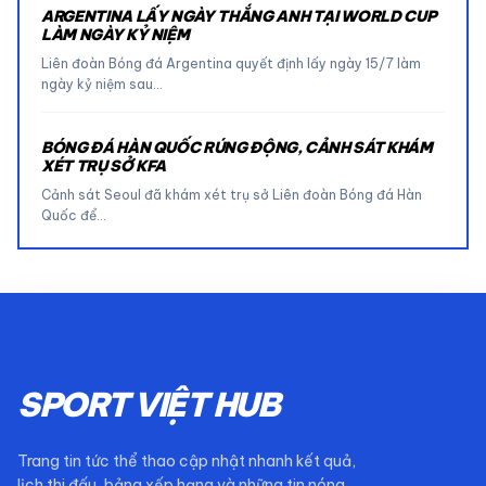
ARGENTINA LẤY NGÀY THẮNG ANH TẠI WORLD CUP
LÀM NGÀY KỶ NIỆM
Liên đoàn Bóng đá Argentina quyết định lấy ngày 15/7 làm
ngày kỷ niệm sau…
BÓNG ĐÁ HÀN QUỐC RÚNG ĐỘNG, CẢNH SÁT KHÁM
XÉT TRỤ SỞ KFA
Cảnh sát Seoul đã khám xét trụ sở Liên đoàn Bóng đá Hàn
Quốc để…
SPORT VIỆT HUB
Trang tin tức thể thao cập nhật nhanh kết quả,
lịch thi đấu, bảng xếp hạng và những tin nóng