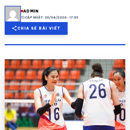
share
mail
© 2026 TT24H
ADMIN
history
CẬP NHẬT: 20/04/2026 - 17:53
share
CHIA SẺ BÀI VIẾT