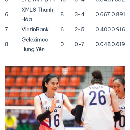
XMLS Thanh
6
8
3-4
0.667
0.891
Hóa
7
VietinBank
6
2-5
0.400
0.916
Geleximco
8
0
0-7
0.048
0.619
Hưng Yên