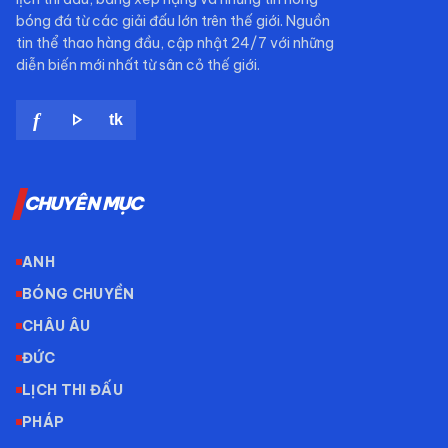
bóng đá từ các giải đấu lớn trên thế giới. Nguồn
tin thể thao hàng đầu, cập nhật 24/7 với những
diễn biến mới nhất từ sân cỏ thế giới.
play_arrow
f
tk
CHUYÊN MỤC
ANH
BÓNG CHUYỀN
CHÂU ÂU
ĐỨC
LỊCH THI ĐẤU
PHÁP