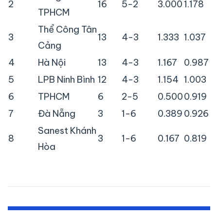
2
16
5-2
3.000
1.178
TPHCM
Thể Công Tân
3
13
4-3
1.333
1.037
Cảng
4
Hà Nội
13
4-3
1.167
0.987
5
LPB Ninh Bình
12
4-3
1.154
1.003
6
TPHCM
6
2-5
0.500
0.919
7
Đà Nẵng
3
1-6
0.389
0.926
Sanest Khánh
8
3
1-6
0.167
0.819
Hòa