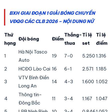
BXH GIAI ĐOẠN 1 GIẢI BÓNG CHUYỀN
VĐQG CÁC CLB 2026 – NỘI DUNG NỮ
Thứ
Thắng-
Tỉ lệ
Tỉ lệ
Đội bóng
Điểm
hạng
thua
set
điểm
Hà Nội Tasco
1
19
7-0
5.250
1.316
Auto
2
HCĐG Lào Cai
16
6-1
2.571
1.185
VTV Bình Điền
3
14
4-3
1.600
1.052
Long An
Thông tin-
4
11
3-4
1.167
1.047
Đông Bắc
5
LPB Ninh Bình
10
3-4
0.846
1.052