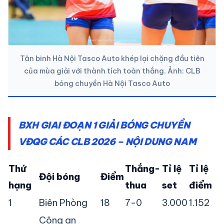
Tân binh Hà Nội Tasco Auto khép lại chặng đầu tiên
của mùa giải với thành tích toàn thắng. Ảnh: CLB
bóng chuyền Hà Nội Tasco Auto
BXH GIAI ĐOẠN 1 GIẢI BÓNG CHUYỀN
VĐQG CÁC CLB 2026 – NỘI DUNG NAM
Thứ
Thắng-
Tỉ lệ
Tỉ lệ
Đội bóng
Điểm
hạng
thua
set
điểm
1
Biên Phòng
18
7-0
3.000
1.152
Công an