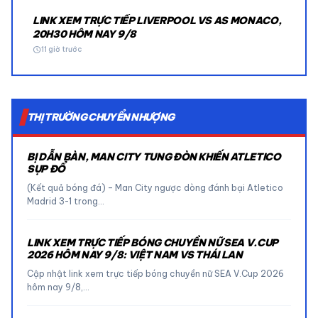
LINK XEM TRỰC TIẾP LIVERPOOL VS AS MONACO,
20H30 HÔM NAY 9/8
schedule
11 giờ trước
THỊ TRƯỜNG CHUYỂN NHƯỢNG
BỊ DẪN BÀN, MAN CITY TUNG ĐÒN KHIẾN ATLETICO
SỤP ĐỔ
(Kết quả bóng đá) – Man City ngược dòng đánh bại Atletico
Madrid 3-1 trong…
LINK XEM TRỰC TIẾP BÓNG CHUYỀN NỮ SEA V.CUP
2026 HÔM NAY 9/8: VIỆT NAM VS THÁI LAN
Cập nhật link xem trực tiếp bóng chuyền nữ SEA V.Cup 2026
hôm nay 9/8,…