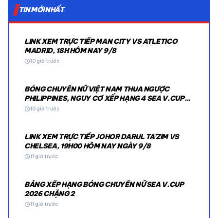
TIN MỚI NHẤT
LINK XEM TRỰC TIẾP MAN CITY VS ATLETICO
MADRID, 18H HÔM NAY 9/8
schedule
10 giờ trước
BÓNG CHUYỀN NỮ VIỆT NAM THUA NGƯỢC
PHILIPPINES, NGUY CƠ XẾP HẠNG 4 SEA V.CUP
2026
schedule
10 giờ trước
LINK XEM TRỰC TIẾP JOHOR DARUL TA’ZIM VS
CHELSEA, 19H00 HÔM NAY NGÀY 9/8
schedule
11 giờ trước
BẢNG XẾP HẠNG BÓNG CHUYỀN NỮ SEA V.CUP
2026 CHẶNG 2
schedule
11 giờ trước