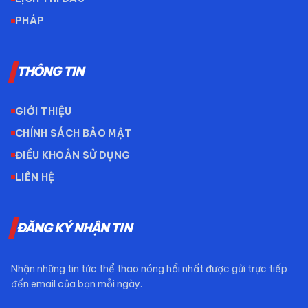
PHÁP
THÔNG TIN
GIỚI THIỆU
CHÍNH SÁCH BẢO MẬT
ĐIỀU KHOẢN SỬ DỤNG
LIÊN HỆ
ĐĂNG KÝ NHẬN TIN
Nhận những tin tức thể thao nóng hổi nhất được gửi trực tiếp
đến email của bạn mỗi ngày.