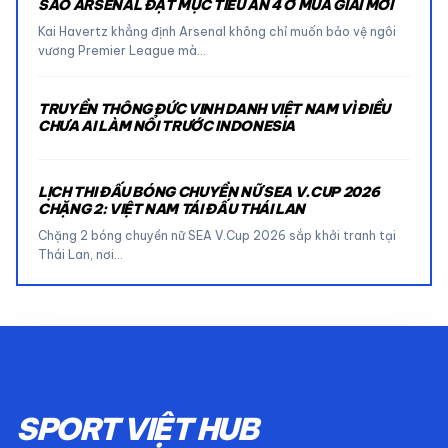
SAO ARSENAL ĐẶT MỤC TIÊU ĂN 4 Ở MÙA GIẢI MỚI
Kai Havertz khẳng định Arsenal không chỉ muốn bảo vệ ngôi
vương Premier League mà…
TRUYỀN THÔNG ĐỨC VINH DANH VIỆT NAM VÌ ĐIỀU
CHƯA AI LÀM NỔI TRƯỚC INDONESIA
LỊCH THI ĐẤU BÓNG CHUYỀN NỮ SEA V.CUP 2026
CHẶNG 2: VIỆT NAM TÁI ĐẤU THÁI LAN
Chặng 2 bóng chuyền nữ SEA V.Cup 2026 sắp khởi tranh tại
Thái Lan, nơi…
SPORT VIỆT HUB