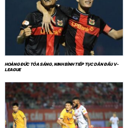
HOÀNG ĐỨC TỎA SÁNG, NINH BÌNH TIẾP TỤC DẪN ĐẦU V-
LEAGUE