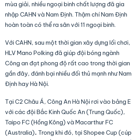
mùa giải, nhiều ngoại binh chất lượng đã gia
nhập CAHN và Nam Định. Thậm chí Nam Định
hoàn toàn có thể ra sân với 11 ngoại binh.
Với CAHN, sau một thời gian xây dựng lối chơi,
HLV Mano Polking đã giúp đội bóng ngành
Công an đạt phong độ rất cao trong thời gian
gần đây, đánh bại nhiều đối thủ mạnh như Nam
Định hay Hà Nội.
Tại C2 Châu Á, Công An Hà Nội rơi vào bảng E
với các đội Bắc Kinh Quốc An (Trung Quốc),
Taipo FC (Hồng Kông) và Macarthur FC
(Australia)
.
Trong khi đó, tại Shopee Cup (cúp