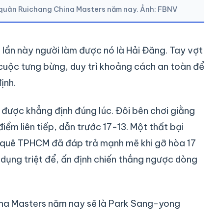
a quân Ruichang China Masters năm nay. Ảnh: FBNV
 lần này người làm được nó là Hải Đăng. Tay vợt
 cuộc tưng bừng, duy trì khoảng cách an toàn để
ịnh.
 được khẳng định đúng lúc. Đôi bên chơi giằng
iểm liên tiếp, dẫn trước 17-13. Một thất bại
 quê TPHCM đã đáp trả mạnh mẽ khi gỡ hòa 17
dụng triệt để, ấn định chiến thắng ngược dòng
ina Masters năm nay sẽ là Park Sang-yong