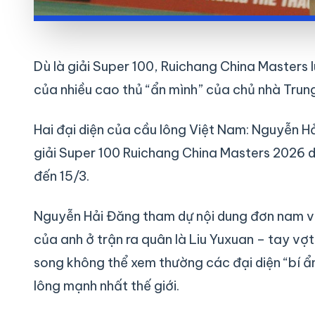
Dù là giải Super 100, Ruichang China Masters l
của nhiều cao thủ “ẩn mình” của chủ nhà Trun
Hai đại diện của cầu lông Việt Nam: Nguyễn Hả
giải Super 100 Ruichang China Masters 2026 d
đến 15/3.
Nguyễn Hải Đăng tham dự nội dung đơn nam với 
của anh ở trận ra quân là Liu Yuxuan – tay vợ
song không thể xem thường các đại diện “bí ẩ
lông mạnh nhất thế giới.