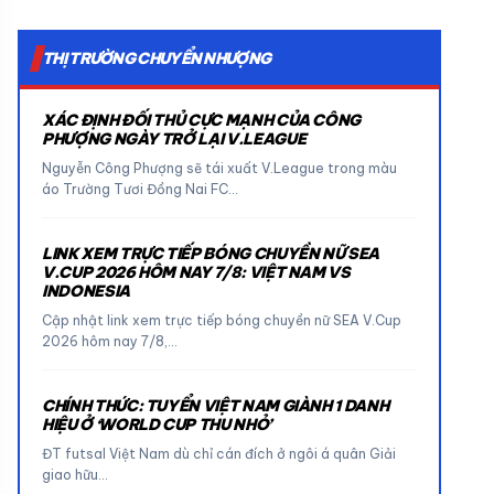
THỊ TRƯỜNG CHUYỂN NHƯỢNG
XÁC ĐỊNH ĐỐI THỦ CỰC MẠNH CỦA CÔNG
PHƯỢNG NGÀY TRỞ LẠI V.LEAGUE
Nguyễn Công Phượng sẽ tái xuất V.League trong màu
áo Trường Tươi Đồng Nai FC…
LINK XEM TRỰC TIẾP BÓNG CHUYỀN NỮ SEA
V.CUP 2026 HÔM NAY 7/8: VIỆT NAM VS
INDONESIA
Cập nhật link xem trực tiếp bóng chuyền nữ SEA V.Cup
2026 hôm nay 7/8,…
CHÍNH THỨC: TUYỂN VIỆT NAM GIÀNH 1 DANH
HIỆU Ở ‘WORLD CUP THU NHỎ’
ĐT futsal Việt Nam dù chỉ cán đích ở ngôi á quân Giải
giao hữu…