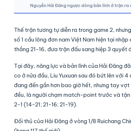
Nguyễn Hải Đăng ngược dòng bản lĩnh ở trận r
Thế trận tương tự diễn ra trong game 2, nhưng
số 1 cầu lông đơn nam Việt Nam hiện tại nhập
thắng 21-16, đưa trận đấu sang hiệp 3 quyết đ
Tại đây, năng lực và bản lĩnh của Hải Đăng đã
co ở nửa đầu, Liu Yuxuan sau đó bứt lên với 4 đ
đang đến gần hơn bao giờ hết, nhưng tay vợt
đều, là người chạm match-point trước và tận 
2-1 (14-21; 21-16; 21-19).
Đối thủ của Hải Đăng ở vòng 1/8 Ruichang Ch
(hạng 117 thế giới).