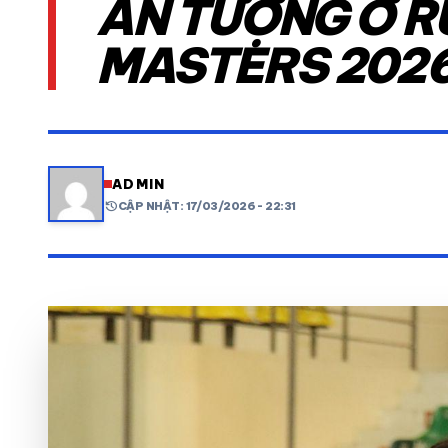
ẤN TƯỢNG Ở R
MASTERS 202
VIDEO
LỊCH THI ĐẤU
share
mail
ADMIN
history
CẬP NHẬT: 17/03/2026 - 22:31