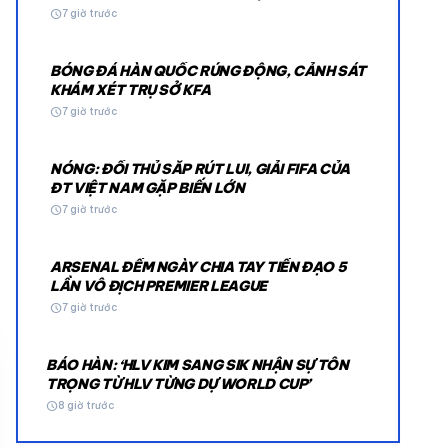
schedule
7 giờ trước
BÓNG ĐÁ HÀN QUỐC RÚNG ĐỘNG, CẢNH SÁT
KHÁM XÉT TRỤ SỞ KFA
schedule
7 giờ trước
NÓNG: ĐỐI THỦ SẮP RÚT LUI, GIẢI FIFA CỦA
© 2026 TT24H
ĐT VIỆT NAM GẶP BIẾN LỚN
schedule
7 giờ trước
ARSENAL ĐẾM NGÀY CHIA TAY TIỀN ĐẠO 5
LẦN VÔ ĐỊCH PREMIER LEAGUE
schedule
7 giờ trước
BÁO HÀN: ‘HLV KIM SANG SIK NHẬN SỰ TÔN
TRỌNG TỪ HLV TỪNG DỰ WORLD CUP’
schedule
8 giờ trước