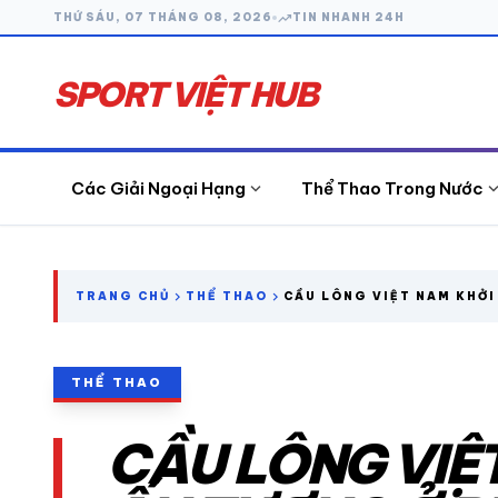
trending_up
THỨ SÁU, 07 THÁNG 08, 2026
TIN NHANH 24H
SPORT VIỆT HUB
expand_more
expand_
Các Giải Ngoại Hạng
Thể Thao Trong Nước
search
chevron_right
chevron_right
TRANG CHỦ
THỂ THAO
CẦU LÔNG VIỆT NAM KHỞI
TƯỢNG Ở RUICHANG CHIN
2026
CÁC GIẢI NGOẠI HẠNG
THỂ THAO
THỂ THAO TRONG NƯỚC
CẦU LÔNG VIỆ
THỂ THAO