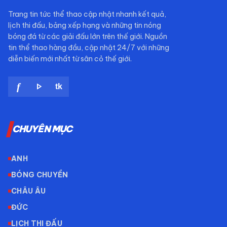
Trang tin tức thể thao cập nhật nhanh kết quả,
lịch thi đấu, bảng xếp hạng và những tin nóng
bóng đá từ các giải đấu lớn trên thế giới. Nguồn
tin thể thao hàng đầu, cập nhật 24/7 với những
diễn biến mới nhất từ sân cỏ thế giới.
play_arrow
f
tk
CHUYÊN MỤC
ANH
BÓNG CHUYỀN
CHÂU ÂU
ĐỨC
LỊCH THI ĐẤU