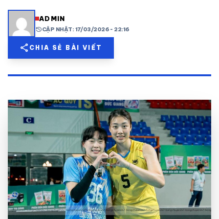
share
mail
© 2026 TT24H
ADMIN
history
CẬP NHẬT: 17/03/2026 - 22:16
share
CHIA SẺ BÀI VIẾT