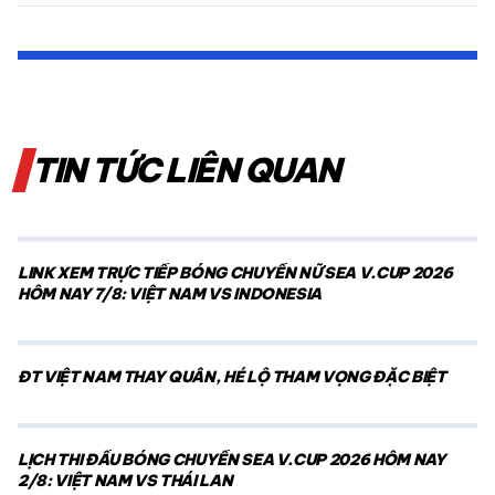
TIN TỨC LIÊN QUAN
LINK XEM TRỰC TIẾP BÓNG CHUYỀN NỮ SEA V.CUP 2026
HÔM NAY 7/8: VIỆT NAM VS INDONESIA
ĐT VIỆT NAM THAY QUÂN, HÉ LỘ THAM VỌNG ĐẶC BIỆT
LỊCH THI ĐẤU BÓNG CHUYỀN SEA V.CUP 2026 HÔM NAY
2/8: VIỆT NAM VS THÁI LAN