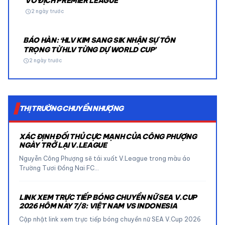
VÔ ĐỊCH PREMIER LEAGUE
schedule
2 ngày trước
BÁO HÀN: ‘HLV KIM SANG SIK NHẬN SỰ TÔN
TRỌNG TỪ HLV TỪNG DỰ WORLD CUP’
schedule
2 ngày trước
THỊ TRƯỜNG CHUYỂN NHƯỢNG
XÁC ĐỊNH ĐỐI THỦ CỰC MẠNH CỦA CÔNG PHƯỢNG
NGÀY TRỞ LẠI V.LEAGUE
Nguyễn Công Phượng sẽ tái xuất V.League trong màu áo
Trường Tươi Đồng Nai FC…
LINK XEM TRỰC TIẾP BÓNG CHUYỀN NỮ SEA V.CUP
2026 HÔM NAY 7/8: VIỆT NAM VS INDONESIA
Cập nhật link xem trực tiếp bóng chuyền nữ SEA V.Cup 2026