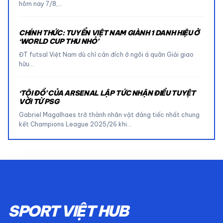
hôm nay 7/8,…
CHÍNH THỨC: TUYỂN VIỆT NAM GIÀNH 1 DANH HIỆU Ở
‘WORLD CUP THU NHỎ’
ĐT futsal Việt Nam dù chỉ cán đích ở ngôi á quân Giải giao
hữu…
‘TỘI ĐỒ’ CỦA ARSENAL LẬP TỨC NHẬN ĐIỀU TUYỆT
VỜI TỪ PSG
Gabriel Magalhaes trở thành nhân vật đáng tiếc nhất chung
kết Champions League 2025/26 khi…
SPORT VIỆT HUB