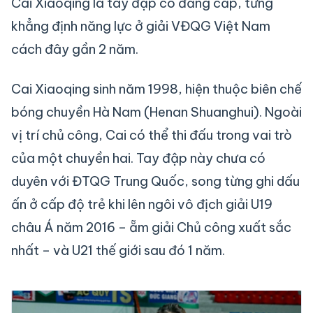
Cai Xiaoqing là tay đập có đẳng cấp, từng
khẳng định năng lực ở giải VĐQG Việt Nam
cách đây gần 2 năm.
Cai Xiaoqing sinh năm 1998, hiện thuộc biên chế
bóng chuyền Hà Nam (Henan Shuanghui). Ngoài
vị trí chủ công, Cai có thể thi đấu trong vai trò
của một chuyền hai. Tay đập này chưa có
duyên với ĐTQG Trung Quốc, song từng ghi dấu
ấn ở cấp độ trẻ khi lên ngôi vô địch giải U19
châu Á năm 2016 – ẵm giải Chủ công xuất sắc
nhất – và U21 thế giới sau đó 1 năm.