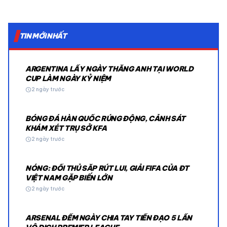
TIN MỚI NHẤT
ARGENTINA LẤY NGÀY THẮNG ANH TẠI WORLD
CUP LÀM NGÀY KỶ NIỆM
schedule
2 ngày trước
BÓNG ĐÁ HÀN QUỐC RÚNG ĐỘNG, CẢNH SÁT
KHÁM XÉT TRỤ SỞ KFA
schedule
2 ngày trước
NÓNG: ĐỐI THỦ SẮP RÚT LUI, GIẢI FIFA CỦA ĐT
VIỆT NAM GẶP BIẾN LỚN
schedule
2 ngày trước
ARSENAL ĐẾM NGÀY CHIA TAY TIỀN ĐẠO 5 LẦN