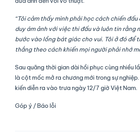
đưa anh đến với võ thuật.
“Tôi cảm thấy mình phải học cách chiến đấu đ
duy ám ảnh với việc thi đấu và luôn tin rằng
bước vào lồng bát giác cho vui. Tôi ở đó để t
thắng theo cách khiến mọi người phải nhớ m
Sau quãng thời gian dài hồi phục cùng nhiều l
là cột mốc mở ra chương mới trong sự nghiệp
kiến diễn ra vào trưa ngày 12/7 giờ Việt Nam.
Góp ý / Báo lỗi