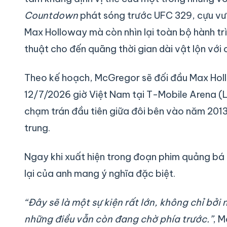
Countdown
phát sóng trước UFC 329, cựu vươ
Max Holloway mà còn nhìn lại toàn bộ hành tr
thuật cho đến quãng thời gian dài vật lộn với
Theo kế hoạch, McGregor sẽ đối đầu Max Holl
12/7/2026 giờ Việt Nam tại T-Mobile Arena (L
chạm trán đầu tiên giữa đôi bên vào năm 2013,
trung.
Ngay khi xuất hiện trong đoạn phim quảng bá 
lại của anh mang ý nghĩa đặc biệt.
“Đây sẽ là một sự kiện rất lớn, không chỉ bởi
những điều vẫn còn đang chờ phía trước.”
, M