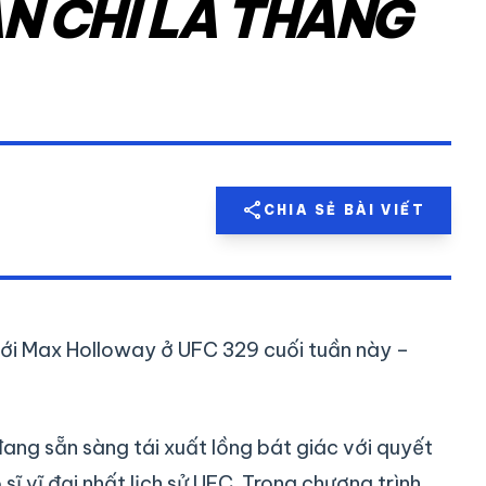
 CHỈ LÀ THẰNG
share
CHIA SẺ BÀI VIẾT
 với Max Holloway ở UFC 329 cuối tuần này –
g sẵn sàng tái xuất lồng bát giác với quyết
ĩ vĩ đại nhất lịch sử UFC. Trong chương trình