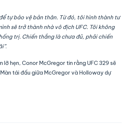
ể tự bảo vệ bản thân. Từ đó, tôi hình thành tư
 mình sẽ trở thành nhà vô địch UFC. Tôi không
hống trị. Chiến thắng là chưa đủ, phải chiến
ãi”
.
ần lỡ hẹn, Conor McGregor tin rằng UFC 329 sẽ
. Màn tái đấu giữa McGregor và Holloway dự