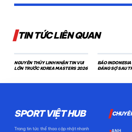
TIN TỨC LIÊN QUAN
NGUYỄN THÙY LINH NHẬN TIN VUI
BÁO INDONESIA
LỚN TRƯỚC KOREA MASTERS 2026
ĐÁNG SỢ SAU T
NAM
SPORT VIỆT HUB
CHUYÊ
Trang tin tức thể thao cập nhật nhanh
ANH