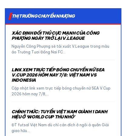
THỊ TRƯỜNG CHUYỂN NHƯỢNG
XÁC ĐỊNH ĐỐI THỦ CỰC MẠNH CỦA CÔNG
PHƯỢNG NGÀY TRỞ LẠI V.LEAGUE
Nguyễn Công Phượng sẽ tái xuất V.League trong màu
áo Trường Tươi Đồng Nai FC…
LINK XEM TRỰC TIẾP BÓNG CHUYỀN NỮ SEA
V.CUP 2026 HÔM NAY 7/8: VIỆT NAM VS
INDONESIA
Cập nhật link xem trực tiếp bóng chuyền nữ SEA V.Cup
2026 hôm nay 7/8,…
CHÍNH THỨC: TUYỂN VIỆT NAM GIÀNH 1 DANH
HIỆU Ở ‘WORLD CUP THU NHỎ’
ĐT futsal Việt Nam dù chỉ cán đích ở ngôi á quân Giải
giao hữu…