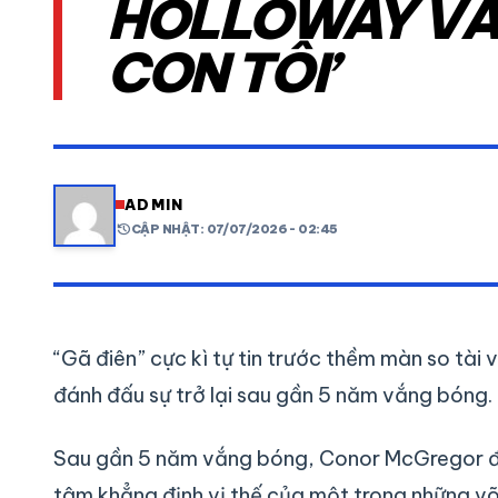
HOLLOWAY VẪN
CON TÔI’
VIDEO
LỊCH THI ĐẤU
share
mail
ADMIN
history
CẬP NHẬT: 07/07/2026 - 02:45
“Gã điên” cực kì tự tin trước thềm màn so tài
đánh đấu sự trở lại sau gần 5 năm vắng bóng.
Sau gần 5 năm vắng bóng, Conor McGregor đan
tâm khẳng định vị thế của một trong những võ s