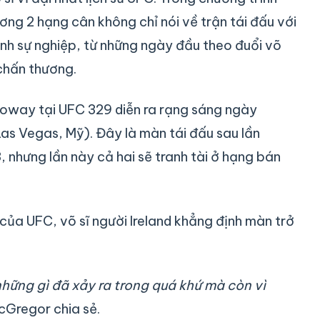
ng 2 hạng cân không chỉ nói về trận tái đấu với
ình sự nghiệp, từ những ngày đầu theo đuổi võ
 chấn thương.
oway tại UFC 329 diễn ra rạng sáng ngày
as Vegas, Mỹ). Đây là màn tái đấu sau lần
 nhưng lần này cả hai sẽ tranh tài ở hạng bán
của UFC, võ sĩ người Ireland khẳng định màn trở
 những gì đã xảy ra trong quá khứ mà còn vì
cGregor chia sẻ.