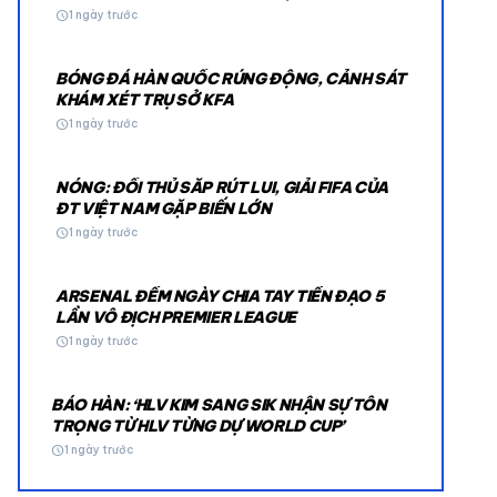
schedule
1 ngày trước
BÓNG ĐÁ HÀN QUỐC RÚNG ĐỘNG, CẢNH SÁT
KHÁM XÉT TRỤ SỞ KFA
schedule
1 ngày trước
NÓNG: ĐỐI THỦ SẮP RÚT LUI, GIẢI FIFA CỦA
© 2026 TT24H
ĐT VIỆT NAM GẶP BIẾN LỚN
schedule
1 ngày trước
ARSENAL ĐẾM NGÀY CHIA TAY TIỀN ĐẠO 5
LẦN VÔ ĐỊCH PREMIER LEAGUE
schedule
1 ngày trước
BÁO HÀN: ‘HLV KIM SANG SIK NHẬN SỰ TÔN
TRỌNG TỪ HLV TỪNG DỰ WORLD CUP’
schedule
1 ngày trước