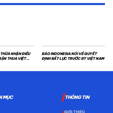
 THỪA NHẬN ĐIỀU
BÁO INDONESIA NÓI VỀ QUYẾT
RẬN THUA VIỆT
ĐỊNH BẤT LỰC TRƯỚC ĐT VIỆT NAM
N MỤC
THÔNG TIN
GIỚI THIỆU