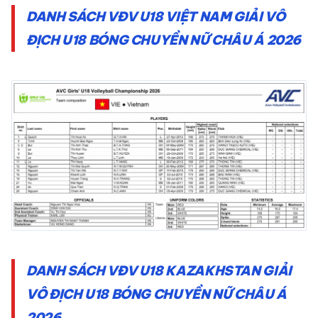
DANH SÁCH VĐV U18 VIỆT NAM GIẢI VÔ
ĐỊCH U18 BÓNG CHUYỀN NỮ CHÂU Á 2026
DANH SÁCH VĐV U18 KAZAKHSTAN GIẢI
VÔ ĐỊCH U18 BÓNG CHUYỀN NỮ CHÂU Á
2026