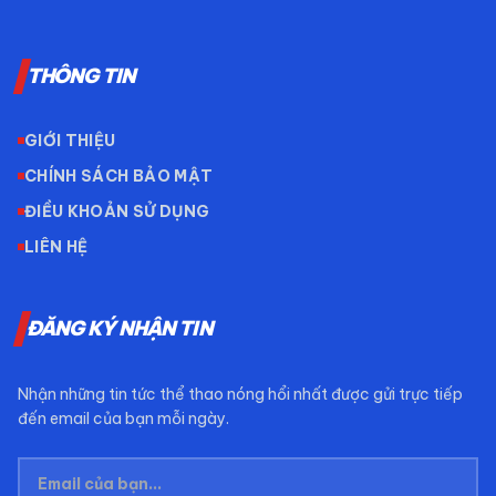
THÔNG TIN
GIỚI THIỆU
CHÍNH SÁCH BẢO MẬT
ĐIỀU KHOẢN SỬ DỤNG
LIÊN HỆ
ĐĂNG KÝ NHẬN TIN
Nhận những tin tức thể thao nóng hổi nhất được gửi trực tiếp
đến email của bạn mỗi ngày.