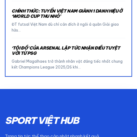
CHÍNH THỨC: TUYỂN VIỆT NAM GIÀNH 1 DANH HIỆU Ở
‘WORLD CUP THU NHỎ’
ĐT futsal Việt Nam dù chỉ cán đích ở ngôi á quân Giải giao
hữu…
‘TỘI ĐỒ’ CỦA ARSENAL LẬP TỨC NHẬN ĐIỀU TUYỆT
VỜI TỪ PSG
Gabriel Magalhaes trở thành nhân vật đáng tiếc nhất chung
kết Champions League 2025/26 khi…
SPORT VIỆT HUB
Trang tin tức thể thao cập nhật nhanh kết quả,