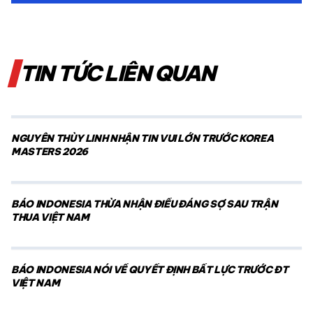
TIN TỨC LIÊN QUAN
NGUYỄN THÙY LINH NHẬN TIN VUI LỚN TRƯỚC KOREA
MASTERS 2026
BÁO INDONESIA THỪA NHẬN ĐIỀU ĐÁNG SỢ SAU TRẬN
THUA VIỆT NAM
BÁO INDONESIA NÓI VỀ QUYẾT ĐỊNH BẤT LỰC TRƯỚC ĐT
VIỆT NAM