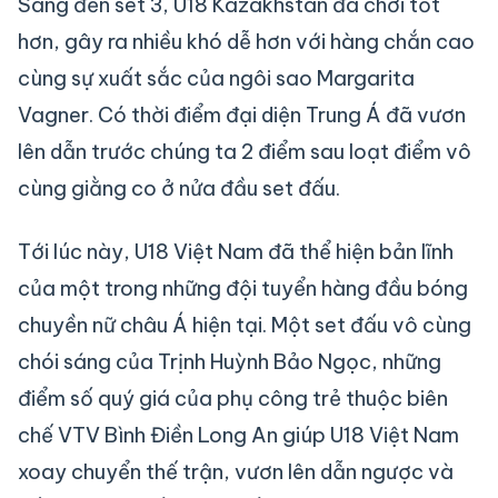
Sang đến set 3, U18 Kazakhstan đã chơi tốt
hơn, gây ra nhiều khó dễ hơn với hàng chắn cao
cùng sự xuất sắc của ngôi sao Margarita
Vagner. Có thời điểm đại diện Trung Á đã vươn
lên dẫn trước chúng ta 2 điểm sau loạt điểm vô
cùng giằng co ở nửa đầu set đấu.
Tới lúc này, U18 Việt Nam đã thể hiện bản lĩnh
của một trong những đội tuyển hàng đầu bóng
chuyền nữ châu Á hiện tại. Một set đấu vô cùng
chói sáng của Trịnh Huỳnh Bảo Ngọc, những
điểm số quý giá của phụ công trẻ thuộc biên
chế VTV Bình Điền Long An giúp U18 Việt Nam
xoay chuyển thế trận, vươn lên dẫn ngược và