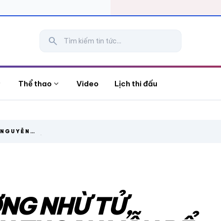
search
more
expand_more
Thể thao
Video
Lịch thi đấu
 NGUYỄN
A TIẾC NUỐI Ở
NG NHỪ TỬ,