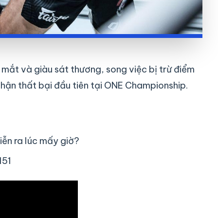
ắt và giàu sát thương, song việc bị trừ điểm
hận thất bại đầu tiên tại ONE Championship.
ễn ra lúc mấy giờ?
151