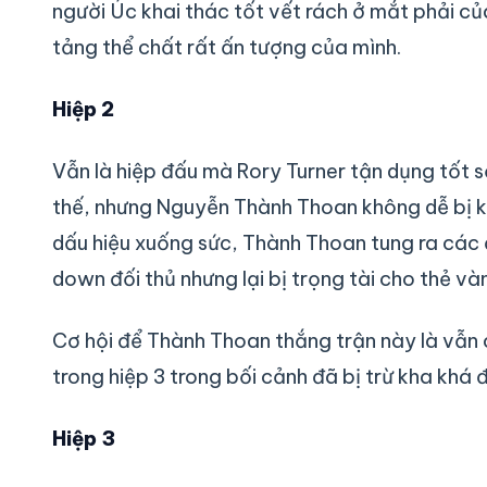
người Úc khai thác tốt vết rách ở mắt phải củ
tảng thể chất rất ấn tượng của mình.
Hiệp 2
Vẫn là hiệp đấu mà Rory Turner tận dụng tốt s
thế, nhưng Nguyễn Thành Thoan không dễ bị k
dấu hiệu xuống sức, Thành Thoan tung ra các 
down đối thủ nhưng lại bị trọng tài cho thẻ v
Cơ hội để Thành Thoan thắng trận này là vẫn c
trong hiệp 3 trong bối cảnh đã bị trừ kha khá 
Hiệp 3