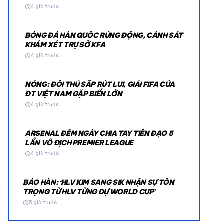
schedule
4 giờ trước
BÓNG ĐÁ HÀN QUỐC RÚNG ĐỘNG, CẢNH SÁT
KHÁM XÉT TRỤ SỞ KFA
schedule
4 giờ trước
NÓNG: ĐỐI THỦ SẮP RÚT LUI, GIẢI FIFA CỦA
© 2026 TT24H
ĐT VIỆT NAM GẶP BIẾN LỚN
schedule
4 giờ trước
ARSENAL ĐẾM NGÀY CHIA TAY TIỀN ĐẠO 5
LẦN VÔ ĐỊCH PREMIER LEAGUE
schedule
4 giờ trước
BÁO HÀN: ‘HLV KIM SANG SIK NHẬN SỰ TÔN
TRỌNG TỪ HLV TỪNG DỰ WORLD CUP’
schedule
5 giờ trước