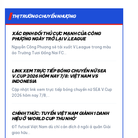
THỊ TRƯỜNG CHUYỂN NHƯỢNG
XÁC ĐỊNH ĐỐI THỦ CỰC MẠNH CỦA CÔNG
PHƯỢNG NGÀY TRỞ LẠI V.LEAGUE
Nguyễn Công Phượng sẽ tái xuất V.League trong màu
áo Trường Tươi Đồng Nai FC…
LINK XEM TRỰC TIẾP BÓNG CHUYỀN NỮ SEA
V.CUP 2026 HÔM NAY 7/8: VIỆT NAM VS
INDONESIA
Cập nhật link xem trực tiếp bóng chuyền nữ SEA V.Cup
2026 hôm nay 7/8,…
CHÍNH THỨC: TUYỂN VIỆT NAM GIÀNH 1 DANH
HIỆU Ở ‘WORLD CUP THU NHỎ’
ĐT futsal Việt Nam dù chỉ cán đích ở ngôi á quân Giải
giao hữu…