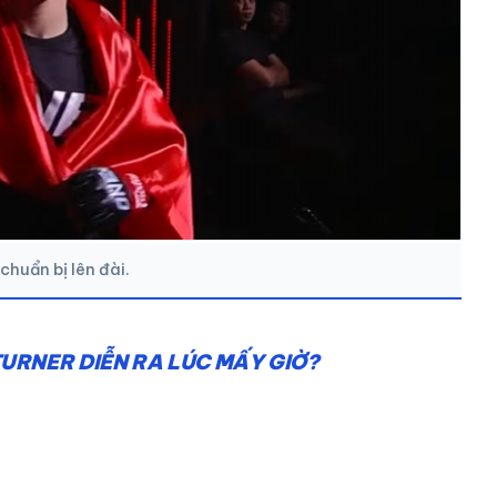
huẩn bị lên đài.
URNER DIỄN RA LÚC MẤY GIỜ?