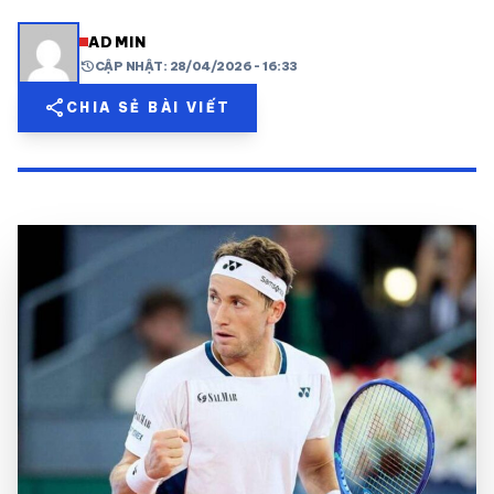
share
mail
© 2026 TT24H
ADMIN
history
CẬP NHẬT: 28/04/2026 - 16:33
share
CHIA SẺ BÀI VIẾT