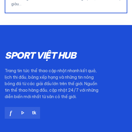
giàu…
SPORT VIỆT HUB
Trang tin tức thể thao cập nhật nhanh kết quả,
lịch thi đấu, bảng xếp hạng và những tin nóng
bóng đá từ các giải đấu lớn trên thế giới. Nguồn
tin thể thao hàng đầu, cập nhật 24/7 với những
diễn biến mới nhất từ sân cỏ thế giới.
play_arrow
f
tk