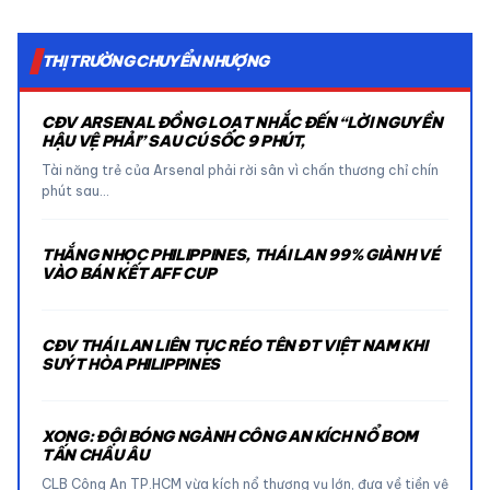
THỊ TRƯỜNG CHUYỂN NHƯỢNG
CĐV ARSENAL ĐỒNG LOẠT NHẮC ĐẾN “LỜI NGUYỀN
HẬU VỆ PHẢI” SAU CÚ SỐC 9 PHÚT,
Tài năng trẻ của Arsenal phải rời sân vì chấn thương chỉ chín
phút sau…
THẮNG NHỌC PHILIPPINES, THÁI LAN 99% GIÀNH VÉ
VÀO BÁN KẾT AFF CUP
CĐV THÁI LAN LIÊN TỤC RÉO TÊN ĐT VIỆT NAM KHI
SUÝT HÒA PHILIPPINES
XONG: ĐỘI BÓNG NGÀNH CÔNG AN KÍCH NỔ BOM
TẤN CHÂU ÂU
CLB Công An TP.HCM vừa kích nổ thương vụ lớn, đưa về tiền vệ