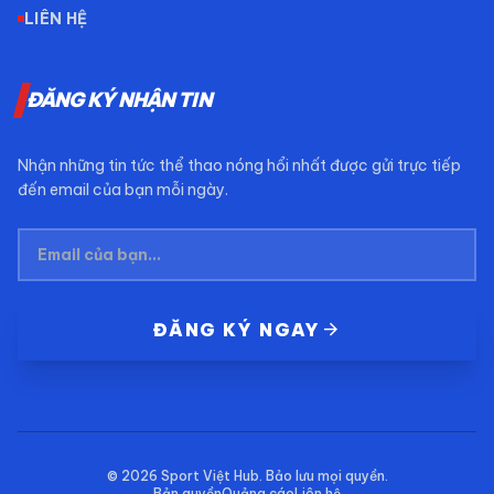
LIÊN HỆ
ĐĂNG KÝ NHẬN TIN
Nhận những tin tức thể thao nóng hổi nhất được gửi trực tiếp
đến email của bạn mỗi ngày.
arrow_forward
ĐĂNG KÝ NGAY
© 2026
Sport Việt Hub
. Bảo lưu mọi quyền.
Bản quyền
Quảng cáo
Liên hệ