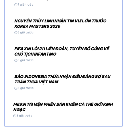
schedule
7 giờ trước
NGUYỄN THÙY LINH NHẬN TIN VUI LỚN TRƯỚC
KOREA MASTERS 2026
schedule
8 giờ trước
FIFA XIN LỖI 211 LIÊN ĐOÀN, TUYÊN BỐ CỨNG VỀ
CHỦ TỊCH INFANTINO
schedule
8 giờ trước
BÁO INDONESIA THỪA NHẬN ĐIỀU ĐÁNG SỢ SAU
TRẬN THUA VIỆT NAM
schedule
8 giờ trước
MESSI TÁI HIỆN PHIÊN BẢN KHIẾN CẢ THẾ GIỚI KINH
NGẠC
schedule
8 giờ trước