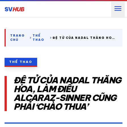
menu
SV
HUB
search
TRANG
THỂ
chevron_right
chevron_right
ĐỆ TỬ CỦA NADAL THĂNG HOA,
CHỦ
THAO
LÀM ĐIỀU ALCARAZ-SINNER
CŨNG PHẢI ‘CHÀO THUA’
expand_more
CÁC GIẢI NGOẠI HẠNG
THỂ THAO
expand_more
THỂ THAO TRONG NƯỚC
ĐỆ TỬ CỦA NADAL THĂNG
expand_more
THỂ THAO
HOA, LÀM ĐIỀU
ALCARAZ-SINNER CŨNG
VIDEO
PHẢI ‘CHÀO THUA’
LỊCH THI ĐẤU