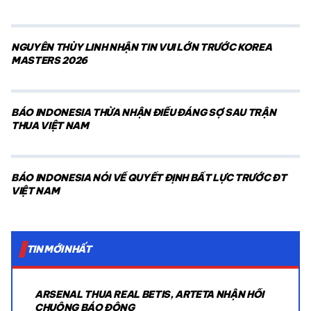
NGUYỄN THÙY LINH NHẬN TIN VUI LỚN TRƯỚC KOREA
MASTERS 2026
BÁO INDONESIA THỪA NHẬN ĐIỀU ĐÁNG SỢ SAU TRẬN
THUA VIỆT NAM
BÁO INDONESIA NÓI VỀ QUYẾT ĐỊNH BẤT LỰC TRƯỚC ĐT
VIỆT NAM
TIN MỚI NHẤT
ARSENAL THUA REAL BETIS, ARTETA NHẬN HỒI
CHUÔNG BÁO ĐỘNG