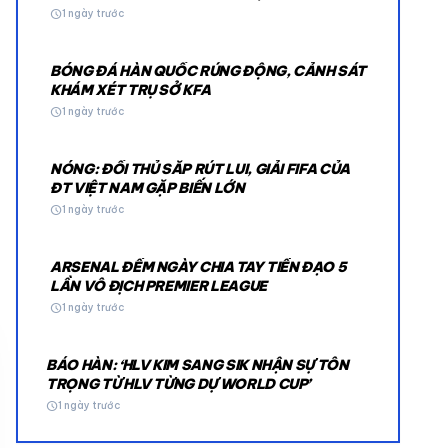
schedule
1 ngày trước
BÓNG ĐÁ HÀN QUỐC RÚNG ĐỘNG, CẢNH SÁT
KHÁM XÉT TRỤ SỞ KFA
schedule
1 ngày trước
NÓNG: ĐỐI THỦ SẮP RÚT LUI, GIẢI FIFA CỦA
© 2026 TT24H
ĐT VIỆT NAM GẶP BIẾN LỚN
schedule
1 ngày trước
ARSENAL ĐẾM NGÀY CHIA TAY TIỀN ĐẠO 5
LẦN VÔ ĐỊCH PREMIER LEAGUE
schedule
1 ngày trước
BÁO HÀN: ‘HLV KIM SANG SIK NHẬN SỰ TÔN
TRỌNG TỪ HLV TỪNG DỰ WORLD CUP’
schedule
1 ngày trước