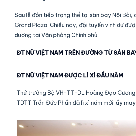
Sau lễ đón tiếp trọng thể tại sân bay Nội Bài
Grand Plaza. Chiều nay, đội tuyển vinh dự đư
dương tại Văn phòng Chính phủ.
ĐT NỮ VIỆT NAM TRÊN ĐƯỜNG TỪ SÂN BAY
ĐT NỮ VIỆT NAM ĐƯỢC LÌ XÌ ĐẦU NĂM
Thứ trưởng Bộ VH-TT-DL Hoàng Đạo Cương v
TDTT Trần Đức Phấn đã lì xì năm mới lấy may