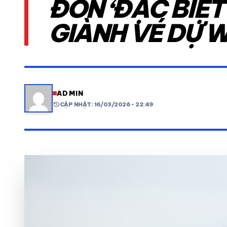
ĐÓN ‘ĐẶC BIỆT
GIÀNH VÉ DỰ 
VIDEO
LỊCH THI ĐẤU
share
mail
ADMIN
history
CẬP NHẬT: 16/03/2026 - 22:49