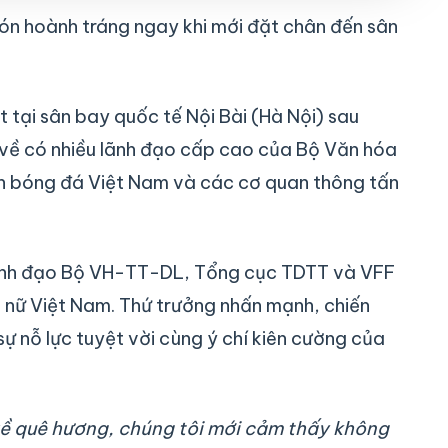
ón hoành tráng ngay khi mới đặt chân đến sân
 tại sân bay quốc tế Nội Bài (Hà Nội) sau
 về có nhiều lãnh đạo cấp cao của Bộ Văn hóa
àn bóng đá Việt Nam và các cơ quan thông tấn
ãnh đạo Bộ VH-TT-DL, Tổng cục TDTT và VFF
T nữ Việt Nam. Thứ trưởng nhấn mạnh, chiến
sự nỗ lực tuyệt vời cùng ý chí kiên cường của
 về quê hương, chúng tôi mới cảm thấy không