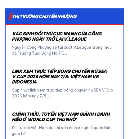
THỊ TRƯỜNG CHUYỂN NHƯỢNG
XÁC ĐỊNH ĐỐI THỦ CỰC MẠNH CỦA CÔNG
PHƯỢNG NGÀY TRỞ LẠI V.LEAGUE
Nguyễn Công Phượng sẽ tái xuất V.League trong màu
áo Trường Tươi Đồng Nai FC…
LINK XEM TRỰC TIẾP BÓNG CHUYỀN NỮ SEA
V.CUP 2026 HÔM NAY 7/8: VIỆT NAM VS
INDONESIA
Cập nhật link xem trực tiếp bóng chuyền nữ SEA V.Cup
2026 hôm nay 7/8,…
CHÍNH THỨC: TUYỂN VIỆT NAM GIÀNH 1 DANH
HIỆU Ở ‘WORLD CUP THU NHỎ’
ĐT futsal Việt Nam dù chỉ cán đích ở ngôi á quân Giải
giao hữu…