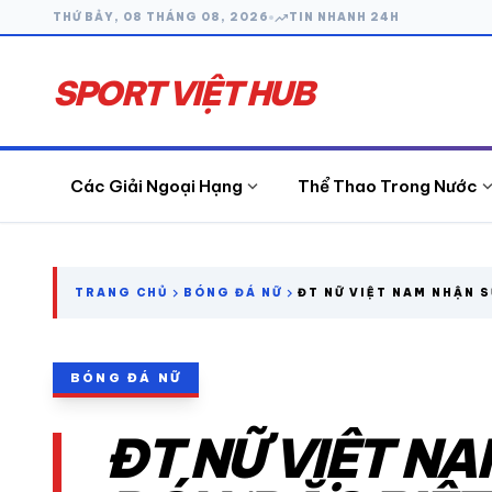
trending_up
THỨ BẢY, 08 THÁNG 08, 2026
TIN NHANH 24H
SPORT VIỆT HUB
expand_more
expand_
Các Giải Ngoại Hạng
Thể Thao Trong Nước
search
chevron_right
chevron_right
TRANG CHỦ
BÓNG ĐÁ NỮ
ĐT NỮ VIỆT NAM NHẬN S
BIỆT’ SAU HÀNH TRÌNH 
WORLD CUP
CÁC GIẢI NGOẠI HẠNG
BÓNG ĐÁ NỮ
THỂ THAO TRONG NƯỚC
ĐT NỮ VIỆT NA
THỂ THAO