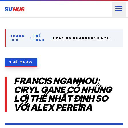
menu
SV
HUB
search
TRANG
THỂ
chevron_right
chevron_right
FRANCIS NGANNOU: CIRYL
CHỦ
THAO
GANE CÓ NHỮNG LỢI THẾ NHẤT
ĐỊNH SO VỚI ALEX PEREIRA
expand_more
CÁC GIẢI NGOẠI HẠNG
THỂ THAO
expand_more
THỂ THAO TRONG NƯỚC
FRANCIS NGANNOU:
expand_more
THỂ THAO
CIRYL GANE CÓ NHỮNG
LỢI THẾ NHẤT ĐỊNH SO
VIDEO
VỚI ALEX PEREIRA
LỊCH THI ĐẤU