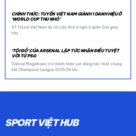
CHÍNH THỨC: TUYỂN VIỆT NAM GIÀNH 1 DANH HIỆU Ở
‘WORLD CUP THU NHỎ’
ĐT futsal Việt Nam dù chỉ cán đích ở ngôi á quân Giải giao
hữu…
‘TỘI ĐỒ’ CỦA ARSENAL LẬP TỨC NHẬN ĐIỀU TUYỆT
VỜI TỪ PSG
Gabriel Magalhaes trở thành nhân vật đáng tiếc nhất chung
kết Champions League 2025/26 khi…
SPORT VIỆT HUB