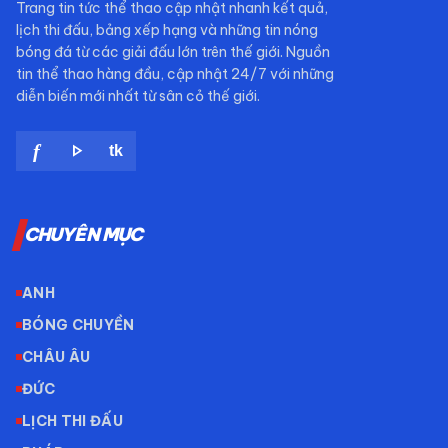
Trang tin tức thể thao cập nhật nhanh kết quả,
lịch thi đấu, bảng xếp hạng và những tin nóng
bóng đá từ các giải đấu lớn trên thế giới. Nguồn
tin thể thao hàng đầu, cập nhật 24/7 với những
diễn biến mới nhất từ sân cỏ thế giới.
play_arrow
f
tk
CHUYÊN MỤC
ANH
BÓNG CHUYỀN
CHÂU ÂU
ĐỨC
LỊCH THI ĐẤU