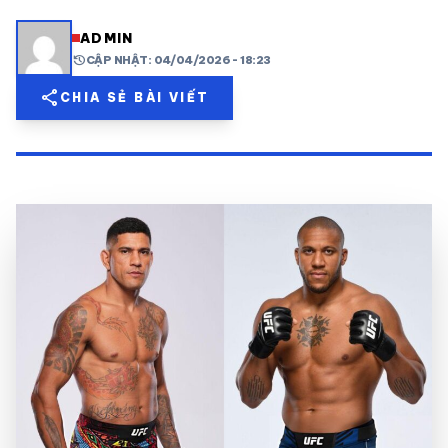
share
mail
© 2026 TT24H
ADMIN
history
CẬP NHẬT: 04/04/2026 - 18:23
share
CHIA SẺ BÀI VIẾT