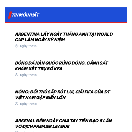
TIN MỚI NHẤT
ARGENTINA LẤY NGÀY THẮNG ANH TẠI WORLD
CUP LÀM NGÀY KỶ NIỆM
schedule
1 ngày trước
BÓNG ĐÁ HÀN QUỐC RÚNG ĐỘNG, CẢNH SÁT
KHÁM XÉT TRỤ SỞ KFA
schedule
1 ngày trước
NÓNG: ĐỐI THỦ SẮP RÚT LUI, GIẢI FIFA CỦA ĐT
VIỆT NAM GẶP BIẾN LỚN
schedule
1 ngày trước
ARSENAL ĐẾM NGÀY CHIA TAY TIỀN ĐẠO 5 LẦN
VÔ ĐỊCH PREMIER LEAGUE