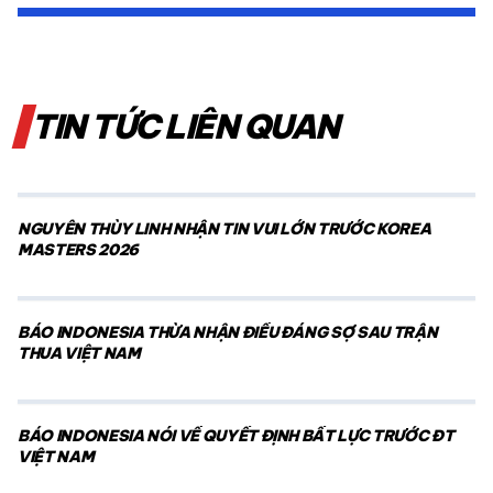
TIN TỨC LIÊN QUAN
NGUYỄN THÙY LINH NHẬN TIN VUI LỚN TRƯỚC KOREA
MASTERS 2026
BÁO INDONESIA THỪA NHẬN ĐIỀU ĐÁNG SỢ SAU TRẬN
THUA VIỆT NAM
BÁO INDONESIA NÓI VỀ QUYẾT ĐỊNH BẤT LỰC TRƯỚC ĐT
VIỆT NAM