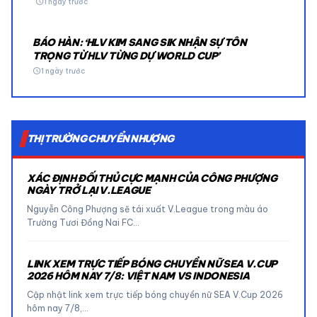
schedule
1 ngày trước
BÁO HÀN: ‘HLV KIM SANG SIK NHẬN SỰ TÔN
TRỌNG TỪ HLV TỪNG DỰ WORLD CUP’
schedule
1 ngày trước
THỊ TRƯỜNG CHUYỂN NHƯỢNG
XÁC ĐỊNH ĐỐI THỦ CỰC MẠNH CỦA CÔNG PHƯỢNG
NGÀY TRỞ LẠI V.LEAGUE
Nguyễn Công Phượng sẽ tái xuất V.League trong màu áo
Trường Tươi Đồng Nai FC…
LINK XEM TRỰC TIẾP BÓNG CHUYỀN NỮ SEA V.CUP
2026 HÔM NAY 7/8: VIỆT NAM VS INDONESIA
Cập nhật link xem trực tiếp bóng chuyền nữ SEA V.Cup 2026
hôm nay 7/8,…