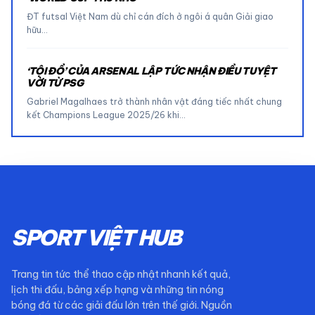
ĐT futsal Việt Nam dù chỉ cán đích ở ngôi á quân Giải giao
hữu…
‘TỘI ĐỒ’ CỦA ARSENAL LẬP TỨC NHẬN ĐIỀU TUYỆT
VỜI TỪ PSG
Gabriel Magalhaes trở thành nhân vật đáng tiếc nhất chung
kết Champions League 2025/26 khi…
SPORT VIỆT HUB
Trang tin tức thể thao cập nhật nhanh kết quả,
lịch thi đấu, bảng xếp hạng và những tin nóng
bóng đá từ các giải đấu lớn trên thế giới. Nguồn