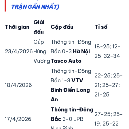
TRẬN GẦN NHẤT)
Giải
Thời gian
Cặp đấu
Tỉ số
đấu
Cúp
Thông tin-Đông
18-25; 12-
23/4/2026
Hùng
Bắc 0-3
Hà Nội
25; 32-34
Vương
Tasco Auto
Thông tin-Đông
22-25; 25-
Bắc 1-3
VTV
18/4/2026
21; 25-27;
Bình Điền Long
21-25
An
Thông tin-Đông
27-25; 25-
17/4/2026
Bắc
3-0 LPB
19; 25-22
Ninh Bình