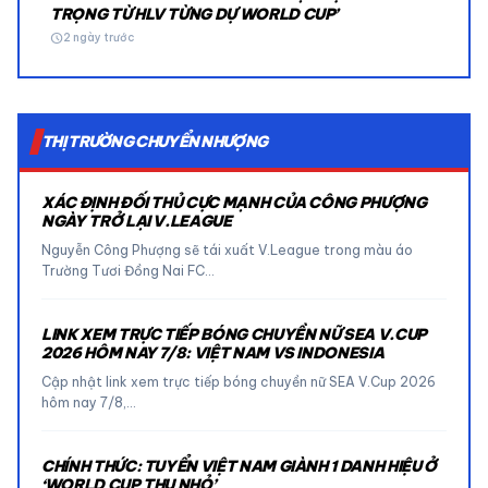
TRỌNG TỪ HLV TỪNG DỰ WORLD CUP’
schedule
2 ngày trước
THỊ TRƯỜNG CHUYỂN NHƯỢNG
XÁC ĐỊNH ĐỐI THỦ CỰC MẠNH CỦA CÔNG PHƯỢNG
NGÀY TRỞ LẠI V.LEAGUE
Nguyễn Công Phượng sẽ tái xuất V.League trong màu áo
Trường Tươi Đồng Nai FC…
LINK XEM TRỰC TIẾP BÓNG CHUYỀN NỮ SEA V.CUP
2026 HÔM NAY 7/8: VIỆT NAM VS INDONESIA
Cập nhật link xem trực tiếp bóng chuyền nữ SEA V.Cup 2026
hôm nay 7/8,…
CHÍNH THỨC: TUYỂN VIỆT NAM GIÀNH 1 DANH HIỆU Ở
‘WORLD CUP THU NHỎ’