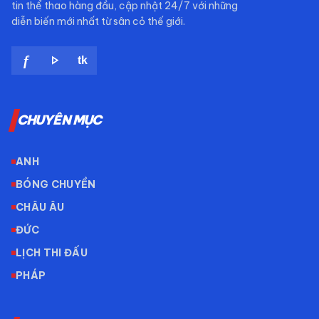
tin thể thao hàng đầu, cập nhật 24/7 với những
diễn biến mới nhất từ sân cỏ thế giới.
play_arrow
f
tk
CHUYÊN MỤC
ANH
BÓNG CHUYỀN
CHÂU ÂU
ĐỨC
LỊCH THI ĐẤU
PHÁP