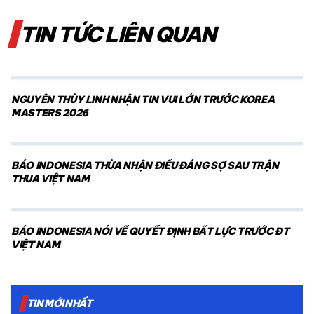
TIN TỨC LIÊN QUAN
NGUYỄN THÙY LINH NHẬN TIN VUI LỚN TRƯỚC KOREA
MASTERS 2026
BÁO INDONESIA THỪA NHẬN ĐIỀU ĐÁNG SỢ SAU TRẬN
THUA VIỆT NAM
BÁO INDONESIA NÓI VỀ QUYẾT ĐỊNH BẤT LỰC TRƯỚC ĐT
VIỆT NAM
TIN MỚI NHẤT