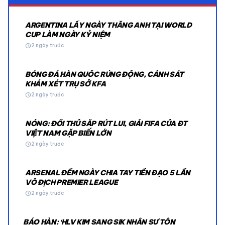
ARGENTINA LẤY NGÀY THẮNG ANH TẠI WORLD
CUP LÀM NGÀY KỶ NIỆM
schedule
2 ngày trước
BÓNG ĐÁ HÀN QUỐC RÚNG ĐỘNG, CẢNH SÁT
KHÁM XÉT TRỤ SỞ KFA
schedule
2 ngày trước
NÓNG: ĐỐI THỦ SẮP RÚT LUI, GIẢI FIFA CỦA ĐT
VIỆT NAM GẶP BIẾN LỚN
schedule
2 ngày trước
ARSENAL ĐẾM NGÀY CHIA TAY TIỀN ĐẠO 5 LẦN
VÔ ĐỊCH PREMIER LEAGUE
schedule
2 ngày trước
BÁO HÀN: ‘HLV KIM SANG SIK NHẬN SỰ TÔN