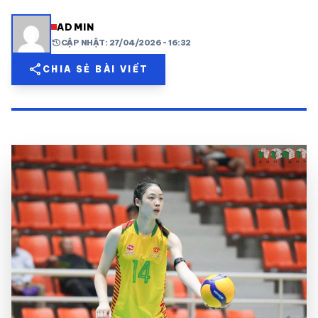
share
mail
© 2026 TT24H
ADMIN
history
CẬP NHẬT: 27/04/2026 - 16:32
share
CHIA SẺ BÀI VIẾT