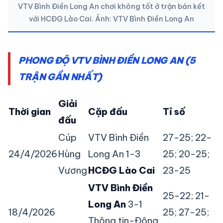
VTV Bình Điền Long An chơi không tốt ở trận bán kết
với HCĐG Lào Cai. Ảnh: VTV Bình Điền Long An
PHONG ĐỘ VTV BÌNH ĐIỀN LONG AN (5
TRẬN GẦN NHẤT)
Giải
Thời gian
Cặp đấu
Tỉ số
đấu
Cúp
VTV Bình Điền
27-25; 22-
24/4/2026
Hùng
Long An 1-3
25; 20-25;
Vương
HCĐG Lào Cai
23-25
VTV Bình Điền
25-22; 21-
Long An
3-1
18/4/2026
25; 27-25;
Thông tin-Đông