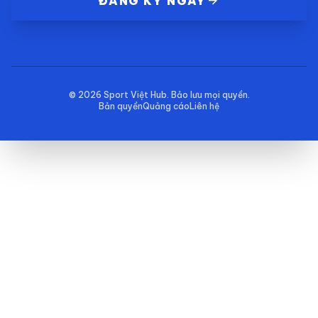
arrow_forward
ĐĂNG KÝ NGAY
© 2026
Sport Việt Hub
. Bảo lưu mọi quyền.
Bản quyền
Quảng cáo
Liên hệ