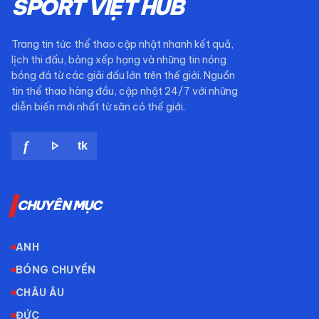
SPORT VIỆT HUB
Trang tin tức thể thao cập nhật nhanh kết quả,
lịch thi đấu, bảng xếp hạng và những tin nóng
bóng đá từ các giải đấu lớn trên thế giới. Nguồn
tin thể thao hàng đầu, cập nhật 24/7 với những
diễn biến mới nhất từ sân cỏ thế giới.
play_arrow
f
tk
CHUYÊN MỤC
ANH
BÓNG CHUYỀN
CHÂU ÂU
ĐỨC