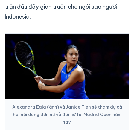
trận đấu đầy gian truân cho ngôi sao người
Indonesia.
Alexandra Eala (ảnh) và Janice Tjen sẽ tham dự cả
hai nội dung đơn nữ và đôi nữ tại Madrid Open năm
nay.