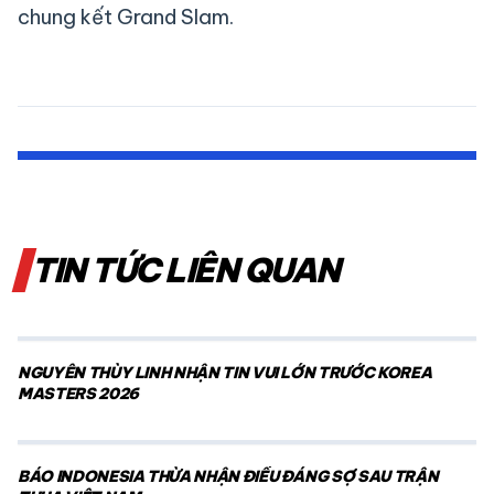
chung kết Grand Slam.
TIN TỨC LIÊN QUAN
NGUYỄN THÙY LINH NHẬN TIN VUI LỚN TRƯỚC KOREA
MASTERS 2026
BÁO INDONESIA THỪA NHẬN ĐIỀU ĐÁNG SỢ SAU TRẬN