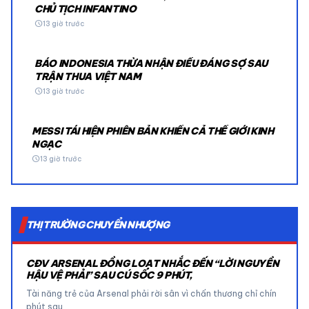
CHỦ TỊCH INFANTINO
schedule
13 giờ trước
BÁO INDONESIA THỪA NHẬN ĐIỀU ĐÁNG SỢ SAU
TRẬN THUA VIỆT NAM
schedule
13 giờ trước
MESSI TÁI HIỆN PHIÊN BẢN KHIẾN CẢ THẾ GIỚI KINH
NGẠC
schedule
13 giờ trước
THỊ TRƯỜNG CHUYỂN NHƯỢNG
CĐV ARSENAL ĐỒNG LOẠT NHẮC ĐẾN “LỜI NGUYỀN
HẬU VỆ PHẢI” SAU CÚ SỐC 9 PHÚT,
Tài năng trẻ của Arsenal phải rời sân vì chấn thương chỉ chín
phút sau…