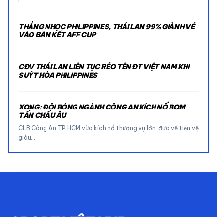
THẮNG NHỌC PHILIPPINES, THÁI LAN 99% GIÀNH VÉ
VÀO BÁN KẾT AFF CUP
CĐV THÁI LAN LIÊN TỤC RÉO TÊN ĐT VIỆT NAM KHI
SUÝT HÒA PHILIPPINES
XONG: ĐỘI BÓNG NGÀNH CÔNG AN KÍCH NỔ BOM
TẤN CHÂU ÂU
CLB Công An TP.HCM vừa kích nổ thương vụ lớn, đưa về tiền vệ
giàu…