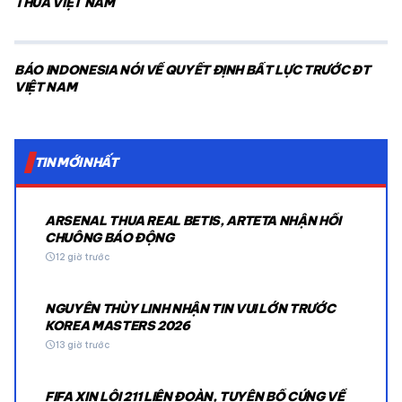
THUA VIỆT NAM
BÁO INDONESIA NÓI VỀ QUYẾT ĐỊNH BẤT LỰC TRƯỚC ĐT
VIỆT NAM
TIN MỚI NHẤT
ARSENAL THUA REAL BETIS, ARTETA NHẬN HỒI
CHUÔNG BÁO ĐỘNG
schedule
12 giờ trước
NGUYỄN THÙY LINH NHẬN TIN VUI LỚN TRƯỚC
KOREA MASTERS 2026
schedule
13 giờ trước
FIFA XIN LỖI 211 LIÊN ĐOÀN, TUYÊN BỐ CỨNG VỀ