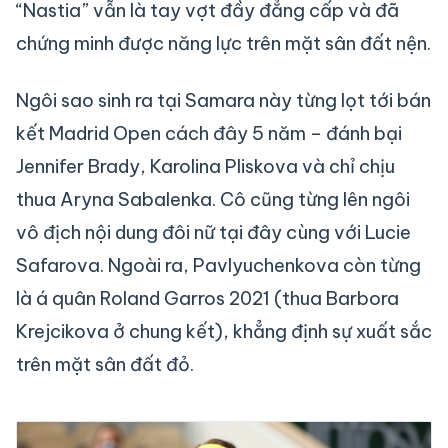
“Nastia” vẫn là tay vợt đầy đẳng cấp và đã
chứng minh được năng lực trên mặt sân đất nện.
Ngôi sao sinh ra tại Samara này từng lọt tới bán
kết Madrid Open cách đây 5 năm – đánh bại
Jennifer Brady, Karolina Pliskova và chỉ chịu
thua Aryna Sabalenka. Cô cũng từng lên ngôi
vô địch nội dung đôi nữ tại đây cùng với Lucie
Safarova. Ngoài ra, Pavlyuchenkova còn từng
là á quân Roland Garros 2021 (thua Barbora
Krejcikova ở chung kết), khẳng định sự xuất sắc
trên mặt sân đất đỏ.