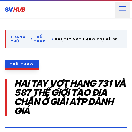
menu
SV
HUB
search
TRANG
THỂ
chevron_right
chevron_right
HAI TAY VỢT HẠNG 731 VÀ 587
CHỦ
THAO
THẾ GIỚI TẠO ĐỊA CHẤN Ở GIẢI
ATP DANH GIÁ
expand_more
CÁC GIẢI NGOẠI HẠNG
THỂ THAO
expand_more
THỂ THAO TRONG NƯỚC
HAI TAY VỢT HẠNG 731 VÀ
expand_more
THỂ THAO
587 THẾ GIỚI TẠO ĐỊA
CHẤN Ở GIẢI ATP DANH
VIDEO
GIÁ
LỊCH THI ĐẤU