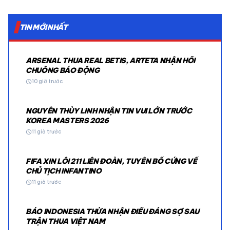
TIN MỚI NHẤT
ARSENAL THUA REAL BETIS, ARTETA NHẬN HỒI
CHUÔNG BÁO ĐỘNG
schedule
10 giờ trước
NGUYỄN THÙY LINH NHẬN TIN VUI LỚN TRƯỚC
KOREA MASTERS 2026
schedule
11 giờ trước
FIFA XIN LỖI 211 LIÊN ĐOÀN, TUYÊN BỐ CỨNG VỀ
CHỦ TỊCH INFANTINO
schedule
11 giờ trước
BÁO INDONESIA THỪA NHẬN ĐIỀU ĐÁNG SỢ SAU
TRẬN THUA VIỆT NAM