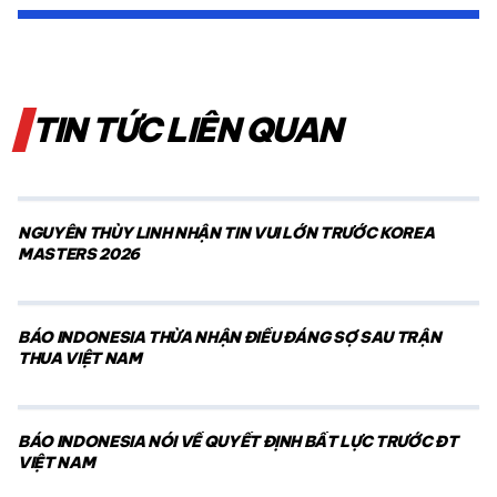
TIN TỨC LIÊN QUAN
NGUYỄN THÙY LINH NHẬN TIN VUI LỚN TRƯỚC KOREA
MASTERS 2026
BÁO INDONESIA THỪA NHẬN ĐIỀU ĐÁNG SỢ SAU TRẬN
THUA VIỆT NAM
BÁO INDONESIA NÓI VỀ QUYẾT ĐỊNH BẤT LỰC TRƯỚC ĐT
VIỆT NAM