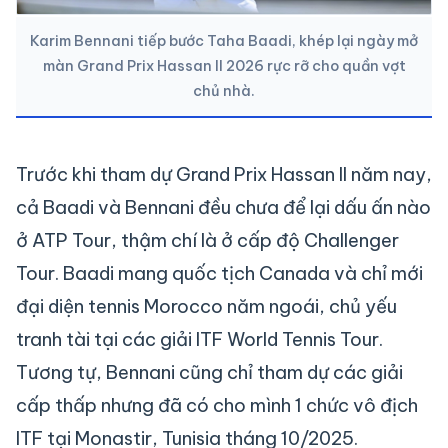
Karim Bennani tiếp bước Taha Baadi, khép lại ngày mở
màn Grand Prix Hassan II 2026 rực rỡ cho quần vợt
chủ nhà.
Trước khi tham dự Grand Prix Hassan II năm nay,
cả Baadi và Bennani đều chưa để lại dấu ấn nào
ở ATP Tour, thậm chí là ở cấp độ Challenger
Tour. Baadi mang quốc tịch Canada và chỉ mới
đại diện tennis Morocco năm ngoái, chủ yếu
tranh tài tại các giải ITF World Tennis Tour.
Tương tự, Bennani cũng chỉ tham dự các giải
cấp thấp nhưng đã có cho mình 1 chức vô địch
ITF tại Monastir, Tunisia tháng 10/2025.