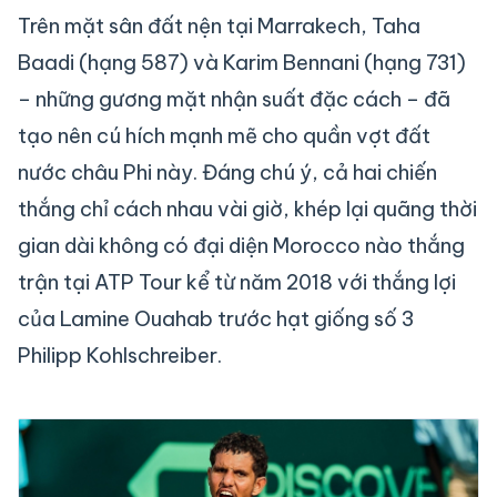
Trên mặt sân đất nện tại Marrakech, Taha
Baadi (hạng 587) và Karim Bennani (hạng 731)
– những gương mặt nhận suất đặc cách – đã
tạo nên cú hích mạnh mẽ cho quần vợt đất
nước châu Phi này. Đáng chú ý, cả hai chiến
thắng chỉ cách nhau vài giờ, khép lại quãng thời
gian dài không có đại diện Morocco nào thắng
trận tại ATP Tour kể từ năm 2018 với thắng lợi
của Lamine Ouahab trước hạt giống số 3
Philipp Kohlschreiber.