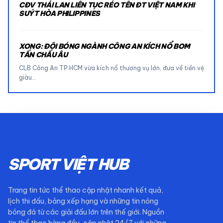
CĐV THÁI LAN LIÊN TỤC RÉO TÊN ĐT VIỆT NAM KHI
SUÝT HÒA PHILIPPINES
XONG: ĐỘI BÓNG NGÀNH CÔNG AN KÍCH NỔ BOM
TẤN CHÂU ÂU
CLB Công An TP.HCM vừa kích nổ thương vụ lớn, đưa về tiền vệ
giàu…
SPORT VIỆT HUB
Trang tin tức thể thao cập nhật nhanh kết quả,
lịch thi đấu, bảng xếp hạng và những tin nóng
bóng đá từ các giải đấu lớn trên thế giới. Nguồn