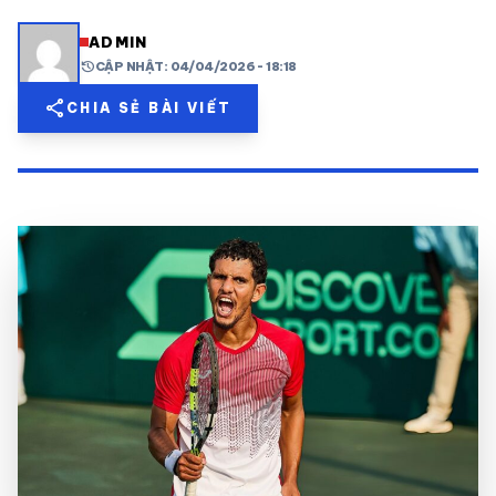
share
mail
© 2026 TT24H
ADMIN
history
CẬP NHẬT: 04/04/2026 - 18:18
share
CHIA SẺ BÀI VIẾT