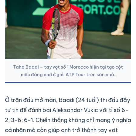
Taha Baadi – tay vợt số 1 Morocco hiện tại tạo cột
mốc đáng nhớ ở giải ATP Tour trên sân nhà.
Ở trận đấu mở màn, Baadi (24 tuổi) thi đấu đầy
tự tin để đánh bại Aleksandar Vukic với tỉ số 6-
2; 3-6; 6-1. Chiến thắng không chỉ mang ý nghĩa
cá nhân mà còn giúp anh trở thành tay vợt