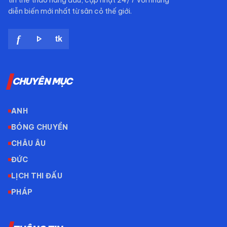
tin thể thao hàng đầu, cập nhật 24/7 với những
diễn biến mới nhất từ sân cỏ thế giới.
play_arrow
f
tk
CHUYÊN MỤC
ANH
BÓNG CHUYỀN
CHÂU ÂU
ĐỨC
LỊCH THI ĐẤU
PHÁP