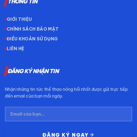
THÔNG TIN
GIỚI THIỆU
CHÍNH SÁCH BẢO MẬT
ĐIỀU KHOẢN SỬ DỤNG
LIÊN HỆ
ĐĂNG KÝ NHẬN TIN
Nhận những tin tức thể thao nóng hổi nhất được gửi trực tiếp
đến email của bạn mỗi ngày.
arrow_forward
ĐĂNG KÝ NGAY