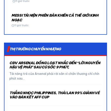
schedule
11 giờ trước
MESSI TÁI HIỆN PHIÊN BẢN KHIẾN CẢ THẾ GIỚI KINH
NGẠC
schedule
11 giờ trước
THỊ TRƯỜNG CHUYỂN NHƯỢNG
CĐV ARSENAL ĐỒNG LOẠT NHẮC ĐẾN “LỜI NGUYỀN
HẬU VỆ PHẢI” SAU CÚ SỐC 9 PHÚT,
Tài năng trẻ của Arsenal phải rời sân vì chấn thương chỉ chín
phút sau…
THẮNG NHỌC PHILIPPINES, THÁI LAN 99% GIÀNH VÉ
VÀO BÁN KẾT AFF CUP