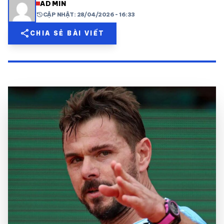
ADMIN
history
CẬP NHẬT: 28/04/2026 - 16:33
share
mail
© 2026 TT24H
share
CHIA SẺ BÀI VIẾT