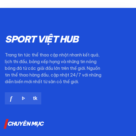
SPORT VIỆT HUB
Trang tin tức thể thao cập nhật nhanh kết quả,
lịch thi đấu, bảng xếp hạng và những tin nóng
bóng đá từ các giải đấu lớn trên thế giới. Nguồn
tin thể thao hàng đầu, cập nhật 24/7 với những
diễn biến mới nhất từ sân cỏ thế giới.
play_arrow
f
tk
CHUYÊN MỤC