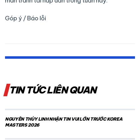
màn tranh tài hấp dẫn trong tuần này.
Góp ý / Báo lỗi
TIN TỨC LIÊN QUAN
NGUYỄN THÙY LINH NHẬN TIN VUI LỚN TRƯỚC KOREA
MASTERS 2026