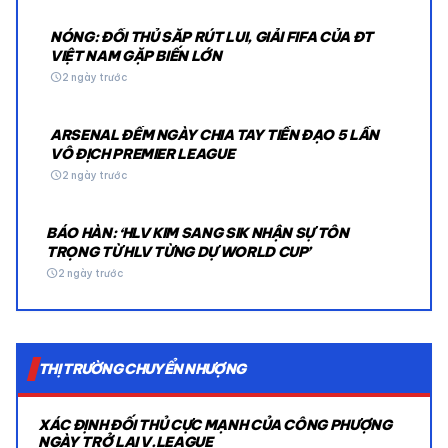
NÓNG: ĐỐI THỦ SẮP RÚT LUI, GIẢI FIFA CỦA ĐT
VIỆT NAM GẶP BIẾN LỚN
schedule
2 ngày trước
ARSENAL ĐẾM NGÀY CHIA TAY TIỀN ĐẠO 5 LẦN
VÔ ĐỊCH PREMIER LEAGUE
schedule
2 ngày trước
BÁO HÀN: ‘HLV KIM SANG SIK NHẬN SỰ TÔN
TRỌNG TỪ HLV TỪNG DỰ WORLD CUP’
schedule
2 ngày trước
THỊ TRƯỜNG CHUYỂN NHƯỢNG
XÁC ĐỊNH ĐỐI THỦ CỰC MẠNH CỦA CÔNG PHƯỢNG
NGÀY TRỞ LẠI V.LEAGUE