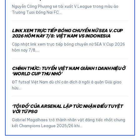
Nguyễn Công Phượng sẽ tái xuất V.League trong màu áo
Trường Tươi Đồng Nai FC…
LINK XEM TRỰC TIẾP BÓNG CHUYỀN NỮ SEA V.CUP
2026 HÔM NAY 7/8: VIỆT NAM VS INDONESIA
Cập nhật link xem trực tiếp bóng chuyền nữ SEA V.Cup 2026
hôm nay 7/8,…
CHÍNH THỨC: TUYỂN VIỆT NAM GIÀNH 1 DANH HIỆU Ở
‘WORLD CUP THU NHỎ’
ĐT futsal Việt Nam dù chỉ cán đích ở ngôi á quân Giải giao
hữu…
‘TỘI ĐỒ’ CỦA ARSENAL LẬP TỨC NHẬN ĐIỀU TUYỆT
VỜI TỪ PSG
Gabriel Magalhaes trở thành nhân vật đáng tiếc nhất chung
kết Champions League 2025/26 khi…