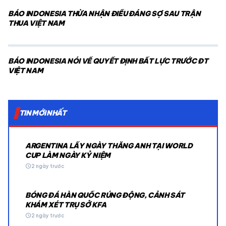
BÁO INDONESIA THỪA NHẬN ĐIỀU ĐÁNG SỢ SAU TRẬN
THUA VIỆT NAM
BÁO INDONESIA NÓI VỀ QUYẾT ĐỊNH BẤT LỰC TRƯỚC ĐT
VIỆT NAM
TIN MỚI NHẤT
ARGENTINA LẤY NGÀY THẮNG ANH TẠI WORLD
CUP LÀM NGÀY KỶ NIỆM
schedule
2 ngày trước
BÓNG ĐÁ HÀN QUỐC RÚNG ĐỘNG, CẢNH SÁT
KHÁM XÉT TRỤ SỞ KFA
schedule
2 ngày trước