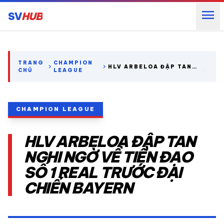
menu
SV
HUB
search
TRANG
CHAMPION
chevron_right
chevron_right
HLV ARBELOA ĐẬP TAN
CHỦ
LEAGUE
NGHI NGỜ VỀ TIỀN ĐẠO SỐ
1 REAL TRƯỚC ĐẠI CHIẾN
expand_more
CÁC GIẢI NGOẠI HẠNG
BAYERN
CHAMPION LEAGUE
expand_more
THỂ THAO TRONG NƯỚC
HLV ARBELOA ĐẬP TAN
expand_more
THỂ THAO
NGHI NGỜ VỀ TIỀN ĐẠO
SỐ 1 REAL TRƯỚC ĐẠI
VIDEO
CHIẾN BAYERN
LỊCH THI ĐẤU