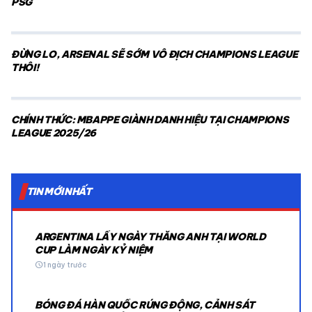
PSG
ĐỪNG LO, ARSENAL SẼ SỚM VÔ ĐỊCH CHAMPIONS LEAGUE
THÔI!
CHÍNH THỨC: MBAPPE GIÀNH DANH HIỆU TẠI CHAMPIONS
LEAGUE 2025/26
TIN MỚI NHẤT
ARGENTINA LẤY NGÀY THẮNG ANH TẠI WORLD
CUP LÀM NGÀY KỶ NIỆM
schedule
1 ngày trước
BÓNG ĐÁ HÀN QUỐC RÚNG ĐỘNG, CẢNH SÁT