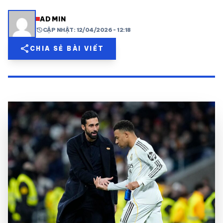
share
mail
© 2026 TT24H
ADMIN
history
CẬP NHẬT: 12/04/2026 - 12:18
share
CHIA SẺ BÀI VIẾT