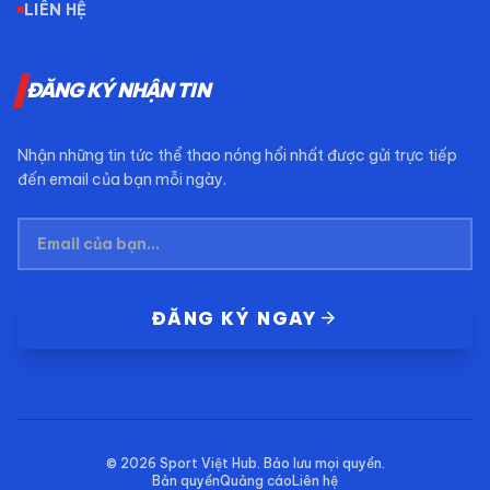
LIÊN HỆ
ĐĂNG KÝ NHẬN TIN
Nhận những tin tức thể thao nóng hổi nhất được gửi trực tiếp
đến email của bạn mỗi ngày.
arrow_forward
ĐĂNG KÝ NGAY
© 2026
Sport Việt Hub
. Bảo lưu mọi quyền.
Bản quyền
Quảng cáo
Liên hệ