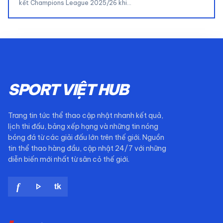
kết Champions League 2025/26 khi…
SPORT VIỆT HUB
Trang tin tức thể thao cập nhật nhanh kết quả,
lịch thi đấu, bảng xếp hạng và những tin nóng
bóng đá từ các giải đấu lớn trên thế giới. Nguồn
tin thể thao hàng đầu, cập nhật 24/7 với những
diễn biến mới nhất từ sân cỏ thế giới.
play_arrow
f
tk