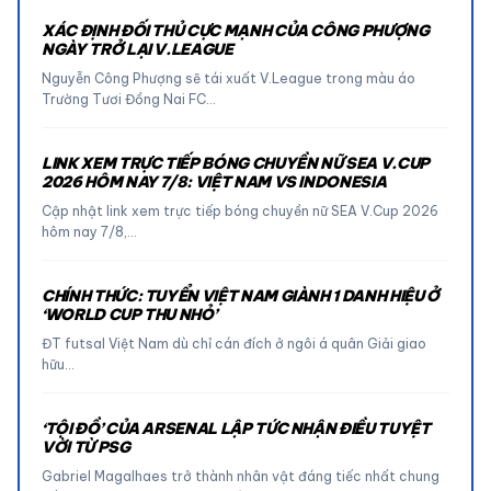
XÁC ĐỊNH ĐỐI THỦ CỰC MẠNH CỦA CÔNG PHƯỢNG
NGÀY TRỞ LẠI V.LEAGUE
Nguyễn Công Phượng sẽ tái xuất V.League trong màu áo
Trường Tươi Đồng Nai FC…
LINK XEM TRỰC TIẾP BÓNG CHUYỀN NỮ SEA V.CUP
2026 HÔM NAY 7/8: VIỆT NAM VS INDONESIA
Cập nhật link xem trực tiếp bóng chuyền nữ SEA V.Cup 2026
hôm nay 7/8,…
CHÍNH THỨC: TUYỂN VIỆT NAM GIÀNH 1 DANH HIỆU Ở
‘WORLD CUP THU NHỎ’
ĐT futsal Việt Nam dù chỉ cán đích ở ngôi á quân Giải giao
hữu…
‘TỘI ĐỒ’ CỦA ARSENAL LẬP TỨC NHẬN ĐIỀU TUYỆT
VỜI TỪ PSG
Gabriel Magalhaes trở thành nhân vật đáng tiếc nhất chung