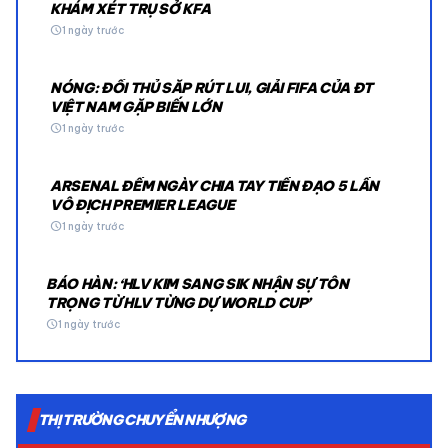
KHÁM XÉT TRỤ SỞ KFA
schedule
1 ngày trước
NÓNG: ĐỐI THỦ SẮP RÚT LUI, GIẢI FIFA CỦA ĐT
VIỆT NAM GẶP BIẾN LỚN
schedule
1 ngày trước
ARSENAL ĐẾM NGÀY CHIA TAY TIỀN ĐẠO 5 LẦN
VÔ ĐỊCH PREMIER LEAGUE
schedule
1 ngày trước
BÁO HÀN: ‘HLV KIM SANG SIK NHẬN SỰ TÔN
TRỌNG TỪ HLV TỪNG DỰ WORLD CUP’
schedule
1 ngày trước
THỊ TRƯỜNG CHUYỂN NHƯỢNG