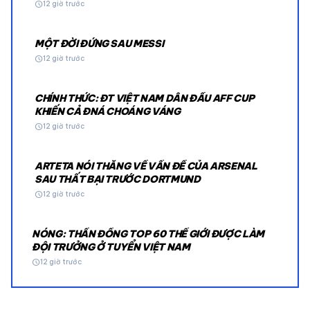
schedule
12 giờ trước
MỘT ĐỜI ĐỨNG SAU MESSI
schedule
12 giờ trước
CHÍNH THỨC: ĐT VIỆT NAM DẪN ĐẦU AFF CUP
KHIẾN CẢ ĐNÁ CHOÁNG VÁNG
schedule
12 giờ trước
ARTETA NÓI THẲNG VỀ VẤN ĐỀ CỦA ARSENAL
SAU THẤT BẠI TRƯỚC DORTMUND
schedule
12 giờ trước
NÓNG: THẦN ĐỒNG TOP 60 THẾ GIỚI ĐƯỢC LÀM
ĐỘI TRƯỞNG Ở TUYỂN VIỆT NAM
schedule
12 giờ trước