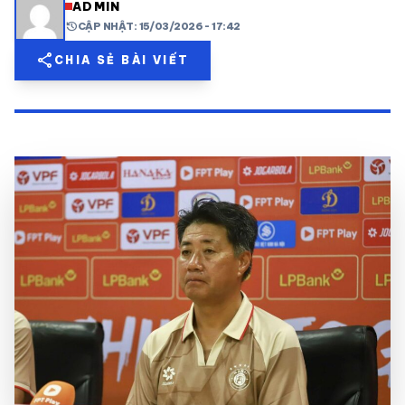
ADMIN
history
CẬP NHẬT: 15/03/2026 - 17:42
share
mail
© 2026 TT24H
share
CHIA SẺ BÀI VIẾT