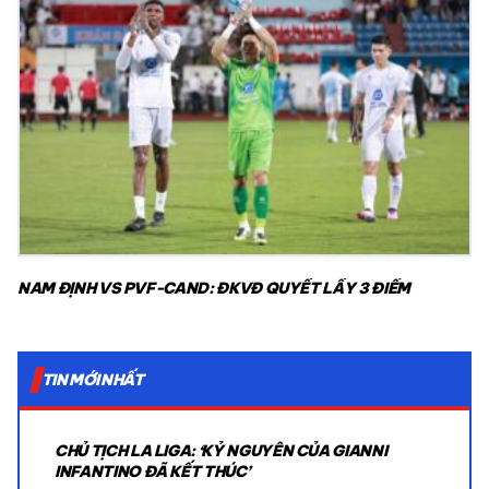
NAM ĐỊNH VS PVF-CAND: ĐKVĐ QUYẾT LẤY 3 ĐIỂM
TIN MỚI NHẤT
CHỦ TỊCH LA LIGA: ‘KỶ NGUYÊN CỦA GIANNI
INFANTINO ĐÃ KẾT THÚC’