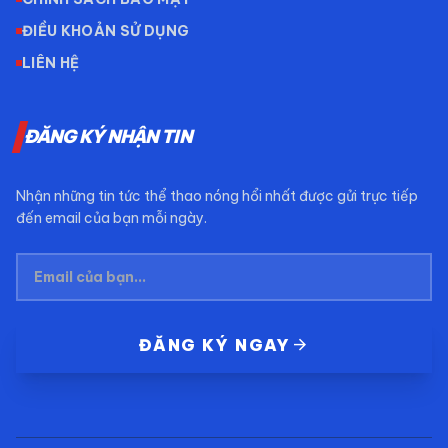
ĐIỀU KHOẢN SỬ DỤNG
LIÊN HỆ
ĐĂNG KÝ NHẬN TIN
Nhận những tin tức thể thao nóng hổi nhất được gửi trực tiếp
đến email của bạn mỗi ngày.
arrow_forward
ĐĂNG KÝ NGAY