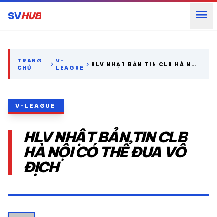
menu
SV
HUB
search
TRANG
V-
chevron_right
chevron_right
HLV NHẬT BẢN TIN CLB HÀ NỘI
CHỦ
LEAGUE
CÓ THỂ ĐUA VÔ ĐỊCH
expand_more
CÁC GIẢI NGOẠI HẠNG
V-LEAGUE
expand_more
THỂ THAO TRONG NƯỚC
HLV NHẬT BẢN TIN CLB
expand_more
THỂ THAO
HÀ NỘI CÓ THỂ ĐUA VÔ
ĐỊCH
VIDEO
LỊCH THI ĐẤU