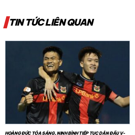
TIN TỨC LIÊN QUAN
HOÀNG ĐỨC TỎA SÁNG, NINH BÌNH TIẾP TỤC DẪN ĐẦU V-