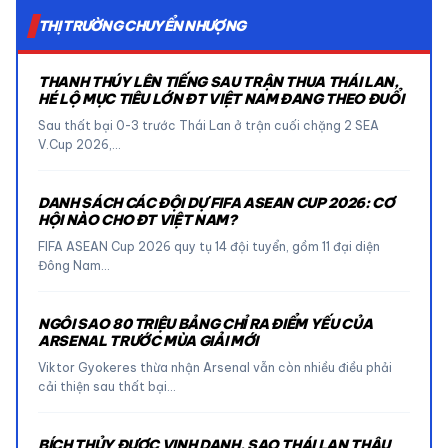
THỊ TRƯỜNG CHUYỂN NHƯỢNG
THANH THÚY LÊN TIẾNG SAU TRẬN THUA THÁI LAN,
HÉ LỘ MỤC TIÊU LỚN ĐT VIỆT NAM ĐANG THEO ĐUỔI
Sau thất bại 0-3 trước Thái Lan ở trận cuối chặng 2 SEA
V.Cup 2026,…
DANH SÁCH CÁC ĐỘI DỰ FIFA ASEAN CUP 2026: CƠ
HỘI NÀO CHO ĐT VIỆT NAM?
FIFA ASEAN Cup 2026 quy tụ 14 đội tuyển, gồm 11 đại diện
Đông Nam…
NGÔI SAO 80 TRIỆU BẢNG CHỈ RA ĐIỂM YẾU CỦA
ARSENAL TRƯỚC MÙA GIẢI MỚI
Viktor Gyokeres thừa nhận Arsenal vẫn còn nhiều điều phải
cải thiện sau thất bại…
BÍCH THỦY ĐƯỢC VINH DANH, SAO THÁI LAN THÂU