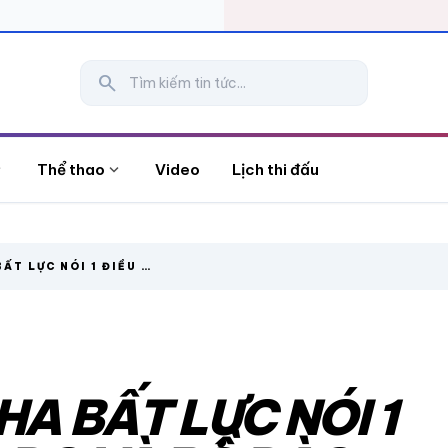
search
more
expand_more
Thể thao
Video
Lịch thi đấu
ẤT LỰC NÓI 1 ĐIỀU VỀ
ÀO NHA
HA BẤT LỰC NÓI 1