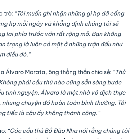
c trò:
“Tôi muốn ghi nhận những gì họ đã cống
ùng họ mỗi ngày và khẳng định chúng tôi sẽ
ng lai phía trước vẫn rất rộng mở. Bạn không
an trọng là luôn có mặt ở những trận đấu như
m điều đó.”
của Álvaro Morata, ông thẳng thắn chia sẻ:
“Thủ
 Không phải cầu thủ nào cũng sẵn sàng bước
ều tình nguyện. Álvaro là một nhà vô địch thực
g, nhưng chuyện đó hoàn toàn bình thường. Tôi
ng tiếc là cậu ấy không thành công.”
ào:
“Các cầu thủ Bồ Đào Nha nói rằng chúng tôi