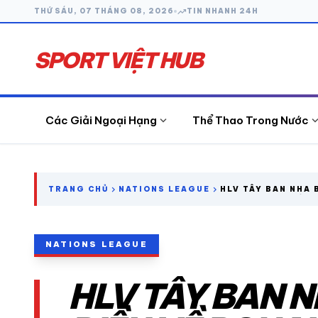
trending_up
THỨ SÁU, 07 THÁNG 08, 2026
TIN NHANH 24H
SPORT VIỆT HUB
expand_more
expand_
Các Giải Ngoại Hạng
Thể Thao Trong Nước
search
chevron_right
chevron_right
TRANG CHỦ
NATIONS LEAGUE
HLV TÂY BAN NHA B
RONALDO VÀ BỒ Đ
CÁC GIẢI NGOẠI HẠNG
NATIONS LEAGUE
THỂ THAO TRONG NƯỚC
HLV TÂY BAN N
THỂ THAO