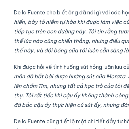
De la Fuente cho biết ông đã nói gì với các họ
hiến, bày tỏ niềm tự hào khi được làm việc c
tiếp tục trên con đường này. Tôi tin rằng tươ
thể lúc nào cũng chiến thắng, nhưng điều qu
thế này, và đội bóng của tôi luôn sẵn sàng là
Khi được hỏi về tình huống sút hỏng luân lưu 
môn đã bắt bài được hướng sút của Morata.
lên chấm 11m, nhưng tất cả học trò của tôi đ
thụ. Tôi rất tiếc khi cậu ấy không thành côn
đã bảo cậu ấy thực hiện cú sút ấy, nhưng đá
De la Fuente cũng tiết lộ một chi tiết đầy tự h