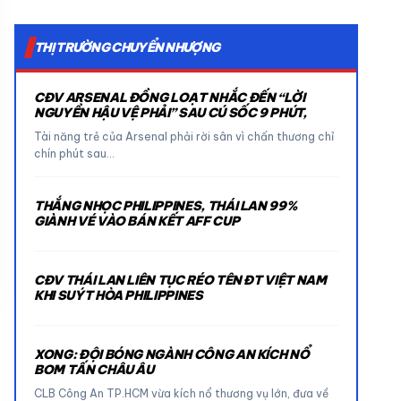
THỊ TRƯỜNG CHUYỂN NHƯỢNG
CĐV ARSENAL ĐỒNG LOẠT NHẮC ĐẾN “LỜI
NGUYỀN HẬU VỆ PHẢI” SAU CÚ SỐC 9 PHÚT,
Tài năng trẻ của Arsenal phải rời sân vì chấn thương chỉ
chín phút sau…
THẮNG NHỌC PHILIPPINES, THÁI LAN 99%
GIÀNH VÉ VÀO BÁN KẾT AFF CUP
CĐV THÁI LAN LIÊN TỤC RÉO TÊN ĐT VIỆT NAM
KHI SUÝT HÒA PHILIPPINES
XONG: ĐỘI BÓNG NGÀNH CÔNG AN KÍCH NỔ
BOM TẤN CHÂU ÂU
CLB Công An TP.HCM vừa kích nổ thương vụ lớn, đưa về