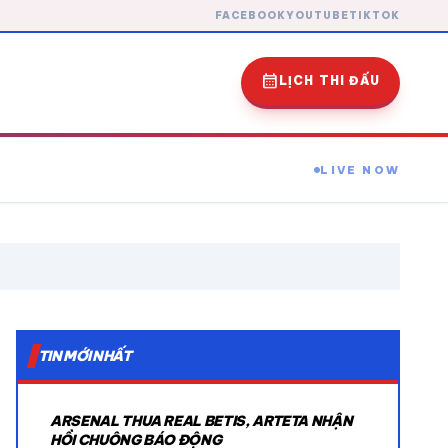
FACEBOOK
YOUTUBE
TIKTOK
calendar_month
LỊCH THI ĐẤU
LIVE NOW
expand_more
TIN MỚI NHẤT
expand_more
ARSENAL THUA REAL BETIS, ARTETA NHẬN
expand_more
HỒI CHUÔNG BÁO ĐỘNG