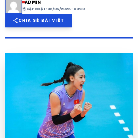
ADMIN
history
CẬP NHẬT: 06/05/2026 - 00:30
share
mail
© 2026 TT24H
share
CHIA SẺ BÀI VIẾT