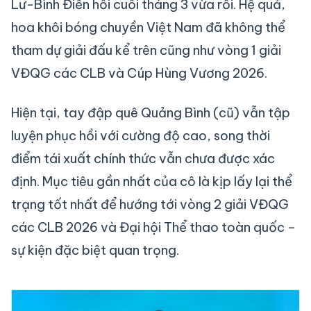
Lư-Bình Điền hồi cuối tháng 3 vừa rồi. Hệ quả,
hoa khôi bóng chuyền Việt Nam đã không thể
tham dự giải đấu kể trên cũng như vòng 1 giải
VĐQG các CLB và Cúp Hùng Vương 2026.
Hiện tại, tay đập quê Quảng Bình (cũ) vẫn tập
luyện phục hồi với cường độ cao, song thời
điểm tái xuất chính thức vẫn chưa được xác
định. Mục tiêu gần nhất của cô là kịp lấy lại thể
trạng tốt nhất để hướng tới vòng 2 giải VĐQG
các CLB 2026 và Đại hội Thể thao toàn quốc –
sự kiện đặc biệt quan trọng.