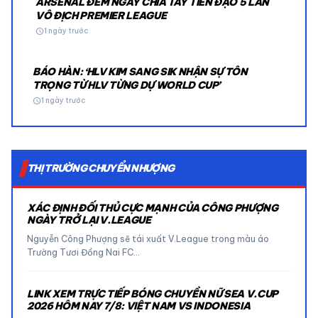
ARSENAL ĐẾM NGÀY CHIA TAY TIỀN ĐẠO 5 LẦN
VÔ ĐỊCH PREMIER LEAGUE
schedule
1 ngày trước
BÁO HÀN: ‘HLV KIM SANG SIK NHẬN SỰ TÔN
TRỌNG TỪ HLV TỪNG DỰ WORLD CUP’
schedule
1 ngày trước
THỊ TRƯỜNG CHUYỂN NHƯỢNG
XÁC ĐỊNH ĐỐI THỦ CỰC MẠNH CỦA CÔNG PHƯỢNG
NGÀY TRỞ LẠI V.LEAGUE
Nguyễn Công Phượng sẽ tái xuất V.League trong màu áo
Trường Tươi Đồng Nai FC…
LINK XEM TRỰC TIẾP BÓNG CHUYỀN NỮ SEA V.CUP
2026 HÔM NAY 7/8: VIỆT NAM VS INDONESIA