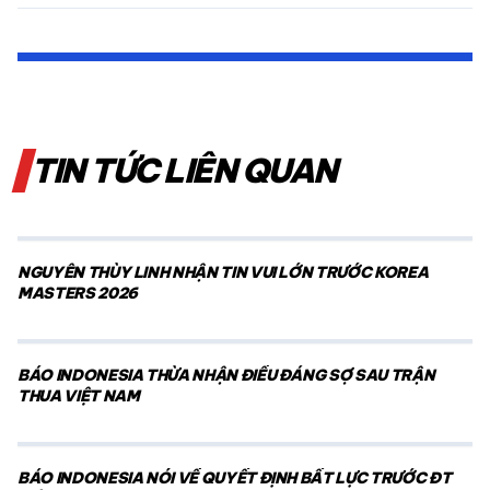
TIN TỨC LIÊN QUAN
NGUYỄN THÙY LINH NHẬN TIN VUI LỚN TRƯỚC KOREA
MASTERS 2026
BÁO INDONESIA THỪA NHẬN ĐIỀU ĐÁNG SỢ SAU TRẬN
THUA VIỆT NAM
BÁO INDONESIA NÓI VỀ QUYẾT ĐỊNH BẤT LỰC TRƯỚC ĐT