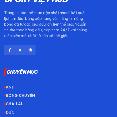
Trang tin tức thể thao cập nhật nhanh kết quả,
lịch thi đấu, bảng xếp hạng và những tin nóng
bóng đá từ các giải đấu lớn trên thế giới. Nguồn
tin thể thao hàng đầu, cập nhật 24/7 với những
diễn biến mới nhất từ sân cỏ thế giới.
play_arrow
f
tk
CHUYÊN MỤC
ANH
BÓNG CHUYỀN
CHÂU ÂU
ĐỨC