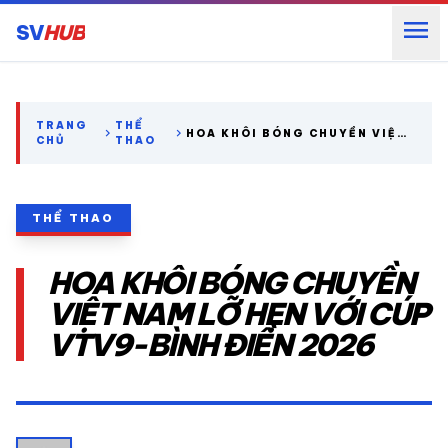
menu
SV
HUB
search
TRANG
THỂ
chevron_right
chevron_right
HOA KHÔI BÓNG CHUYỀN VIỆT
CHỦ
THAO
NAM LỠ HẸN VỚI CÚP VTV9-
BÌNH ĐIỀN 2026
expand_more
CÁC GIẢI NGOẠI HẠNG
THỂ THAO
expand_more
THỂ THAO TRONG NƯỚC
HOA KHÔI BÓNG CHUYỀN
expand_more
THỂ THAO
VIỆT NAM LỠ HẸN VỚI CÚP
VTV9-BÌNH ĐIỀN 2026
VIDEO
LỊCH THI ĐẤU