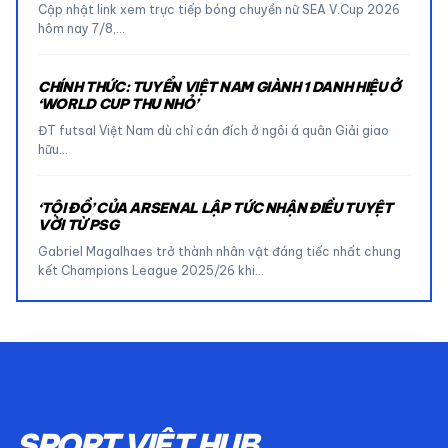
Cập nhật link xem trực tiếp bóng chuyền nữ SEA V.Cup 2026
hôm nay 7/8,…
CHÍNH THỨC: TUYỂN VIỆT NAM GIÀNH 1 DANH HIỆU Ở
‘WORLD CUP THU NHỎ’
ĐT futsal Việt Nam dù chỉ cán đích ở ngôi á quân Giải giao
hữu…
‘TỘI ĐỒ’ CỦA ARSENAL LẬP TỨC NHẬN ĐIỀU TUYỆT
VỜI TỪ PSG
Gabriel Magalhaes trở thành nhân vật đáng tiếc nhất chung
kết Champions League 2025/26 khi…
SPORT VIỆT HUB