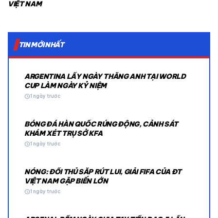
VIỆT NAM
TIN MỚI NHẤT
ARGENTINA LẤY NGÀY THẮNG ANH TẠI WORLD
CUP LÀM NGÀY KỶ NIỆM
schedule
1 ngày trước
BÓNG ĐÁ HÀN QUỐC RÚNG ĐỘNG, CẢNH SÁT
KHÁM XÉT TRỤ SỞ KFA
schedule
1 ngày trước
NÓNG: ĐỐI THỦ SẮP RÚT LUI, GIẢI FIFA CỦA ĐT
VIỆT NAM GẶP BIẾN LỚN
schedule
1 ngày trước