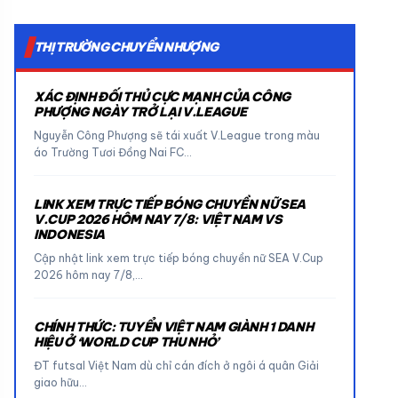
THỊ TRƯỜNG CHUYỂN NHƯỢNG
XÁC ĐỊNH ĐỐI THỦ CỰC MẠNH CỦA CÔNG
PHƯỢNG NGÀY TRỞ LẠI V.LEAGUE
Nguyễn Công Phượng sẽ tái xuất V.League trong màu
áo Trường Tươi Đồng Nai FC…
LINK XEM TRỰC TIẾP BÓNG CHUYỀN NỮ SEA
V.CUP 2026 HÔM NAY 7/8: VIỆT NAM VS
INDONESIA
Cập nhật link xem trực tiếp bóng chuyền nữ SEA V.Cup
2026 hôm nay 7/8,…
CHÍNH THỨC: TUYỂN VIỆT NAM GIÀNH 1 DANH
HIỆU Ở ‘WORLD CUP THU NHỎ’
ĐT futsal Việt Nam dù chỉ cán đích ở ngôi á quân Giải
giao hữu…