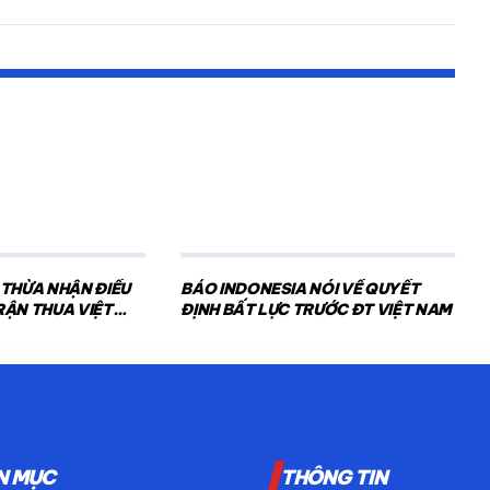
 THỪA NHẬN ĐIỀU
BÁO INDONESIA NÓI VỀ QUYẾT
RẬN THUA VIỆT
ĐỊNH BẤT LỰC TRƯỚC ĐT VIỆT NAM
N MỤC
THÔNG TIN