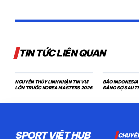
TIN TỨC LIÊN QUAN
NGUYỄN THÙY LINH NHẬN TIN VUI
BÁO INDONESIA
LỚN TRƯỚC KOREA MASTERS 2026
ĐÁNG SỢ SAU T
NAM
SPORT VIỆT HUB
CHUYÊ