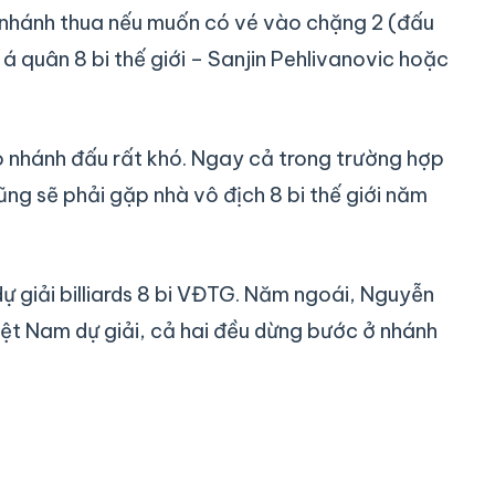
ở nhánh thua nếu muốn có vé vào chặng 2 (đấu
 á quân 8 bi thế giới – Sanjin Pehlivanovic hoặc
ào nhánh đấu rất khó. Ngay cả trong trường hợp
ũng sẽ phải gặp nhà vô địch 8 bi thế giới năm
 giải billiards 8 bi VĐTG. Năm ngoái, Nguyễn
t Nam dự giải, cả hai đều dừng bước ở nhánh