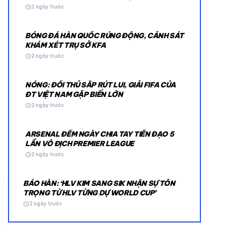
schedule
2 ngày trước
BÓNG ĐÁ HÀN QUỐC RÚNG ĐỘNG, CẢNH SÁT
KHÁM XÉT TRỤ SỞ KFA
schedule
2 ngày trước
NÓNG: ĐỐI THỦ SẮP RÚT LUI, GIẢI FIFA CỦA
© 2026 TT24H
ĐT VIỆT NAM GẶP BIẾN LỚN
schedule
2 ngày trước
ARSENAL ĐẾM NGÀY CHIA TAY TIỀN ĐẠO 5
LẦN VÔ ĐỊCH PREMIER LEAGUE
schedule
2 ngày trước
BÁO HÀN: ‘HLV KIM SANG SIK NHẬN SỰ TÔN
TRỌNG TỪ HLV TỪNG DỰ WORLD CUP’
schedule
2 ngày trước