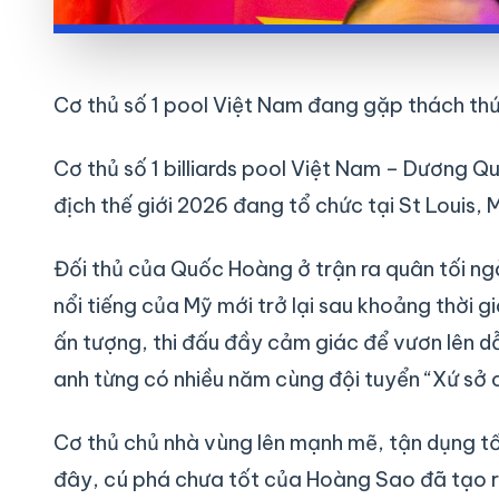
Cơ thủ số 1 pool Việt Nam đang gặp thách thứ
Cơ thủ số 1 billiards pool Việt Nam – Dương Qu
địch thế giới 2026 đang tổ chức tại St Louis, 
Đối thủ của Quốc Hoàng ở trận ra quân tối ng
nổi tiếng của Mỹ mới trở lại sau khoảng thời 
ấn tượng, thi đấu đầy cảm giác để vươn lên 
anh từng có nhiều năm cùng đội tuyển “Xứ sở 
Cơ thủ chủ nhà vùng lên mạnh mẽ, tận dụng tốt 
đây, cú phá chưa tốt của Hoàng Sao đã tạo ra