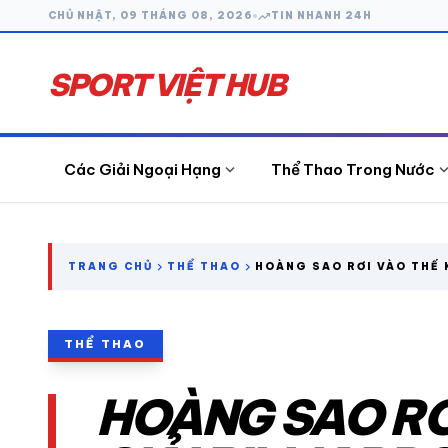
trending_up
CHỦ NHẬT, 09 THÁNG 08, 2026
TIN NHANH 24H
SPORT VIỆT HUB
expand_more
expand_
Các Giải Ngoại Hạng
Thể Thao Trong Nước
search
chevron_right
chevron_right
TRANG CHỦ
THỂ THAO
HOÀNG SAO RƠI VÀO THẾ 
BILLIARDS 8 BI VÔ ĐỊCH 
CÁC GIẢI NGOẠI HẠNG
THỂ THAO
THỂ THAO TRONG NƯỚC
HOÀNG SAO RƠ
THỂ THAO