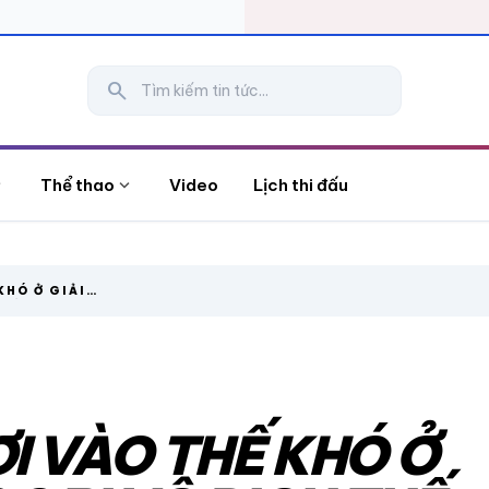
search
more
expand_more
Thể thao
Video
Lịch thi đấu
KHÓ Ở GIẢI
THẾ GIỚI 2026
I VÀO THẾ KHÓ Ở