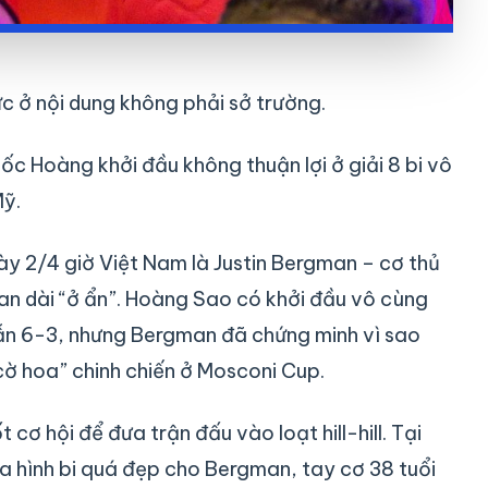
c ở nội dung không phải sở trường.
ốc Hoàng khởi đầu không thuận lợi ở giải 8 bi vô
Mỹ.
ày 2/4 giờ Việt Nam là Justin Bergman – cơ thủ
gian dài “ở ẩn”. Hoàng Sao có khởi đầu vô cùng
dẫn 6-3, nhưng Bergman đã chứng minh vì sao
cờ hoa” chinh chiến ở Mosconi Cup.
cơ hội để đưa trận đấu vào loạt hill-hill. Tại
 hình bi quá đẹp cho Bergman, tay cơ 38 tuổi