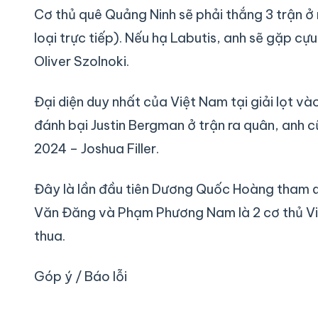
Cơ thủ quê Quảng Ninh sẽ phải thắng 3 trận 
loại trực tiếp). Nếu hạ Labutis, anh sẽ gặp cựu
Oliver Szolnoki.
Đại diện duy nhất của Việt Nam tại giải lọt v
đánh bại Justin Bergman ở trận ra quân, anh c
2024 – Joshua Filler.
Đây là lần đầu tiên Dương Quốc Hoàng tham dự
Văn Đăng và Phạm Phương Nam là 2 cơ thủ Việ
thua.
Góp ý / Báo lỗi