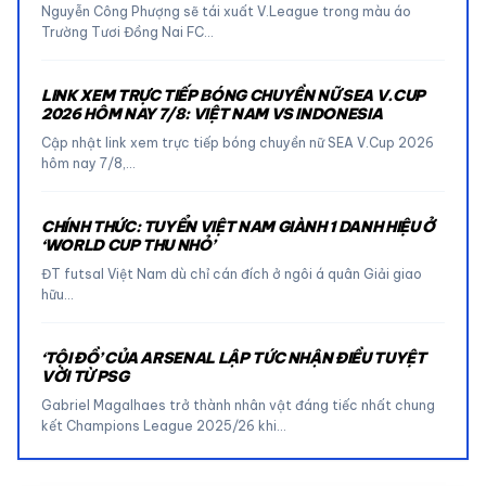
Nguyễn Công Phượng sẽ tái xuất V.League trong màu áo
Trường Tươi Đồng Nai FC…
LINK XEM TRỰC TIẾP BÓNG CHUYỀN NỮ SEA V.CUP
2026 HÔM NAY 7/8: VIỆT NAM VS INDONESIA
Cập nhật link xem trực tiếp bóng chuyền nữ SEA V.Cup 2026
hôm nay 7/8,…
CHÍNH THỨC: TUYỂN VIỆT NAM GIÀNH 1 DANH HIỆU Ở
‘WORLD CUP THU NHỎ’
ĐT futsal Việt Nam dù chỉ cán đích ở ngôi á quân Giải giao
hữu…
‘TỘI ĐỒ’ CỦA ARSENAL LẬP TỨC NHẬN ĐIỀU TUYỆT
VỜI TỪ PSG
Gabriel Magalhaes trở thành nhân vật đáng tiếc nhất chung
kết Champions League 2025/26 khi…