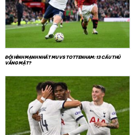
ĐỘI HÌNH MẠNH NHẤT MU VS TOTTENHAM: 13 CẦU THỦ
VẮNG MẶT?