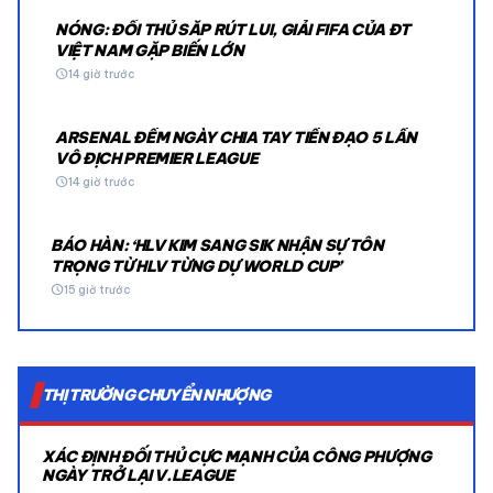
NÓNG: ĐỐI THỦ SẮP RÚT LUI, GIẢI FIFA CỦA ĐT
VIỆT NAM GẶP BIẾN LỚN
schedule
14 giờ trước
ARSENAL ĐẾM NGÀY CHIA TAY TIỀN ĐẠO 5 LẦN
VÔ ĐỊCH PREMIER LEAGUE
schedule
14 giờ trước
BÁO HÀN: ‘HLV KIM SANG SIK NHẬN SỰ TÔN
TRỌNG TỪ HLV TỪNG DỰ WORLD CUP’
schedule
15 giờ trước
THỊ TRƯỜNG CHUYỂN NHƯỢNG
XÁC ĐỊNH ĐỐI THỦ CỰC MẠNH CỦA CÔNG PHƯỢNG
NGÀY TRỞ LẠI V.LEAGUE