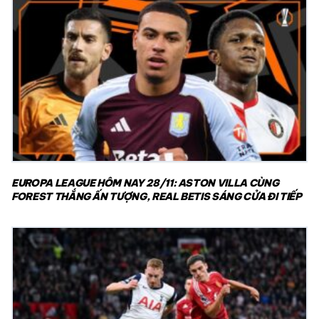
EUROPA LEAGUE HÔM NAY 28/11: ASTON VILLA CÙNG
FOREST THẮNG ẤN TƯỢNG, REAL BETIS SÁNG CỬA ĐI TIẾP