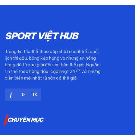
SPORT VIỆT HUB
Trang tin tức thể thao cập nhật nhanh kết quả,
lịch thi đấu, bảng xếp hạng và những tin nóng
bóng đá từ các giải đấu lớn trên thế giới. Nguồn
tin thể thao hàng đầu, cập nhật 24/7 với những
diễn biến mới nhất từ sân cỏ thế giới.
play_arrow
f
tk
CHUYÊN MỤC