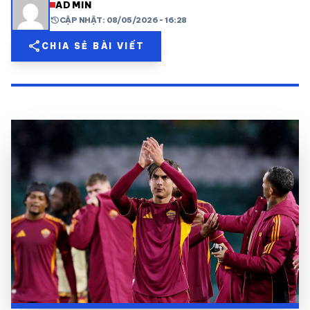
ADMIN
history
CẬP NHẬT: 08/05/2026 - 16:28
share
mail
© 2026 TT24H
share
CHIA SẺ BÀI VIẾT