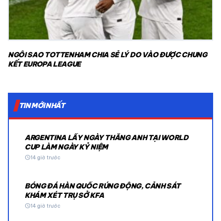
NGÔI SAO TOTTENHAM CHIA SẺ LÝ DO VÀO ĐƯỢC CHUNG
KẾT EUROPA LEAGUE
TIN MỚI NHẤT
ARGENTINA LẤY NGÀY THẮNG ANH TẠI WORLD
CUP LÀM NGÀY KỶ NIỆM
schedule
14 giờ trước
BÓNG ĐÁ HÀN QUỐC RÚNG ĐỘNG, CẢNH SÁT
KHÁM XÉT TRỤ SỞ KFA
schedule
14 giờ trước