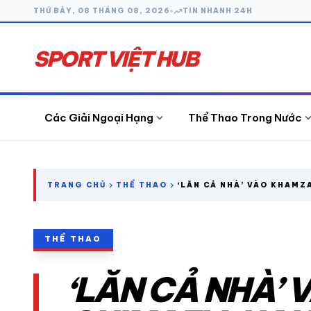
trending_up
THỨ BẢY, 08 THÁNG 08, 2026
TIN NHANH 24H
SPORT VIỆT HUB
expand_more
expand_
Các Giải Ngoại Hạng
Thể Thao Trong Nước
search
chevron_right
chevron_right
TRANG CHỦ
THỂ THAO
‘LĂN CẢ NHÀ’ VÀO KHAMZ
HAI NGƯỜI ĐÀN ÔNG UZBE
KẾT LIỄU ĐỜI MÌNH
CÁC GIẢI NGOẠI HẠNG
THỂ THAO
THỂ THAO TRONG NƯỚC
‘LĂN CẢ NHÀ’
THỂ THAO