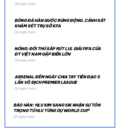
schedule
1 ngày trước
BÓNG ĐÁ HÀN QUỐC RÚNG ĐỘNG, CẢNH SÁT
KHÁM XÉT TRỤ SỞ KFA
schedule
1 ngày trước
NÓNG: ĐỐI THỦ SẮP RÚT LUI, GIẢI FIFA CỦA
© 2026 TT24H
ĐT VIỆT NAM GẶP BIẾN LỚN
schedule
1 ngày trước
ARSENAL ĐẾM NGÀY CHIA TAY TIỀN ĐẠO 5
LẦN VÔ ĐỊCH PREMIER LEAGUE
schedule
1 ngày trước
BÁO HÀN: ‘HLV KIM SANG SIK NHẬN SỰ TÔN
TRỌNG TỪ HLV TỪNG DỰ WORLD CUP’
schedule
1 ngày trước