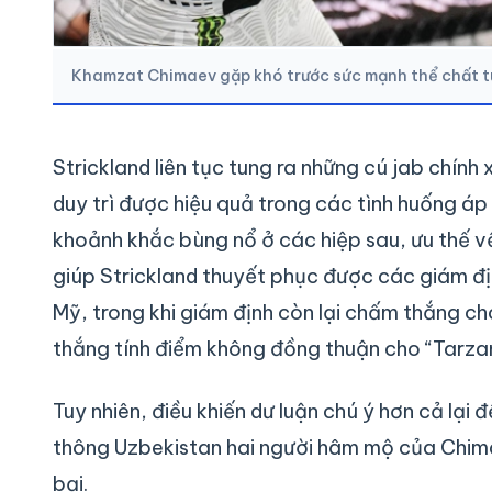
Khamzat Chimaev gặp khó trước sức mạnh thể chất tuy
Strickland liên tục tung ra những cú jab chín
duy trì được hiệu quả trong các tình huống áp
khoảnh khắc bùng nổ ở các hiệp sau, ưu thế v
giúp Strickland thuyết phục được các giám đị
Mỹ, trong khi giám định còn lại chấm thắng c
thắng tính điểm không đồng thuận cho “Tarza
Tuy nhiên, điều khiến dư luận chú ý hơn cả lại 
thông Uzbekistan hai người hâm mộ của Chimae
bại.