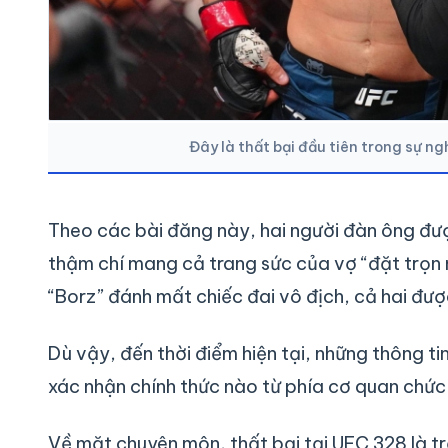
Đây là thất bại đầu tiên trong sự 
Theo các bài đăng này, hai người đàn ông được
thậm chí mang cả trang sức của vợ “đặt trọn 
“Borz” đánh mất chiếc đai vô địch, cả hai đượ
Dù vậy, đến thời điểm hiện tại, những thông ti
xác nhận chính thức nào từ phía cơ quan chức
Về mặt chuyên môn, thất bại tại UFC 328 là t