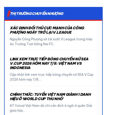
THỊ TRƯỜNG CHUYỂN NHƯỢNG
XÁC ĐỊNH ĐỐI THỦ CỰC MẠNH CỦA CÔNG
PHƯỢNG NGÀY TRỞ LẠI V.LEAGUE
Nguyễn Công Phượng sẽ tái xuất V.League trong màu
áo Trường Tươi Đồng Nai FC…
LINK XEM TRỰC TIẾP BÓNG CHUYỀN NỮ SEA
V.CUP 2026 HÔM NAY 7/8: VIỆT NAM VS
INDONESIA
Cập nhật link xem trực tiếp bóng chuyền nữ SEA V.Cup
2026 hôm nay 7/8,…
CHÍNH THỨC: TUYỂN VIỆT NAM GIÀNH 1 DANH
HIỆU Ở ‘WORLD CUP THU NHỎ’
ĐT futsal Việt Nam dù chỉ cán đích ở ngôi á quân Giải
giao hữu…