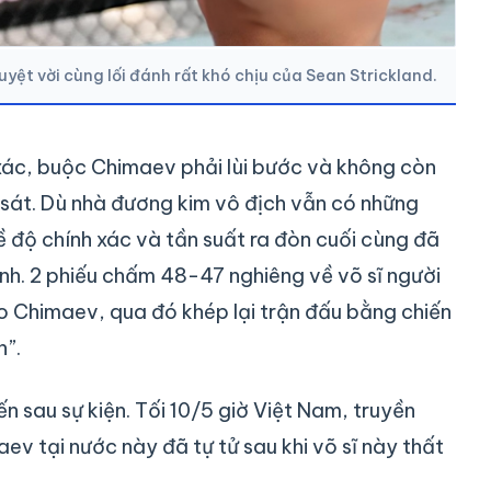
ệt vời cùng lối đánh rất khó chịu của Sean Strickland.
h xác, buộc Chimaev phải lùi bước và không còn
 sát. Dù nhà đương kim vô địch vẫn có những
ề độ chính xác và tần suất ra đòn cuối cùng đã
nh. 2 phiếu chấm 48-47 nghiêng về võ sĩ người
ho Chimaev, qua đó khép lại trận đấu bằng chiến
n”.
đến sau sự kiện. Tối 10/5 giờ Việt Nam, truyền
v tại nước này đã tự tử sau khi võ sĩ này thất