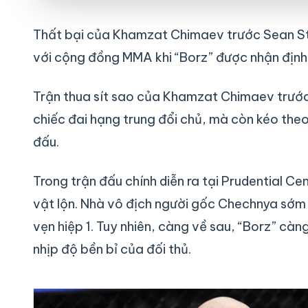
Thất bại của Khamzat Chimaev trước Sean Str
với cộng đồng MMA khi “Borz” được nhận định 
Trận thua sít sao của Khamzat Chimaev trước 
chiếc đai hạng trung đổi chủ, mà còn kéo the
đấu.
Trong trận đấu chính diễn ra tại Prudential 
vật lộn. Nhà vô địch người gốc Chechnya sớm 
vẹn hiệp 1. Tuy nhiên, càng về sau, “Borz” cà
nhịp độ bền bỉ của đối thủ.