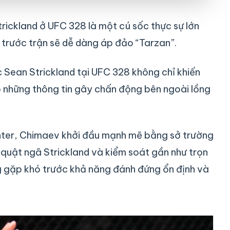
ickland ở UFC 328 là một cú sốc thực sự lớn
trước trận sẽ dễ dàng áp đảo “Tarzan”.
Sean Strickland tại UFC 328 không chỉ khiến
o những thông tin gây chấn động bên ngoài lồng
Center, Chimaev khởi đầu mạnh mẽ bằng sở trường
quật ngã Strickland và kiểm soát gần như trọn
ng gặp khó trước khả năng đánh đứng ổn định và