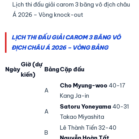
Lịch thi đấu giải carom 3 băng vô địch châu
Á 2026 – Vòng knock-out
LỊCH THI ĐẤU GIẢI CAROM 3 BĂNG VÔ
ĐỊCH CHÂU Á 2026 – VÒNG BẢNG
Giờ (dự
Ngày
Bảng
Cặp đấu
kiến)
Cho Myung-woo
40-17
A
Kang Ja-in
Satoru Yoneyama
40-31
A
Takao Miyashita
Lê Thành Tiến 32-40
B
Nguyễn Hoàn Tất