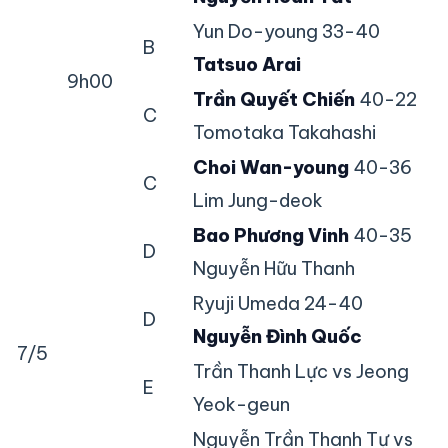
Yun Do-young 33-40
B
Tatsuo Arai
9h00
Trần Quyết Chiến
40-22
C
Tomotaka Takahashi
Choi Wan-young
40-36
C
Lim Jung-deok
Bao Phương Vinh
40-35
D
Nguyễn Hữu Thanh
Ryuji Umeda 24-40
D
Nguyễn Đình Quốc
7/5
Trần Thanh Lực vs Jeong
E
Yeok-geun
Nguyễn Trần Thanh Tự vs