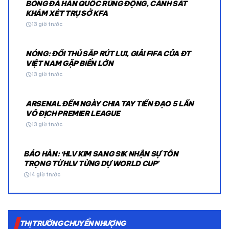
BÓNG ĐÁ HÀN QUỐC RÚNG ĐỘNG, CẢNH SÁT
KHÁM XÉT TRỤ SỞ KFA
schedule
13 giờ trước
NÓNG: ĐỐI THỦ SẮP RÚT LUI, GIẢI FIFA CỦA ĐT
VIỆT NAM GẶP BIẾN LỚN
schedule
13 giờ trước
ARSENAL ĐẾM NGÀY CHIA TAY TIỀN ĐẠO 5 LẦN
VÔ ĐỊCH PREMIER LEAGUE
schedule
13 giờ trước
BÁO HÀN: ‘HLV KIM SANG SIK NHẬN SỰ TÔN
TRỌNG TỪ HLV TỪNG DỰ WORLD CUP’
schedule
14 giờ trước
THỊ TRƯỜNG CHUYỂN NHƯỢNG