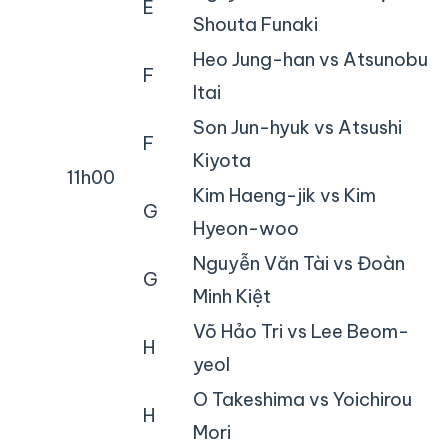
E
Shouta Funaki
Heo Jung-han vs Atsunobu
F
Itai
Son Jun-hyuk vs Atsushi
F
Kiyota
11h00
Kim Haeng-jik vs Kim
G
Hyeon-woo
Nguyễn Văn Tài vs Đoàn
G
Minh Kiệt
Võ Hảo Tri vs Lee Beom-
H
yeol
O Takeshima vs Yoichirou
H
Mori