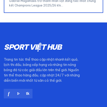
Gabriel Magalhaes trở thành nhân vật đáng tiếc nhất chung
kết Champions League 2025/26 khi…
SPORT VIỆT HUB
Trang tin tức thể thao cập nhật nhanh kết quả,
lịch thi đấu, bảng xếp hạng và những tin nóng
bóng đá từ các giải đấu lớn trên thế giới. Nguồn
tin thể thao hàng đầu, cập nhật 24/7 với những
diễn biến mới nhất từ sân cỏ thế giới.
play_arrow
f
tk