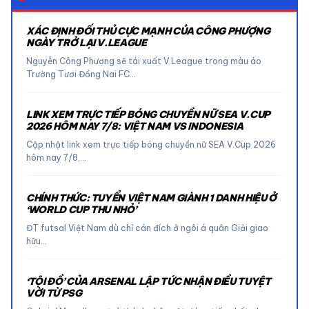
XÁC ĐỊNH ĐỐI THỦ CỰC MẠNH CỦA CÔNG PHƯỢNG
NGÀY TRỞ LẠI V.LEAGUE
Nguyễn Công Phượng sẽ tái xuất V.League trong màu áo
Trường Tươi Đồng Nai FC…
LINK XEM TRỰC TIẾP BÓNG CHUYỀN NỮ SEA V.CUP
2026 HÔM NAY 7/8: VIỆT NAM VS INDONESIA
Cập nhật link xem trực tiếp bóng chuyền nữ SEA V.Cup 2026
hôm nay 7/8,…
CHÍNH THỨC: TUYỂN VIỆT NAM GIÀNH 1 DANH HIỆU Ở
‘WORLD CUP THU NHỎ’
ĐT futsal Việt Nam dù chỉ cán đích ở ngôi á quân Giải giao
hữu…
‘TỘI ĐỒ’ CỦA ARSENAL LẬP TỨC NHẬN ĐIỀU TUYỆT
VỜI TỪ PSG