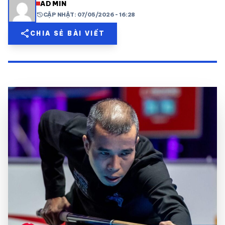
ADMIN
history
CẬP NHẬT: 07/05/2026 - 16:28
share
mail
© 2026 TT24H
share
CHIA SẺ BÀI VIẾT