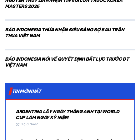
NGUYỄN THÙY LINH NHẬN TIN VUI LỚN TRƯỚC KOREA
MASTERS 2026
BÁO INDONESIA THỪA NHẬN ĐIỀU ĐÁNG SỢ SAU TRẬN
THUA VIỆT NAM
BÁO INDONESIA NÓI VỀ QUYẾT ĐỊNH BẤT LỰC TRƯỚC ĐT
VIỆT NAM
TIN MỚI NHẤT
ARGENTINA LẤY NGÀY THẮNG ANH TẠI WORLD
CUP LÀM NGÀY KỶ NIỆM
schedule
13 giờ trước