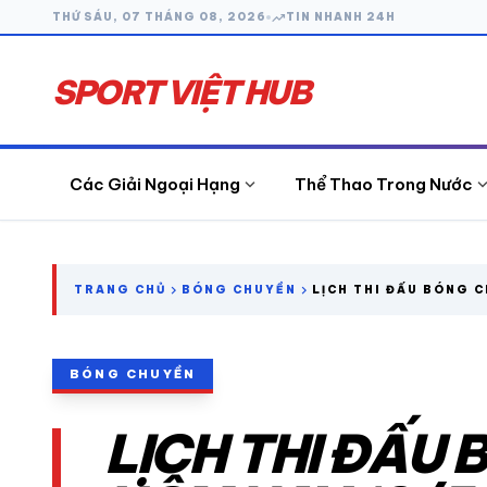
trending_up
THỨ SÁU, 07 THÁNG 08, 2026
TIN NHANH 24H
SPORT VIỆT HUB
expand_more
expand_
Các Giải Ngoại Hạng
Thể Thao Trong Nước
search
chevron_right
chevron_right
TRANG CHỦ
BÓNG CHUYỀN
LỊCH THI ĐẤU BÓNG 
19/5
CÁC GIẢI NGOẠI HẠNG
BÓNG CHUYỀN
THỂ THAO TRONG NƯỚC
LỊCH THI ĐẤU
THỂ THAO