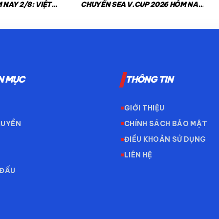
 NAY 2/8: VIỆT
CHUYỀN SEA V.CUP 2026 HÔM NAY
AN
2/8: VIỆT NAM VS THÁI LAN
N MỤC
THÔNG TIN
GIỚI THIỆU
HUYỀN
CHÍNH SÁCH BẢO MẬT
ĐIỀU KHOẢN SỬ DỤNG
LIÊN HỆ
 ĐẤU