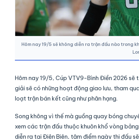
Hôm nay 19/5 sẽ không diễn ra trận đấu nào trong 
Lo
Hôm nay 19/5, Cúp VTV9-Bình Điền 2026 sẽ t
giải sẽ có những hoạt động giao lưu, tham quan
loạt trận bán kết cũng như phân hạng.
Song không vì thế mà guồng quay bóng chuyề
xem các trận đấu thuộc khuôn khổ vòng bảng
diễn ra tại Điện Biên, tâm điểm ngày thi đấu 