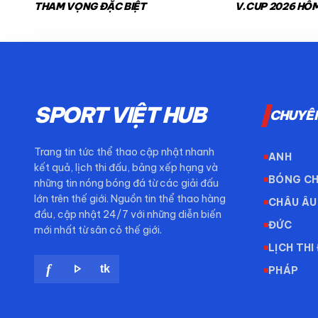
THAM VỌNG ĐẶC BIỆT
V.CUP 2026 HÔM
NAM VS THÁI L
SPORT VIỆT HUB
CHUYÊ
Trang tin tức thể thao cập nhật nhanh
ANH
kết quả, lịch thi đấu, bảng xếp hạng và
BÓNG C
những tin nóng bóng đá từ các giải đấu
lớn trên thế giới. Nguồn tin thể thao hàng
CHÂU ÂU
đầu, cập nhật 24/7 với những diễn biến
ĐỨC
mới nhất từ sân cỏ thế giới.
LỊCH THI
play_arrow
f
tk
PHÁP