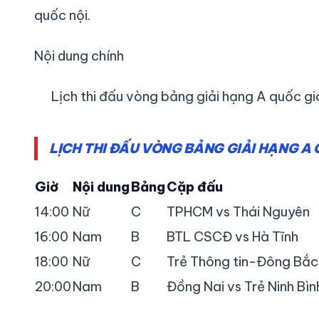
quốc nội.
Nội dung chính
Lịch thi đấu vòng bảng giải hạng A quốc g
LỊCH THI ĐẤU VÒNG BẢNG GIẢI HẠNG A 
Giờ
Nội dung
Bảng
Cặp đấu
14:00
Nữ
C
TPHCM vs Thái Nguyên
16:00
Nam
B
BTL CSCĐ vs Hà Tĩnh
18:00
Nữ
C
Trẻ Thông tin-Đông Bắc
20:00
Nam
B
Đồng Nai vs Trẻ Ninh Bìn