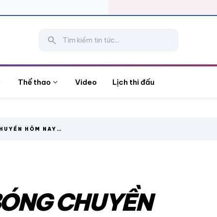
search
more
expand_more
Thể thao
Video
Lịch thi đấu
CHUYỀN HÔM NAY
 BÓNG CHUYỀN