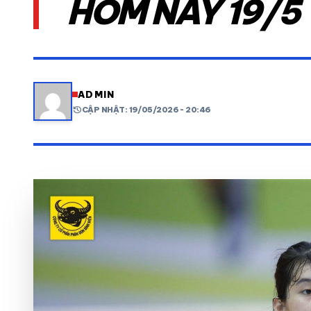
HÔM NAY 19/5
VIDEO
LỊCH THI ĐẤU
ADMIN
history
CẬP NHẬT: 19/05/2026 - 20:46
share
mail