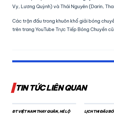
Vy, Lương Quỳnh) và Thái Nguyên (Darin, Th
Các trận đấu trong khuôn khổ giải bóng chuy
trên trang YouTube Trực Tiếp Bóng Chuyền c
TIN TỨC LIÊN QUAN
ĐT VIỆT NAM THAY QUÂN, HÉ LỘ
LỊCH THI ĐẤU B