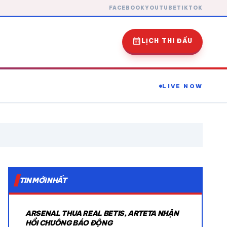
FACEBOOK
YOUTUBE
TIKTOK
calendar_month
LỊCH THI ĐẤU
LIVE NOW
expand_more
TIN MỚI NHẤT
expand_more
ARSENAL THUA REAL BETIS, ARTETA NHẬN
expand_more
HỒI CHUÔNG BÁO ĐỘNG