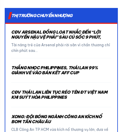
THỊ TRƯỜNG CHUYỂN NHƯỢNG
CĐV ARSENAL ĐỒNG LOẠT NHẮC ĐẾN “LỜI
NGUYỀN HẬU VỆ PHẢI” SAU CÚ SỐC 9 PHÚT,
Tài năng trẻ của Arsenal phải rời sân vì chấn thương chỉ
chín phút sau…
THẮNG NHỌC PHILIPPINES, THÁI LAN 99%
GIÀNH VÉ VÀO BÁN KẾT AFF CUP
CĐV THÁI LAN LIÊN TỤC RÉO TÊN ĐT VIỆT NAM
KHI SUÝT HÒA PHILIPPINES
XONG: ĐỘI BÓNG NGÀNH CÔNG AN KÍCH NỔ
BOM TẤN CHÂU ÂU
CLB Công An TP.HCM vừa kích nổ thương vụ lớn, đưa về