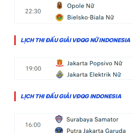
LỊCH THI ĐẤU GIẢI VĐQG NỮ INDONESIA
LỊCH THI ĐẤU GIẢI VĐQG INDONESIA