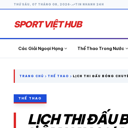
trending_up
THỨ SÁU, 07 THÁNG 08, 2026
TIN NHANH 24H
SPORT VIỆT HUB
expand_more
expand_
Các Giải Ngoại Hạng
Thể Thao Trong Nước
search
chevron_right
chevron_right
TRANG CHỦ
THỂ THAO
LỊCH THI ĐẤU BÓNG CHUY
21/4
CÁC GIẢI NGOẠI HẠNG
THỂ THAO
THỂ THAO TRONG NƯỚC
LỊCH THI ĐẤU
THỂ THAO