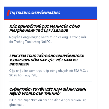
THỊ TRƯỜNG CHUYỂN NHƯỢNG
XÁC ĐỊNH ĐỐI THỦ CỰC MẠNH CỦA CÔNG
PHƯỢNG NGÀY TRỞ LẠI V.LEAGUE
Nguyễn Công Phượng sẽ tái xuất V.League trong màu
áo Trường Tươi Đồng Nai FC…
LINK XEM TRỰC TIẾP BÓNG CHUYỀN NỮ SEA
V.CUP 2026 HÔM NAY 7/8: VIỆT NAM VS
INDONESIA
Cập nhật link xem trực tiếp bóng chuyền nữ SEA V.Cup
2026 hôm nay 7/8,…
CHÍNH THỨC: TUYỂN VIỆT NAM GIÀNH 1 DANH
HIỆU Ở ‘WORLD CUP THU NHỎ’
ĐT futsal Việt Nam dù chỉ cán đích ở ngôi á quân Giải
giao hữu…