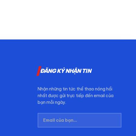
ĐĂNG KÝ NHẬN TIN
Nhận những tin tức thể thao nóng hổi
nhất được gửi trực tiếp đến email của
bạn mỗi ngày.