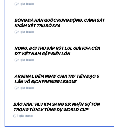
schedule
4 giờ trước
BÓNG ĐÁ HÀN QUỐC RÚNG ĐỘNG, CẢNH SÁT
KHÁM XÉT TRỤ SỞ KFA
schedule
4 giờ trước
NÓNG: ĐỐI THỦ SẮP RÚT LUI, GIẢI FIFA CỦA
© 2026 TT24H
ĐT VIỆT NAM GẶP BIẾN LỚN
schedule
4 giờ trước
ARSENAL ĐẾM NGÀY CHIA TAY TIỀN ĐẠO 5
LẦN VÔ ĐỊCH PREMIER LEAGUE
schedule
4 giờ trước
BÁO HÀN: ‘HLV KIM SANG SIK NHẬN SỰ TÔN
TRỌNG TỪ HLV TỪNG DỰ WORLD CUP’
schedule
5 giờ trước