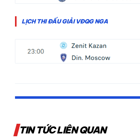
LỊCH THI ĐẤU GIẢI VĐQG NGA
TIN TỨC LIÊN QUAN