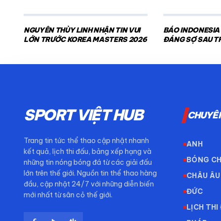
NGUYỄN THÙY LINH NHẬN TIN VUI
BÁO INDONESIA
LỚN TRƯỚC KOREA MASTERS 2026
ĐÁNG SỢ SAU T
NAM
SPORT VIỆT HUB
CHUYÊ
Trang tin tức thể thao cập nhật nhanh
ANH
kết quả, lịch thi đấu, bảng xếp hạng và
BÓNG C
những tin nóng bóng đá từ các giải đấu
lớn trên thế giới. Nguồn tin thể thao hàng
CHÂU ÂU
đầu, cập nhật 24/7 với những diễn biến
ĐỨC
mới nhất từ sân cỏ thế giới.
LỊCH THI