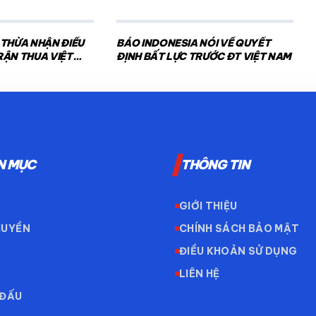
 THỪA NHẬN ĐIỀU
BÁO INDONESIA NÓI VỀ QUYẾT
RẬN THUA VIỆT
ĐỊNH BẤT LỰC TRƯỚC ĐT VIỆT NAM
N MỤC
THÔNG TIN
GIỚI THIỆU
HUYỀN
CHÍNH SÁCH BẢO MẬT
ĐIỀU KHOẢN SỬ DỤNG
LIÊN HỆ
 ĐẤU