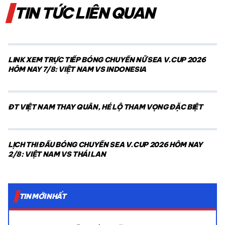
TIN TỨC LIÊN QUAN
LINK XEM TRỰC TIẾP BÓNG CHUYỀN NỮ SEA V.CUP 2026
HÔM NAY 7/8: VIỆT NAM VS INDONESIA
ĐT VIỆT NAM THAY QUÂN, HÉ LỘ THAM VỌNG ĐẶC BIỆT
LỊCH THI ĐẤU BÓNG CHUYỀN SEA V.CUP 2026 HÔM NAY
2/8: VIỆT NAM VS THÁI LAN
TIN MỚI NHẤT