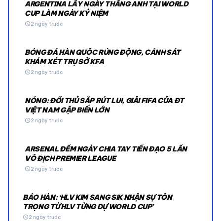
ARGENTINA LẤY NGÀY THẮNG ANH TẠI WORLD
CUP LÀM NGÀY KỶ NIỆM
schedule
2 ngày trước
BÓNG ĐÁ HÀN QUỐC RÚNG ĐỘNG, CẢNH SÁT
KHÁM XÉT TRỤ SỞ KFA
schedule
2 ngày trước
NÓNG: ĐỐI THỦ SẮP RÚT LUI, GIẢI FIFA CỦA ĐT
VIỆT NAM GẶP BIẾN LỚN
schedule
2 ngày trước
ARSENAL ĐẾM NGÀY CHIA TAY TIỀN ĐẠO 5 LẦN
VÔ ĐỊCH PREMIER LEAGUE
schedule
2 ngày trước
BÁO HÀN: ‘HLV KIM SANG SIK NHẬN SỰ TÔN
TRỌNG TỪ HLV TỪNG DỰ WORLD CUP’
schedule
2 ngày trước