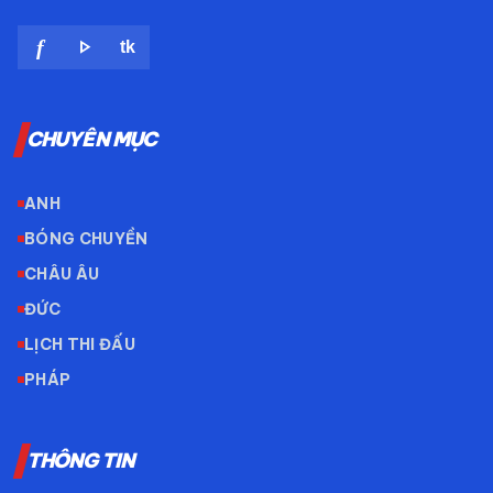
play_arrow
f
tk
CHUYÊN MỤC
ANH
BÓNG CHUYỀN
CHÂU ÂU
ĐỨC
LỊCH THI ĐẤU
PHÁP
THÔNG TIN