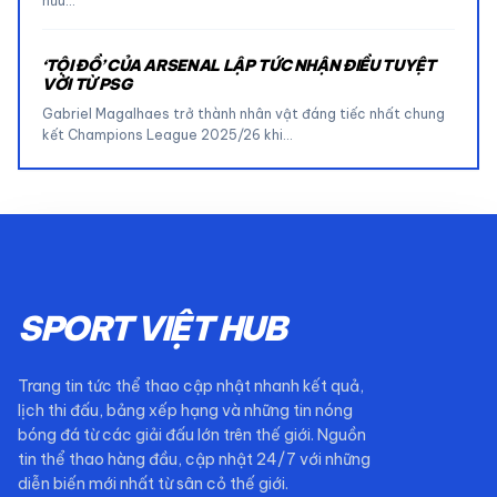
hữu…
‘TỘI ĐỒ’ CỦA ARSENAL LẬP TỨC NHẬN ĐIỀU TUYỆT
VỜI TỪ PSG
Gabriel Magalhaes trở thành nhân vật đáng tiếc nhất chung
kết Champions League 2025/26 khi…
SPORT VIỆT HUB
Trang tin tức thể thao cập nhật nhanh kết quả,
lịch thi đấu, bảng xếp hạng và những tin nóng
bóng đá từ các giải đấu lớn trên thế giới. Nguồn
tin thể thao hàng đầu, cập nhật 24/7 với những
diễn biến mới nhất từ sân cỏ thế giới.