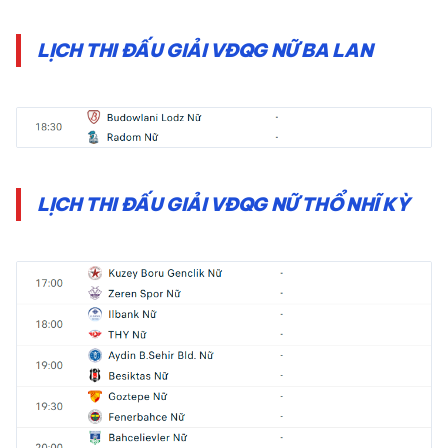
LỊCH THI ĐẤU GIẢI VĐQG NỮ BA LAN
LỊCH THI ĐẤU GIẢI VĐQG NỮ THỔ NHĨ KỲ