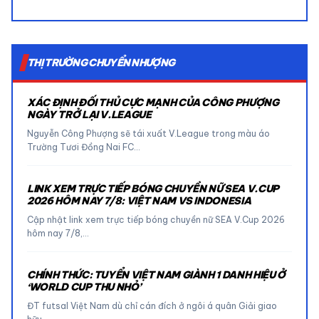
THỊ TRƯỜNG CHUYỂN NHƯỢNG
XÁC ĐỊNH ĐỐI THỦ CỰC MẠNH CỦA CÔNG PHƯỢNG
NGÀY TRỞ LẠI V.LEAGUE
Nguyễn Công Phượng sẽ tái xuất V.League trong màu áo
Trường Tươi Đồng Nai FC…
LINK XEM TRỰC TIẾP BÓNG CHUYỀN NỮ SEA V.CUP
2026 HÔM NAY 7/8: VIỆT NAM VS INDONESIA
Cập nhật link xem trực tiếp bóng chuyền nữ SEA V.Cup 2026
hôm nay 7/8,…
CHÍNH THỨC: TUYỂN VIỆT NAM GIÀNH 1 DANH HIỆU Ở
‘WORLD CUP THU NHỎ’
ĐT futsal Việt Nam dù chỉ cán đích ở ngôi á quân Giải giao