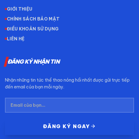
GIỚI THIỆU
CHÍNH SÁCH BẢO MẬT
ĐIỀU KHOẢN SỬ DỤNG
LIÊN HỆ
ĐĂNG KÝ NHẬN TIN
Nhận những tin tức thể thao nóng hổi nhất được gửi trực tiếp
đến email của bạn mỗi ngày.
arrow_forward
ĐĂNG KÝ NGAY