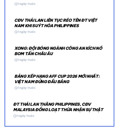
schedule
1 ngày trước
CĐV THÁI LAN LIÊN TỤC RÉO TÊN ĐT VIỆT
NAM KHI SUÝT HÒA PHILIPPINES
schedule
1 ngày trước
XONG: ĐỘI BÓNG NGÀNH CÔNG AN KÍCH NỔ
© 2026 TT24H
BOM TẤN CHÂU ÂU
schedule
1 ngày trước
BẢNG XẾP HẠNG AFF CUP 2026 MỚI NHẤT:
VIỆT NAM ĐỨNG ĐẦU BẢNG
schedule
1 ngày trước
ĐT THÁI LAN THẮNG PHILIPPINES, CĐV
MALAYSIA ĐỒNG LOẠT THỪA NHẬN SỰ THẬT
schedule
1 ngày trước