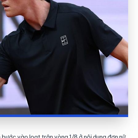
ẽ bước vào loạt trận vòng 1/8 ở nội dung đơn nữ,