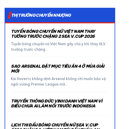
THỊ TRƯỜNG CHUYỂN NHƯỢNG
TUYỂN BÓNG CHUYỀN NỮ VIỆT NAM THAY
TƯỚNG TRƯỚC CHẶNG 2 SEA V.CUP 2026
Tuyển bóng chuyền nữ Việt Nam gây chú ý khi thay HLV
trưởng trước chặng…
SAO ARSENAL ĐẶT MỤC TIÊU ĂN 4 Ở MÙA GIẢI
MỚI
Kai Havertz khẳng định Arsenal không chỉ muốn bảo vệ
ngôi vương Premier League mà…
TRUYỀN THÔNG ĐỨC VINH DANH VIỆT NAM VÌ
ĐIỀU CHƯA AI LÀM NỔI TRƯỚC INDONESIA
LỊCH THI ĐẤU BÓNG CHUYỀN NỮ SEA V.CUP