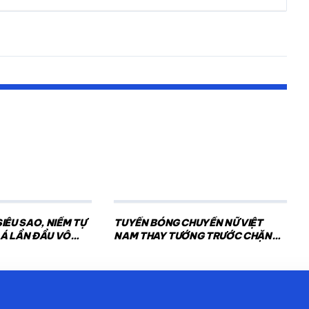
IÊU SAO, NIỀM TỰ
TUYỂN BÓNG CHUYỀN NỮ VIỆT
Á LẦN ĐẦU VÔ
NAM THAY TƯỚNG TRƯỚC CHẶNG 2
SEA V.CUP 2026