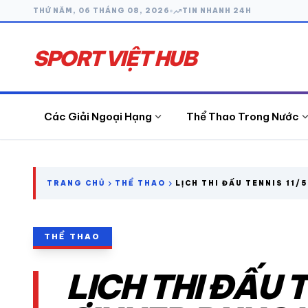
trending_up
THỨ NĂM, 06 THÁNG 08, 2026
TIN NHANH 24H
SPORT VIỆT HUB
expand_more
expand_
Các Giải Ngoại Hạng
Thể Thao Trong Nước
search
chevron_right
chevron_right
TRANG CHỦ
THỂ THAO
LỊCH THI ĐẤU TENNIS 11/5
ĐỤNG NHÀ VÔ ĐỊCH MAST
CÁC GIẢI NGOẠI HẠNG
THỂ THAO
THỂ THAO TRONG NƯỚC
LỊCH THI ĐẤU T
THỂ THAO