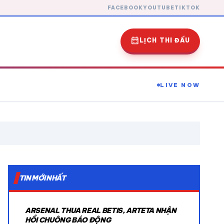
FACEBOOK
YOUTUBE
TIKTOK
calendar_month
LỊCH THI ĐẤU
LIVE NOW
expand_more
TIN MỚI NHẤT
expand_more
ARSENAL THUA REAL BETIS, ARTETA NHẬN
expand_more
HỒI CHUÔNG BÁO ĐỘNG