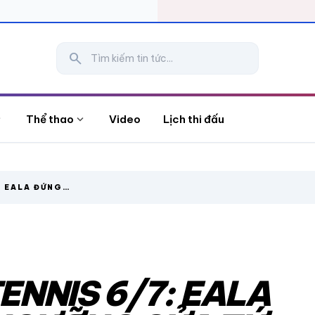
search
more
expand_more
Thể thao
Video
Lịch thi đấu
: EALA ĐỨNG
ẾT WIMBLEDON
TENNIS 6/7: EALA