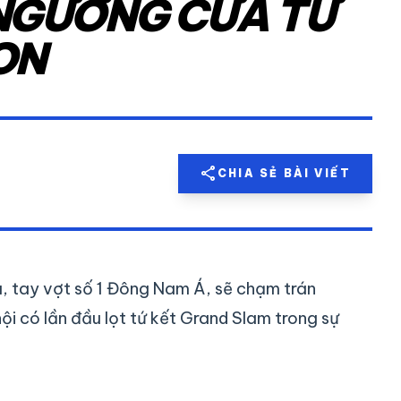
NGƯỠNG CỬA TỨ
ON
share
CHIA SẺ BÀI VIẾT
a, tay vợt số 1 Đông Nam Á, sẽ chạm trán
ội có lần đầu lọt tứ kết Grand Slam trong sự