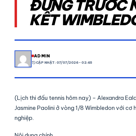
ĐỨNG TRƯỚC 
KẾT WIMBLED
VIDEO
LỊCH THI ĐẤU
share
mail
ADMIN
history
CẬP NHẬT: 07/07/2026 - 02:45
(Lịch thi đấu tennis hôm nay) – Alexandra Eal
Jasmine Paolini ở vòng 1/8 Wimbledon với cơ h
nghiệp.
Nội dung chính