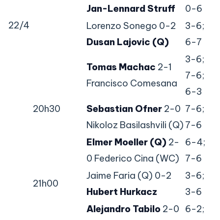
Jan-Lennard Struff
0-6
22/4
Lorenzo Sonego 0-2
3-6;
Dusan Lajovic (Q)
6-7
3-6;
Tomas Machac
2-1
7-6;
Francisco Comesana
6-3
20h30
Sebastian Ofner
2-0
7-6;
Nikoloz Basilashvili (Q)
7-6
Elmer Moeller (Q)
2-
6-4;
0 Federico Cina (WC)
7-6
Jaime Faria (Q) 0-2
3-6;
21h00
Hubert Hurkacz
3-6
Alejandro Tabilo
2-0
6-2;