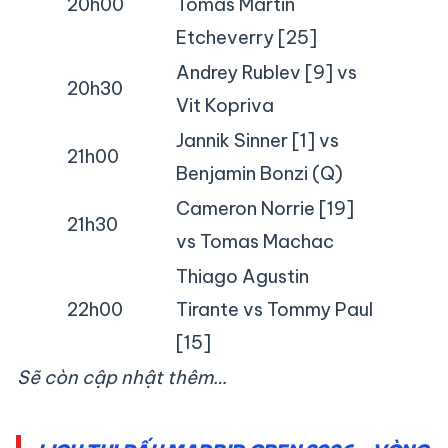
20h00
Tomas Martin
Etcheverry [25]
Andrey Rublev [9] vs
20h30
Vit Kopriva
Jannik Sinner [1] vs
21h00
Benjamin Bonzi (Q)
Cameron Norrie [19]
21h30
vs Tomas Machac
Thiago Agustin
22h00
Tirante vs Tommy Paul
[15]
Sẽ còn cập nhật thêm…