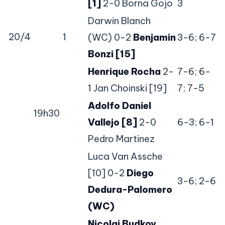
[1]
2-0 Borna Gojo
3
Darwin Blanch
20/4
1
(WC) 0-2
Benjamin
3-6; 6-7
Bonzi [15]
Henrique Rocha
2-
7-6; 6-
1 Jan Choinski [19]
7; 7-5
Adolfo Daniel
19h30
Vallejo [8]
2-0
6-3; 6-1
Pedro Martinez
Luca Van Assche
[10] 0-2
Diego
3-6; 2-6
Dedura-Palomero
(WC)
Nicolai Budkov