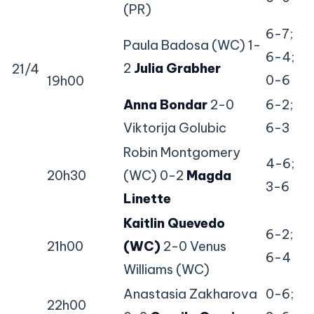
(PR)
6-7;
Paula Badosa (WC) 1-
6-4;
2
Julia Grabher
21/4
0-6
19h00
Anna Bondar
2-0
6-2;
Viktorija Golubic
6-3
Robin Montgomery
4-6;
20h30
(WC) 0-2
Magda
3-6
Linette
Kaitlin Quevedo
6-2;
21h00
(WC)
2-0 Venus
6-4
Williams (WC)
Anastasia Zakharova
0-6;
22h00