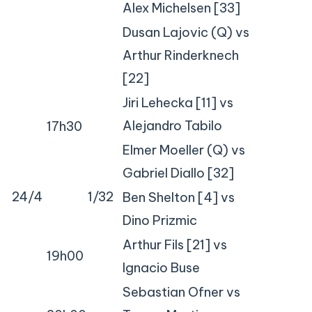
Alex Michelsen [33]
Dusan Lajovic (Q) vs
Arthur Rinderknech
[22]
Jiri Lehecka [11] vs
Alejandro Tabilo
17h30
Elmer Moeller (Q) vs
Gabriel Diallo [32]
24/4
1/32
Ben Shelton [4] vs
Dino Prizmic
Arthur Fils [21] vs
19h00
Ignacio Buse
Sebastian Ofner vs