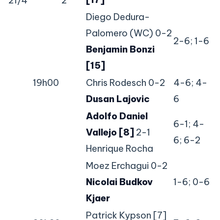
21/4
2
Diego Dedura-
Palomero (WC) 0-2
2-6; 1-6
Benjamin Bonzi
[15]
19h00
Chris Rodesch 0-2
4-6; 4-
Dusan Lajovic
6
Adolfo Daniel
6-1; 4-
Vallejo [8]
2-1
6; 6-2
Henrique Rocha
Moez Erchagui 0-2
Nicolai Budkov
1-6; 0-6
Kjaer
Patrick Kypson [7]