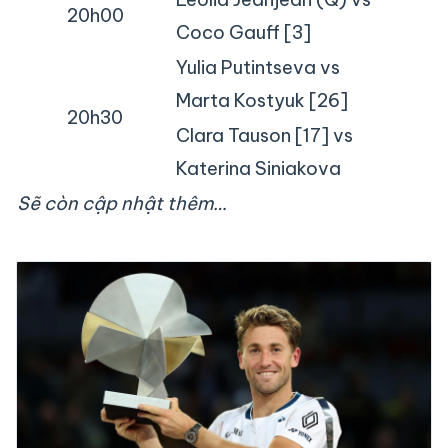
20h00
Coco Gauff [3]
Yulia Putintseva vs
Marta Kostyuk [26]
20h30
Clara Tauson [17] vs
Katerina Siniakova
Sẽ còn cập nhật thêm…