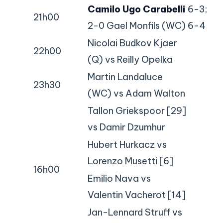
Camilo Ugo Carabelli
6-3;
21h00
2-0 Gael Monfils (WC)
6-4
Nicolai Budkov Kjaer
22h00
(Q) vs Reilly Opelka
Martin Landaluce
23h30
(WC) vs Adam Walton
Tallon Griekspoor [29]
vs Damir Dzumhur
Hubert Hurkacz vs
Lorenzo Musetti [6]
16h00
Emilio Nava vs
Valentin Vacherot [14]
Jan-Lennard Struff vs