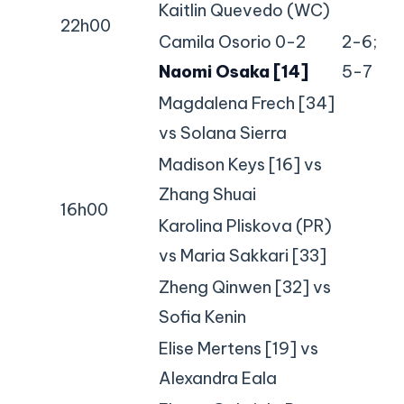
Kaitlin Quevedo (WC)
22h00
Camila Osorio 0-2
2-6;
Naomi Osaka [14]
5-7
Magdalena Frech [34]
vs Solana Sierra
Madison Keys [16] vs
Zhang Shuai
16h00
Karolina Pliskova (PR)
vs Maria Sakkari [33]
Zheng Qinwen [32] vs
Sofia Kenin
Elise Mertens [19] vs
Alexandra Eala