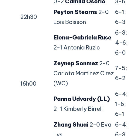
0-2
Camila Osorio
3-6
Peyton Stearns
2-0
6-1;
22h30
Lois Boisson
6-3
6-3;
Elena-Gabriela Ruse
4-6;
2-1 Antonia Ruzic
6-0
Zeynep Sonmez
2-0
7-5;
Carlota Martinez Cirez
6-2
(WC)
16h00
6-4;
Panna Udvardy (LL)
1-6;
2-1 Kimberly Birrell
6-1
Zhang Shuai
2-0 Eva
6-4;
Lys
6-3