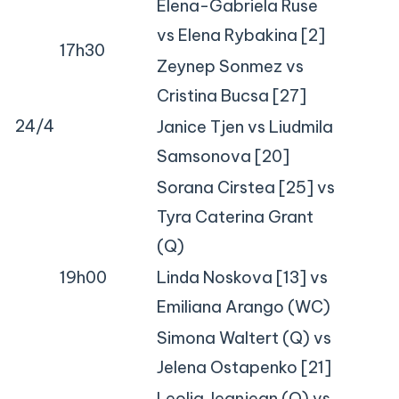
Elena-Gabriela Ruse
vs Elena Rybakina [2]
17h30
Zeynep Sonmez vs
Cristina Bucsa [27]
24/4
Janice Tjen vs Liudmila
Samsonova [20]
Sorana Cirstea [25] vs
Tyra Caterina Grant
(Q)
19h00
Linda Noskova [13] vs
Emiliana Arango (WC)
Simona Waltert (Q) vs
Jelena Ostapenko [21]
Leolia Jeanjean (Q) vs