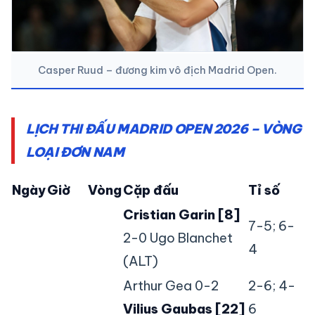
Casper Ruud – đương kim vô địch Madrid Open.
LỊCH THI ĐẤU MADRID OPEN 2026 – VÒNG
LOẠI ĐƠN NAM
Ngày
Giờ
Vòng
Cặp đấu
Tỉ số
Cristian Garin [8]
7-5; 6-
2-0 Ugo Blanchet
4
(ALT)
Arthur Gea 0-2
2-6; 4-
Vilius Gaubas [22]
6