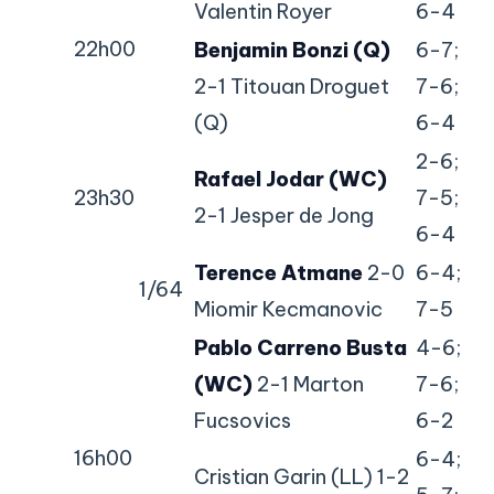
Valentin Royer
6-4
22h00
Benjamin Bonzi (Q)
6-7;
2-1 Titouan Droguet
7-6;
(Q)
6-4
2-6;
Rafael Jodar (WC)
23h30
7-5;
2-1 Jesper de Jong
6-4
Terence Atmane
2-0
6-4;
1/64
Miomir Kecmanovic
7-5
Pablo Carreno Busta
4-6;
(WC)
2-1 Marton
7-6;
Fucsovics
6-2
16h00
6-4;
Cristian Garin (LL) 1-2