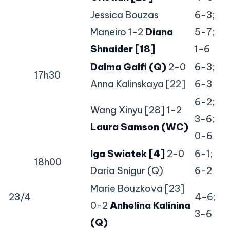
Jessica Bouzas
6-3;
Maneiro 1-2
Diana
5-7;
Shnaider [18]
1-6
Dalma Galfi (Q)
2-0
6-3;
17h30
Anna Kalinskaya [22]
6-3
6-2;
Wang Xinyu [28] 1-2
3-6;
Laura Samson (WC)
0-6
Iga Swiatek [4]
2-0
6-1;
18h00
Daria Snigur (Q)
6-2
Marie Bouzkova [23]
23/4
4-6;
0-2
Anhelina Kalinina
3-6
(Q)