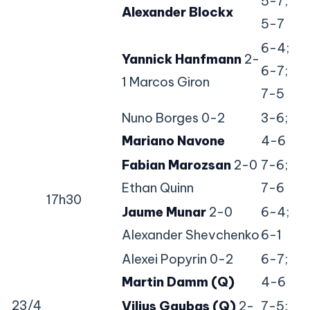
5-7;
Alexander Blockx
5-7
6-4;
Yannick Hanfmann
2-
6-7;
1 Marcos Giron
7-5
Nuno Borges 0-2
3-6;
Mariano Navone
4-6
Fabian Marozsan
2-0
7-6;
Ethan Quinn
7-6
17h30
Jaume Munar
2-0
6-4;
Alexander Shevchenko
6-1
Alexei Popyrin 0-2
6-7;
Martin Damm (Q)
4-6
23/4
Vilius Gaubas (Q)
2-
7-5;