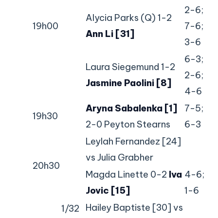
2-6;
Alycia Parks (Q) 1-2
19h00
7-6;
Ann Li [31]
3-6
6-3;
Laura Siegemund 1-2
2-6;
Jasmine Paolini [8]
4-6
Aryna Sabalenka [1]
7-5;
19h30
2-0 Peyton Stearns
6-3
Leylah Fernandez [24]
vs Julia Grabher
20h30
Magda Linette 0-2
Iva
4-6;
Jovic [15]
1-6
Hailey Baptiste [30] vs
1/32