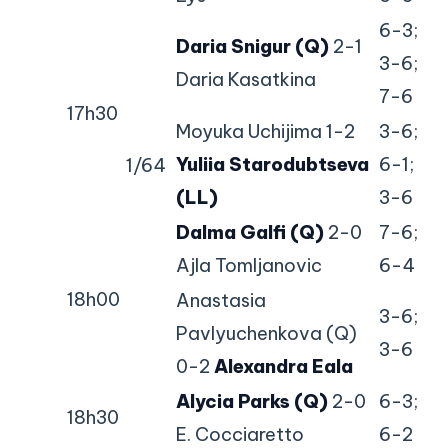
6-3;
Daria Snigur (Q)
2-1
3-6;
Daria Kasatkina
7-6
17h30
Moyuka Uchijima 1-2
3-6;
Yuliia Starodubtseva
6-1;
1/64
(LL)
3-6
Dalma Galfi (Q)
2-0
7-6;
Ajla Tomljanovic
6-4
18h00
Anastasia
3-6;
Pavlyuchenkova (Q)
3-6
0-2
Alexandra Eala
Alycia Parks (Q)
2-0
6-3;
18h30
E. Cocciaretto
6-2