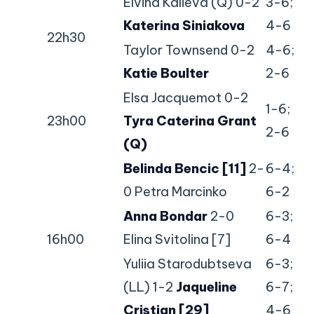
Elvina Kalieva (Q) 0-2
3-6;
Katerina Siniakova
4-6
22h30
Taylor Townsend 0-2
4-6;
Katie Boulter
2-6
Elsa Jacquemot 0-2
1-6;
23h00
Tyra Caterina Grant
2-6
(Q)
Belinda Bencic [11]
2-
6-4;
0 Petra Marcinko
6-2
Anna Bondar
2-0
6-3;
16h00
Elina Svitolina [7]
6-4
Yuliia Starodubtseva
6-3;
(LL) 1-2
Jaqueline
6-7;
Cristian [29]
4-6