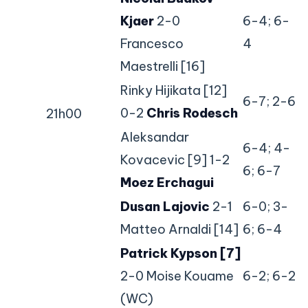
Kjaer
2-0
6-4; 6-
Francesco
4
Maestrelli [16]
Rinky Hijikata [12]
6-7; 2-6
0-2
Chris Rodesch
21h00
Aleksandar
6-4; 4-
Kovacevic [9] 1-2
6; 6-7
Moez Erchagui
Dusan Lajovic
2-1
6-0; 3-
Matteo Arnaldi [14]
6; 6-4
Patrick Kypson [7]
2-0 Moise Kouame
6-2; 6-2
(WC)