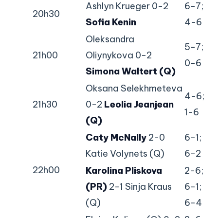
Ashlyn Krueger 0-2
6-7;
20h30
Sofia Kenin
4-6
Oleksandra
5-7;
21h00
Oliynykova 0-2
0-6
Simona Waltert (Q)
Oksana Selekhmeteva
4-6;
21h30
0-2
Leolia Jeanjean
1-6
(Q)
Caty McNally
2-0
6-1;
Katie Volynets (Q)
6-2
22h00
Karolina Pliskova
2-6;
(PR)
2-1 Sinja Kraus
6-1;
(Q)
6-4