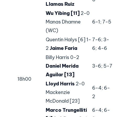
Llamas Ruiz
Wu Yibing [11]
2-0
Manas Dhamne
6-1; 7-5
(WC)
Quentin Halys [6] 1-
7-6; 3-
2
Jaime Faria
6; 4-6
Billy Harris 0-2
Daniel Merida
3-6; 5-7
Aguilar [13]
18h00
Lloyd Harris
2-0
6-4; 6-
Mackenzie
2
McDonald [23]
Marco Trungelliti
6-4; 6-