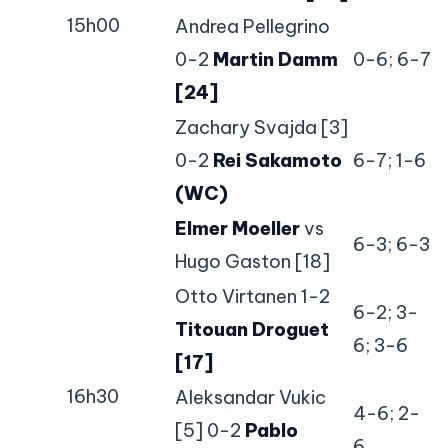
15h00
Andrea Pellegrino
0-2
Martin Damm
0-6; 6-7
[24]
Zachary Svajda [3]
0-2
Rei Sakamoto
6-7; 1-6
(WC)
Elmer Moeller
vs
6-3; 6-3
Hugo Gaston [18]
Otto Virtanen 1-2
6-2; 3-
Titouan Droguet
6; 3-6
[17]
16h30
Aleksandar Vukic
4-6; 2-
[5] 0-2
Pablo
6