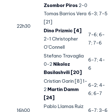
Zsombor Piros
2-0
Tomas Barrios Vera
6-3; 7-5
[21]
22h30
Dino Prizmic [4]
7-6; 6-
2-1 Christopher
7; 7-6
O’Connell
Stefano Travaglia
6-7; 4-
0-2
Nikoloz
6
Basilashvili [20]
Cristian Garin [8] 1-
6-2; 4-
2
Martin Damm
6; 6-7
[24]
Pablo Llamas Ruiz
16h00
6-7; 3-6