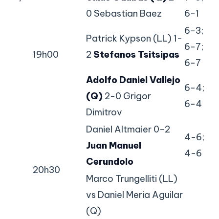
0 Sebastian Baez
6-1
6-3;
Patrick Kypson (LL) 1-
6-7;
19h00
2
Stefanos Tsitsipas
6-7
Adolfo Daniel Vallejo
6-4;
(Q)
2-0 Grigor
6-4
Dimitrov
Daniel Altmaier 0-2
4-6;
Juan Manuel
4-6
Cerundolo
20h30
Marco Trungelliti (LL)
vs Daniel Meria Aguilar
(Q)