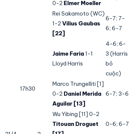
0-2
Elmer Moeller
Rei Sakamoto (WC)
6-7; 7-
1-2
Vilius Gaubas
6; 6-7
[22]
4-6; 6-
Jaime Faria
1-1
3 (Harris
Lloyd Harris
bỏ
cuộc)
Marco Trungelliti [1]
17h30
0-2
Daniel Merida
6-7; 3-6
Aguilar [13]
Wu Yibing [11] 0-2
Titouan Droguet
0-6; 6-7
[17]