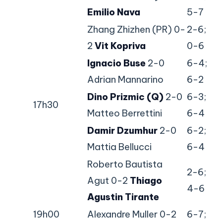
Emilio Nava
5-7
Zhang Zhizhen (PR) 0-
2-6;
2
Vit Kopriva
0-6
Ignacio Buse
2-0
6-4;
Adrian Mannarino
6-2
Dino Prizmic (Q)
2-0
6-3;
17h30
Matteo Berrettini
6-4
Damir Dzumhur
2-0
6-2;
Mattia Bellucci
6-4
Roberto Bautista
2-6;
Agut 0-2
Thiago
4-6
Agustin Tirante
19h00
Alexandre Muller 0-2
6-7;