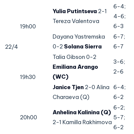
6-4;
Yulia Putintseva
2-1
4-6;
Tereza Valentova
6-3
19h00
Dayana Yastremska
6-7;
0-2
Solana Sierra
6-7
22/4
Talia Gibson 0-2
3-6;
Emiliana Arango
2-6
(WC)
19h30
Janice Tjen
2-0 Alina
6-4;
Charaeva (Q)
6-2
6-2;
Anhelina Kalinina (Q)
20h00
5-7;
2-1 Kamilla Rakhimova
6-2