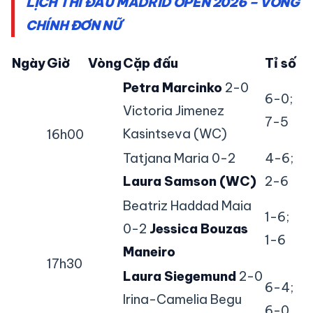
LỊCH THI ĐẤU MADRID OPEN 2026 – VÒNG
CHÍNH ĐƠN NỮ
Ngày
Giờ
Vòng
Cặp đấu
Tỉ số
Petra Marcinko
2-0
6-0;
Victoria Jimenez
7-5
Kasintseva (WC)
16h00
Tatjana Maria 0-2
4-6;
Laura Samson (WC)
2-6
Beatriz Haddad Maia
1-6;
0-2
Jessica Bouzas
1-6
Maneiro
17h30
Laura Siegemund
2-0
6-4;
Irina-Camelia Begu
6-0