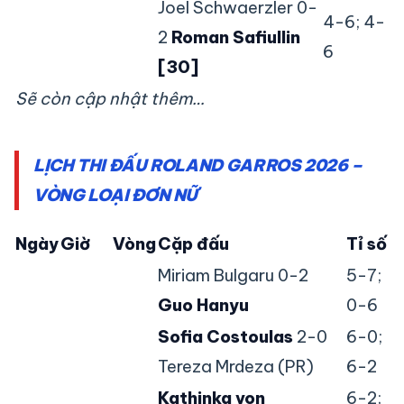
Joel Schwaerzler 0-
4-6; 4-
2
Roman Safiullin
6
[30]
Sẽ còn cập nhật thêm…
LỊCH THI ĐẤU ROLAND GARROS 2026 –
VÒNG LOẠI ĐƠN NỮ
Ngày
Giờ
Vòng
Cặp đấu
Tỉ số
Miriam Bulgaru 0-2
5-7;
Guo Hanyu
0-6
Sofia Costoulas
2-0
6-0;
Tereza Mrdeza (PR)
6-2
Kathinka von
6-2;