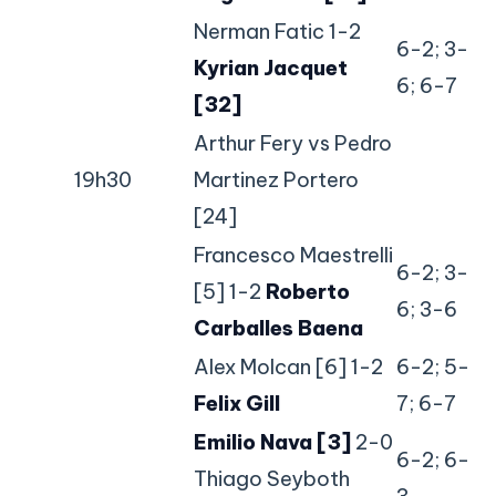
Nerman Fatic 1-2
6-2; 3-
Kyrian Jacquet
6; 6-7
[32]
Arthur Fery vs Pedro
19h30
Martinez Portero
[24]
Francesco Maestrelli
6-2; 3-
[5] 1-2
Roberto
6; 3-6
Carballes Baena
Alex Molcan [6] 1-2
6-2; 5-
Felix Gill
7; 6-7
Emilio Nava [3]
2-0
6-2; 6-
Thiago Seyboth