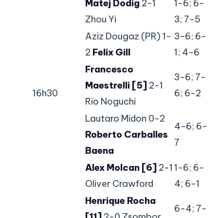
Matej Dodig
2-1
1-6; 6-
Zhou Yi
3; 7-5
Aziz Dougaz (PR) 1-
3-6; 6-
2
Felix Gill
1; 4-6
Francesco
3-6; 7-
Maestrelli [5]
2-1
16h30
6; 6-2
Rio Noguchi
Lautaro Midon 0-2
4-6; 6-
Roberto Carballes
7
Baena
Alex Molcan [6]
2-1
1-6; 6-
Oliver Crawford
4; 6-1
Henrique Rocha
6-4; 7-
[11]
2-0 Zsombor