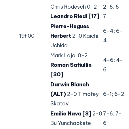
Chris Rodesch 0-2
2-6; 6-
Leandro Riedi [17]
7
Pierre-Hugues
6-4; 6-
19h00
Herbert
2-0 Kaichi
4
Uchida
Mark Lajal 0-2
4-6; 4-
Roman Safiullin
6
[30]
Darwin Blanch
(ALT)
2-0 Timofey
6-1; 6-2
Skatov
Emilio Nava [3]
2-0
7-6; 7-
Bu Yunchaokete
6