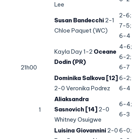
Lee
2-6;
Susan Bandecchi
2-1
7-5;
Chloe Paquet (WC)
6-4
4-6;
Kayla Day 1-2
Oceane
6-2;
Dodin (PR)
6-7
21h00
Dominika Salkova [12]
6-2;
2-0 Veronika Podrez
6-4
Aliaksandra
6-4;
Sasnovich [14]
2-0
1
6-3
Whitney Osuigwe
Luisina Giovannini
2-0
6-0;