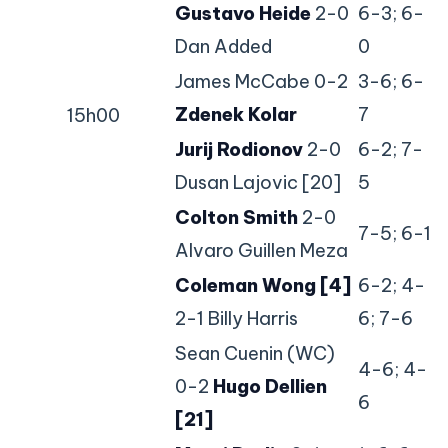
Gustavo Heide
2-0
6-3; 6-
Dan Added
0
James McCabe 0-2
3-6; 6-
Zdenek Kolar
7
15h00
Jurij Rodionov
2-0
6-2; 7-
Dusan Lajovic [20]
5
Colton Smith
2-0
7-5; 6-1
Alvaro Guillen Meza
Coleman Wong [4]
6-2; 4-
2-1 Billy Harris
6; 7-6
Sean Cuenin (WC)
4-6; 4-
0-2
Hugo Dellien
6
[21]