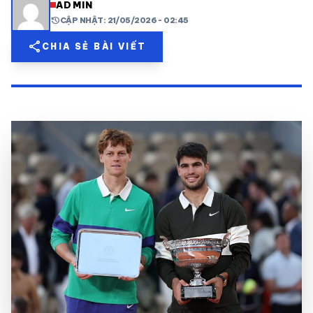
ADMIN
history
CẬP NHẬT: 21/05/2026 - 02:45
share
mail
© 2026 TT24H
share
CHIA SẺ BÀI VIẾT