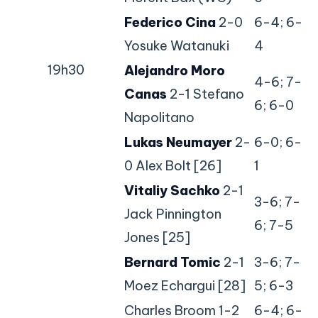
Federico Cina
2-0
6-4; 6-
Yosuke Watanuki
4
19h30
Alejandro Moro
4-6; 7-
Canas
2-1 Stefano
6; 6-0
Napolitano
Lukas Neumayer
2-
6-0; 6-
0 Alex Bolt [26]
1
Vitaliy Sachko
2-1
3-6; 7-
Jack Pinnington
6; 7-5
Jones [25]
Bernard Tomic
2-1
3-6; 7-
Moez Echargui [28]
5; 6-3
Charles Broom 1-2
6-4; 6-