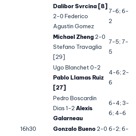
Dalibor Svrcina [8]
7-6; 6-
2-0 Federico
2
Agustin Gomez
Michael Zheng
2-0
7-5; 7-
Stefano Travaglia
5
[29]
Ugo Blanchet 0-2
4-6; 2-
Pablo Llamas Ruiz
6
[27]
Pedro Boscardin
6-4; 3-
Dias 1-2
Alexis
6; 4-6
Galarneau
16h30
Gonzalo Bueno
2-0
6-2; 6-