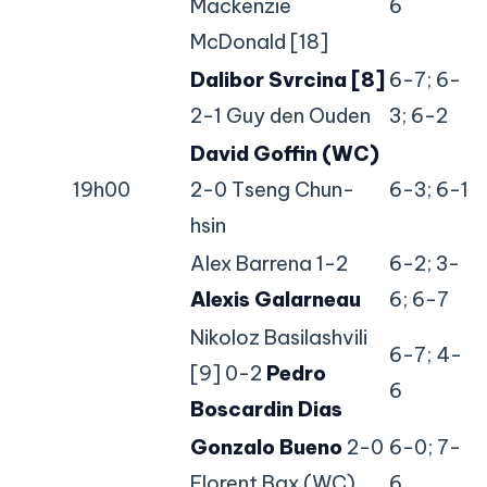
Mackenzie
6
McDonald [18]
Dalibor Svrcina [8]
6-7; 6-
2-1 Guy den Ouden
3; 6-2
David Goffin (WC)
19h00
2-0 Tseng Chun-
6-3; 6-1
hsin
Alex Barrena 1-2
6-2; 3-
Alexis Galarneau
6; 6-7
Nikoloz Basilashvili
6-7; 4-
[9] 0-2
Pedro
6
Boscardin Dias
Gonzalo Bueno
2-0
6-0; 7-
Florent Bax (WC)
6