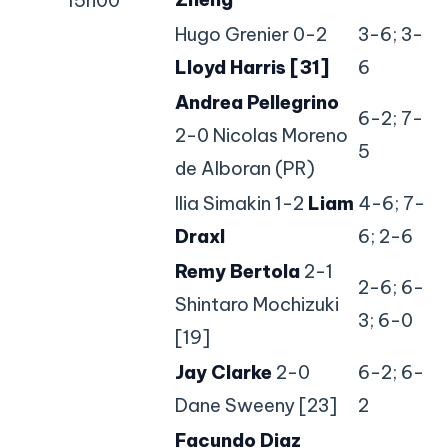
15h00
Hugo Grenier 0-2
3-6; 3-
Lloyd Harris [31]
6
Andrea Pellegrino
6-2; 7-
2-0 Nicolas Moreno
5
de Alboran (PR)
Ilia Simakin 1-2
Liam
4-6; 7-
Draxl
6; 2-6
Remy Bertola
2-1
2-6; 6-
Shintaro Mochizuki
3; 6-0
[19]
Jay Clarke
2-0
6-2; 6-
Dane Sweeny [23]
2
Facundo Diaz