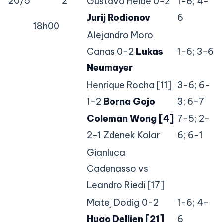
20/5
2
Gustavo Heide 0-2
1-6; 4-
Jurij Rodionov
6
18h00
Alejandro Moro
Canas 0-2
Lukas
1-6; 3-6
Neumayer
Henrique Rocha [11]
3-6; 6-
1-2
Borna Gojo
3; 6-7
Coleman Wong [4]
7-5; 2-
2-1 Zdenek Kolar
6; 6-1
Gianluca
Cadenasso vs
Leandro Riedi [17]
Matej Dodig 0-2
1-6; 4-
Hugo Dellien [21]
6