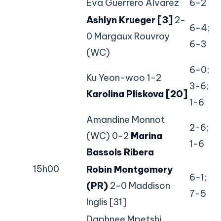
Eva Guerrero Alvarez
6-2
Ashlyn Krueger [3]
2-
6-4;
0 Margaux Rouvroy
6-3
(WC)
6-0;
Ku Yeon-woo 1-2
3-6;
Karolina Pliskova [20]
1-6
Amandine Monnot
2-6;
(WC) 0-2
Marina
1-6
Bassols Ribera
15h00
Robin Montgomery
6-1;
(PR)
2-0 Maddison
7-5
Inglis [31]
Daphnee Mpetshi