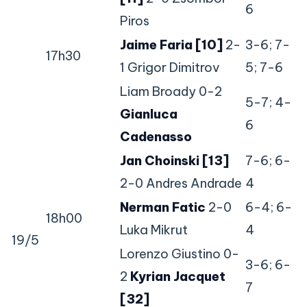
6
Piros
Jaime Faria [10]
2-
3-6; 7-
17h30
1 Grigor Dimitrov
5; 7-6
Liam Broady 0-2
5-7; 4-
Gianluca
6
Cadenasso
Jan Choinski [13]
7-6; 6-
2-0 Andres Andrade
4
Nerman Fatic
2-0
6-4; 6-
18h00
Luka Mikrut
4
19/5
Lorenzo Giustino 0-
3-6; 6-
2
Kyrian Jacquet
7
[32]