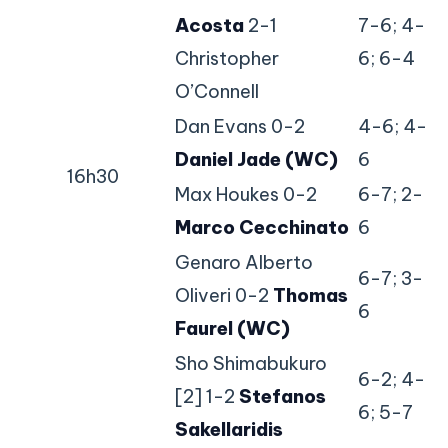
Acosta
2-1
7-6; 4-
Christopher
6; 6-4
O’Connell
Dan Evans 0-2
4-6; 4-
Daniel Jade (WC)
6
16h30
Max Houkes 0-2
6-7; 2-
Marco Cecchinato
6
Genaro Alberto
6-7; 3-
Oliveri 0-2
Thomas
6
Faurel (WC)
Sho Shimabukuro
6-2; 4-
[2] 1-2
Stefanos
6; 5-7
Sakellaridis