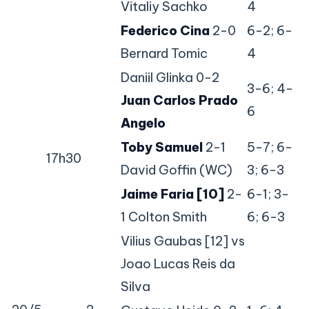
Vitaliy Sachko
4
Federico Cina
2-0
6-2; 6-
Bernard Tomic
4
Daniil Glinka 0-2
3-6; 4-
Juan Carlos Prado
6
Angelo
Toby Samuel
2-1
5-7; 6-
17h30
David Goffin (WC)
3; 6-3
Jaime Faria [10]
2-
6-1; 3-
1 Colton Smith
6; 6-3
Vilius Gaubas [12] vs
Joao Lucas Reis da
Silva