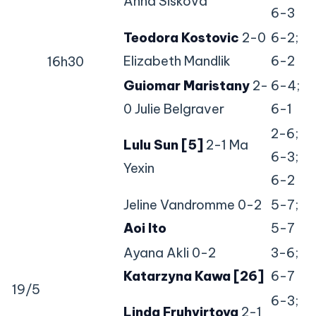
Anna Siskova
6-3
Teodora Kostovic
2-0
6-2;
Elizabeth Mandlik
6-2
16h30
Guiomar Maristany
2-
6-4;
0 Julie Belgraver
6-1
2-6;
Lulu Sun [5]
2-1 Ma
6-3;
Yexin
6-2
Jeline Vandromme 0-2
5-7;
Aoi Ito
5-7
Ayana Akli 0-2
3-6;
Katarzyna Kawa [26]
6-7
19/5
6-3;
Linda Fruhvirtova
2-1