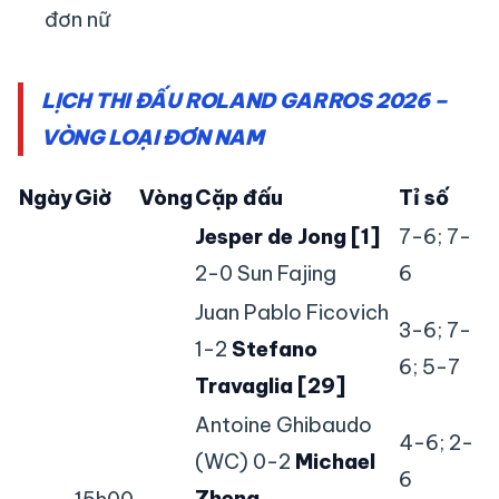
đơn nữ
LỊCH THI ĐẤU ROLAND GARROS 2026 –
VÒNG LOẠI ĐƠN NAM
Ngày
Giờ
Vòng
Cặp đấu
Tỉ số
Jesper de Jong [1]
7-6; 7-
2-0 Sun Fajing
6
Juan Pablo Ficovich
3-6; 7-
1-2
Stefano
6; 5-7
Travaglia [29]
Antoine Ghibaudo
4-6; 2-
(WC) 0-2
Michael
6
Zheng