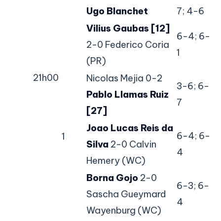
Ugo Blanchet
7; 4-6
Vilius Gaubas [12]
6-4; 6-
2-0 Federico Coria
1
(PR)
21h00
Nicolas Mejia 0-2
3-6; 6-
Pablo Llamas Ruiz
7
[27]
Joao Lucas Reis da
6-4; 6-
1
Silva
2-0 Calvin
4
Hemery (WC)
Borna Gojo
2-0
6-3; 6-
Sascha Gueymard
4
Wayenburg (WC)