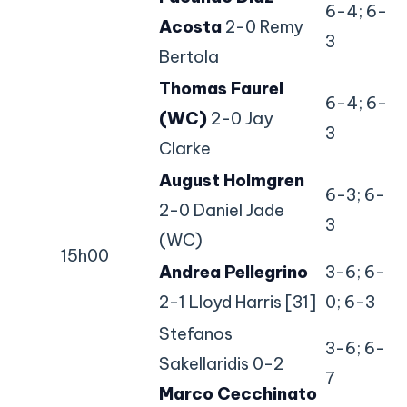
6-4; 6-
Acosta
2-0 Remy
3
Bertola
Thomas Faurel
6-4; 6-
(WC)
2-0 Jay
3
Clarke
August Holmgren
6-3; 6-
2-0 Daniel Jade
3
(WC)
15h00
Andrea Pellegrino
3-6; 6-
2-1 Lloyd Harris [31]
0; 6-3
Stefanos
3-6; 6-
Sakellaridis 0-2
7
Marco Cecchinato