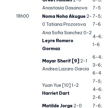
Anastasia Gasanova
7-5
18h00
Noma Noha Akugue
2-
7-5;
0 Tatiana Prozorova
7-6
Ana Sofia Sanchez 0-2
4-6;
Leyre Romero
1-6
Gormaz
6-4;
Mayar Sherif [9]
2-1
3-6;
Andrea Lazaro Garcia
6-4
7-5;
Yuan Yue [10] 1-2
4-6;
Harriet Dart
2-6
Matilde Jorge
2-0
7-6;