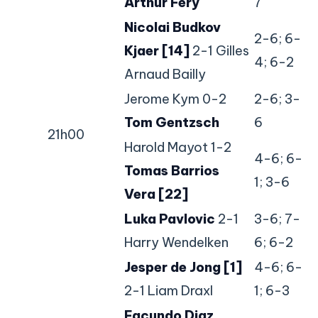
Arthur Fery
7
Nicolai Budkov
2-6; 6-
Kjaer [14]
2-1 Gilles
4; 6-2
Arnaud Bailly
Jerome Kym 0-2
2-6; 3-
Tom Gentzsch
6
21h00
Harold Mayot 1-2
4-6; 6-
Tomas Barrios
1; 3-6
Vera [22]
Luka Pavlovic
2-1
3-6; 7-
Harry Wendelken
6; 6-2
Jesper de Jong [1]
4-6; 6-
2-1 Liam Draxl
1; 6-3
Facundo Diaz