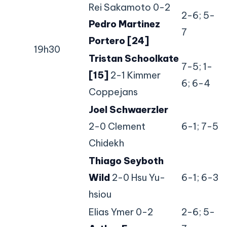
Rei Sakamoto 0-2
2-6; 5-
Pedro Martinez
7
Portero [24]
19h30
Tristan Schoolkate
7-5; 1-
[15]
2-1 Kimmer
6; 6-4
Coppejans
Joel Schwaerzler
2-0 Clement
6-1; 7-5
Chidekh
Thiago Seyboth
Wild
2-0 Hsu Yu-
6-1; 6-3
hsiou
Elias Ymer 0-2
2-6; 5-