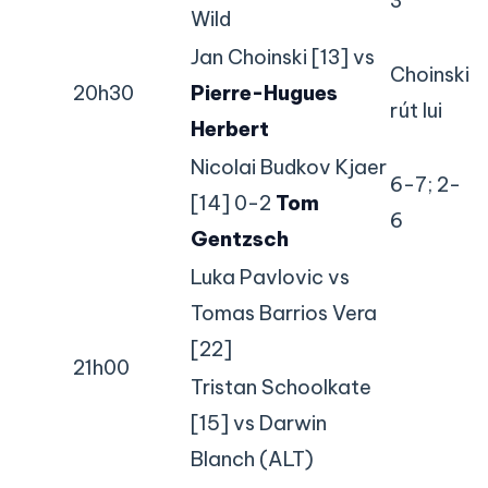
3
Wild
Jan Choinski [13] vs
Choinski
20h30
Pierre-Hugues
rút lui
Herbert
Nicolai Budkov Kjaer
6-7; 2-
[14] 0-2
Tom
6
Gentzsch
Luka Pavlovic vs
Tomas Barrios Vera
[22]
21h00
Tristan Schoolkate
[15] vs Darwin
Blanch (ALT)