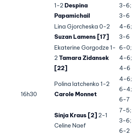
1-2
Despina
3-6;
Papamichail
3-6
Lina Gjorcheska 0-2
4-6;
Suzan Lamens [17]
3-6
Ekaterine Gorgodze 1-
6-0;
2
Tamara Zidansek
4-6;
[22]
4-6
4-6;
Polina Iatchenko 1-2
6-4;
16h30
Carole Monnet
6-7
7-5;
Sinja Kraus [2]
2-1
3-6;
Celine Naef
6-2