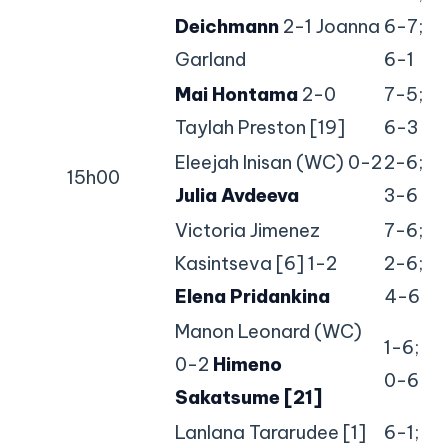
Deichmann
2-1 Joanna
6-7;
Garland
6-1
Mai Hontama
2-0
7-5;
Taylah Preston [19]
6-3
Eleejah Inisan (WC) 0-2
2-6;
15h00
Julia Avdeeva
3-6
Victoria Jimenez
7-6;
Kasintseva [6] 1-2
2-6;
Elena Pridankina
4-6
Manon Leonard (WC)
1-6;
0-2
Himeno
0-6
Sakatsume [21]
Lanlana Tararudee [1]
6-1;