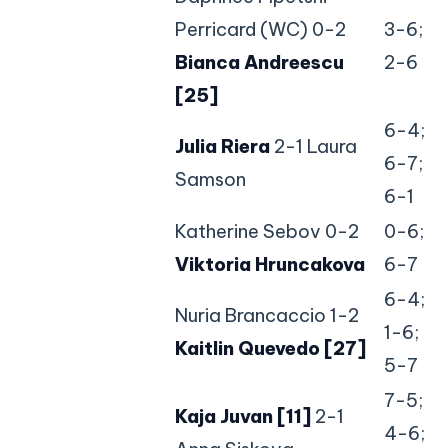
Perricard (WC) 0-2
3-6;
Bianca Andreescu
2-6
[25]
6-4;
Julia Riera
2-1 Laura
6-7;
Samson
6-1
Katherine Sebov 0-2
0-6;
Viktoria Hruncakova
6-7
6-4;
Nuria Brancaccio 1-2
1-6;
Kaitlin Quevedo [27]
5-7
7-5;
Kaja Juvan [11]
2-1
4-6;