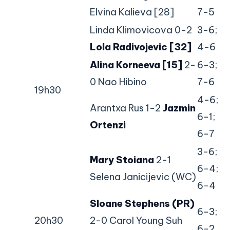
Elvina Kalieva [28]
7-5
Linda Klimovicova 0-2
3-6;
Lola Radivojevic [32]
4-6
Alina Korneeva [15]
2-
6-3;
0 Nao Hibino
7-6
19h30
4-6;
Arantxa Rus 1-2
Jazmin
6-1;
Ortenzi
6-7
3-6;
Mary Stoiana
2-1
6-4;
Selena Janicijevic (WC)
6-4
Sloane Stephens (PR)
6-3;
20h30
2-0 Carol Young Suh
6-2