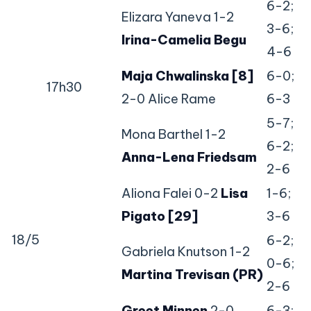
6-2;
Elizara Yaneva 1-2
3-6;
Irina-Camelia Begu
4-6
Maja Chwalinska [8]
6-0;
17h30
2-0 Alice Rame
6-3
5-7;
Mona Barthel 1-2
6-2;
Anna-Lena Friedsam
2-6
Aliona Falei 0-2
Lisa
1-6;
Pigato [29]
3-6
18/5
6-2;
Gabriela Knutson 1-2
0-6;
Martina Trevisan (PR)
2-6
Greet Minnen
2-0
6-3;