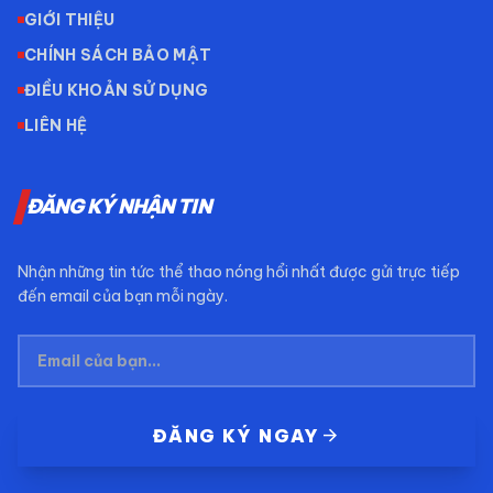
GIỚI THIỆU
CHÍNH SÁCH BẢO MẬT
ĐIỀU KHOẢN SỬ DỤNG
LIÊN HỆ
ĐĂNG KÝ NHẬN TIN
Nhận những tin tức thể thao nóng hổi nhất được gửi trực tiếp
đến email của bạn mỗi ngày.
arrow_forward
ĐĂNG KÝ NGAY