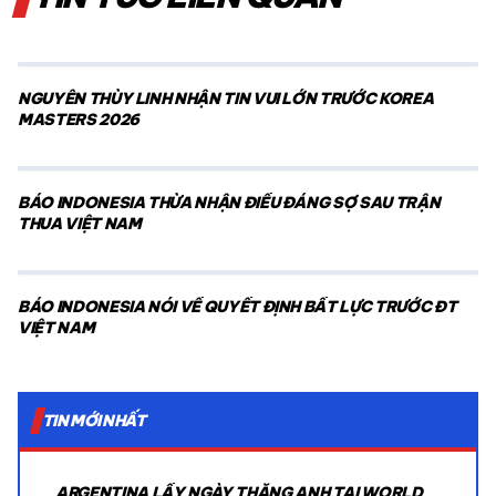
NGUYỄN THÙY LINH NHẬN TIN VUI LỚN TRƯỚC KOREA
MASTERS 2026
BÁO INDONESIA THỪA NHẬN ĐIỀU ĐÁNG SỢ SAU TRẬN
THUA VIỆT NAM
BÁO INDONESIA NÓI VỀ QUYẾT ĐỊNH BẤT LỰC TRƯỚC ĐT
VIỆT NAM
TIN MỚI NHẤT
ARGENTINA LẤY NGÀY THẮNG ANH TẠI WORLD