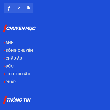
play_arrow
f
tk
CHUYÊN MỤC
ANH
BÓNG CHUYỀN
CHÂU ÂU
ĐỨC
LỊCH THI ĐẤU
PHÁP
THÔNG TIN