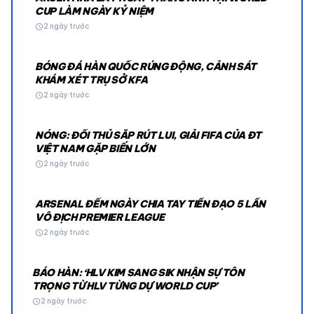
CUP LÀM NGÀY KỶ NIỆM
schedule
2 ngày trước
BÓNG ĐÁ HÀN QUỐC RÚNG ĐỘNG, CẢNH SÁT
KHÁM XÉT TRỤ SỞ KFA
schedule
2 ngày trước
NÓNG: ĐỐI THỦ SẮP RÚT LUI, GIẢI FIFA CỦA ĐT
VIỆT NAM GẶP BIẾN LỚN
schedule
2 ngày trước
ARSENAL ĐẾM NGÀY CHIA TAY TIỀN ĐẠO 5 LẦN
VÔ ĐỊCH PREMIER LEAGUE
schedule
2 ngày trước
BÁO HÀN: ‘HLV KIM SANG SIK NHẬN SỰ TÔN
TRỌNG TỪ HLV TỪNG DỰ WORLD CUP’
schedule
2 ngày trước