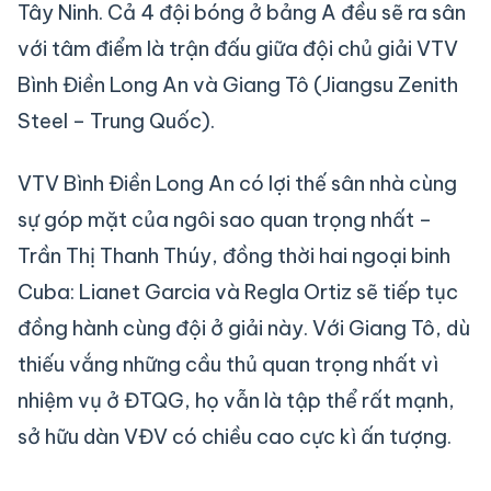
Tây Ninh. Cả 4 đội bóng ở bảng A đều sẽ ra sân
với tâm điểm là trận đấu giữa đội chủ giải VTV
Bình Điền Long An và Giang Tô (Jiangsu Zenith
Steel – Trung Quốc).
VTV Bình Điền Long An có lợi thế sân nhà cùng
sự góp mặt của ngôi sao quan trọng nhất –
Trần Thị Thanh Thúy, đồng thời hai ngoại binh
Cuba: Lianet Garcia và Regla Ortiz sẽ tiếp tục
đồng hành cùng đội ở giải này. Với Giang Tô, dù
thiếu vắng những cầu thủ quan trọng nhất vì
nhiệm vụ ở ĐTQG, họ vẫn là tập thể rất mạnh,
sở hữu dàn VĐV có chiều cao cực kì ấn tượng.