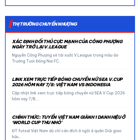
THỊ TRƯỜNG CHUYỂN NHƯỢNG
XÁC ĐỊNH ĐỐI THỦ CỰC MẠNH CỦA CÔNG PHƯỢNG
NGÀY TRỞ LẠI V.LEAGUE
Nguyễn Công Phượng sẽ tái xuất V.League trong màu áo
Trường Tươi Đồng Nai FC…
LINK XEM TRỰC TIẾP BÓNG CHUYỀN NỮ SEA V.CUP
2026 HÔM NAY 7/8: VIỆT NAM VS INDONESIA
Cập nhật link xem trực tiếp bóng chuyền nữ SEA V.Cup 2026
hôm nay 7/8,…
CHÍNH THỨC: TUYỂN VIỆT NAM GIÀNH 1 DANH HIỆU Ở
‘WORLD CUP THU NHỎ’
ĐT futsal Việt Nam dù chỉ cán đích ở ngôi á quân Giải giao
hữu…