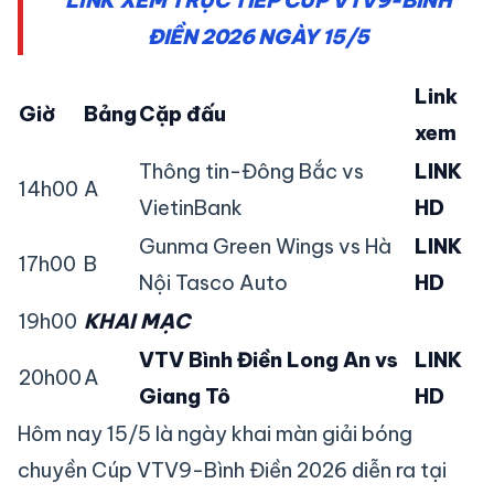
LINK XEM TRỰC TIẾP CÚP VTV9-BÌNH
ĐIỀN 2026 NGÀY 15/5
Link
Giờ
Bảng
Cặp đấu
xem
Thông tin-Đông Bắc vs
LINK
14h00
A
VietinBank
HD
Gunma Green Wings vs Hà
LINK
17h00
B
Nội Tasco Auto
HD
19h00
KHAI MẠC
VTV Bình Điền Long An vs
LINK
20h00
A
Giang Tô
HD
Hôm nay 15/5 là ngày khai màn giải bóng
chuyền Cúp VTV9-Bình Điền 2026 diễn ra tại