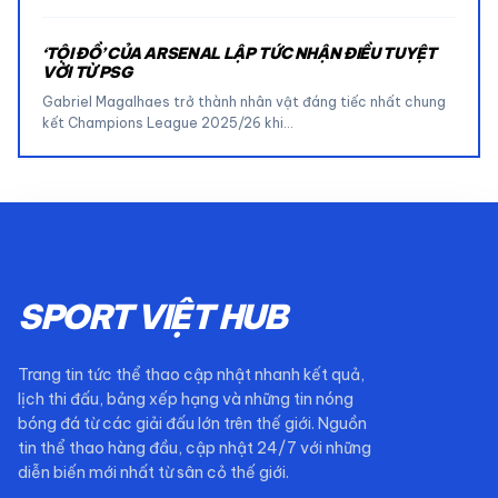
‘TỘI ĐỒ’ CỦA ARSENAL LẬP TỨC NHẬN ĐIỀU TUYỆT
VỜI TỪ PSG
Gabriel Magalhaes trở thành nhân vật đáng tiếc nhất chung
kết Champions League 2025/26 khi…
SPORT VIỆT HUB
Trang tin tức thể thao cập nhật nhanh kết quả,
lịch thi đấu, bảng xếp hạng và những tin nóng
bóng đá từ các giải đấu lớn trên thế giới. Nguồn
tin thể thao hàng đầu, cập nhật 24/7 với những
diễn biến mới nhất từ sân cỏ thế giới.