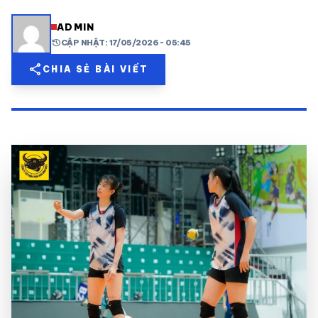
share
mail
© 2026 TT24H
ADMIN
history
CẬP NHẬT: 17/05/2026 - 05:45
share
CHIA SẺ BÀI VIẾT