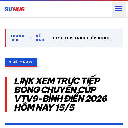
menu
SV
HUB
search
TRANG
THỂ
chevron_right
chevron_right
LINK XEM TRỰC TIẾP BÓNG
CHỦ
THAO
CHUYỀN CÚP VTV9-BÌNH ĐIỀN
2026 HÔM NAY 15/5
expand_more
CÁC GIẢI NGOẠI HẠNG
THỂ THAO
expand_more
THỂ THAO TRONG NƯỚC
LINK XEM TRỰC TIẾP
expand_more
THỂ THAO
BÓNG CHUYỀN CÚP
VTV9-BÌNH ĐIỀN 2026
VIDEO
HÔM NAY 15/5
LỊCH THI ĐẤU