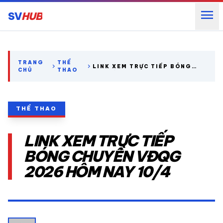
menu
SV
HUB
search
TRANG
THỂ
chevron_right
chevron_right
LINK XEM TRỰC TIẾP BÓNG
CHỦ
THAO
CHUYỀN VĐQG 2026 HÔM NAY
10/4
expand_more
CÁC GIẢI NGOẠI HẠNG
THỂ THAO
expand_more
THỂ THAO TRONG NƯỚC
LINK XEM TRỰC TIẾP
expand_more
THỂ THAO
BÓNG CHUYỀN VĐQG
2026 HÔM NAY 10/4
VIDEO
LỊCH THI ĐẤU