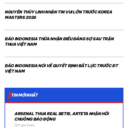
NGUYỄN THÙY LINH NHẬN TIN VUI LỚN TRƯỚC KOREA
MASTERS 2026
BÁO INDONESIA THỪA NHẬN ĐIỀU ĐÁNG SỢ SAU TRẬN
THUA VIỆT NAM
BÁO INDONESIA NÓI VỀ QUYẾT ĐỊNH BẤT LỰC TRƯỚC ĐT
VIỆT NAM
TIN MỚI NHẤT
ARSENAL THUA REAL BETIS, ARTETA NHẬN HỒI
CHUÔNG BÁO ĐỘNG
schedule
17 giờ trước