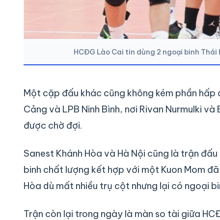
HCĐG Lào Cai tin dùng 2 ngoại binh Thái 
Một cặp đấu khác cũng không kém phần hấp d
Cảng và LPB Ninh Bình, nơi Rivan Nurmulki và 
được chờ đợi.
Sanest Khánh Hòa và Hà Nội cũng là trận đấu 
binh chất lượng kết hợp với một Kuon Mom đã
Hòa dù mất nhiều trụ cột nhưng lại có ngoại b
Trận còn lại trong ngày là màn so tài giữa H