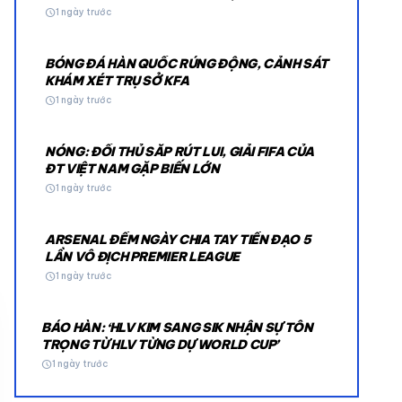
schedule
1 ngày trước
BÓNG ĐÁ HÀN QUỐC RÚNG ĐỘNG, CẢNH SÁT
KHÁM XÉT TRỤ SỞ KFA
schedule
1 ngày trước
NÓNG: ĐỐI THỦ SẮP RÚT LUI, GIẢI FIFA CỦA
© 2026 TT24H
ĐT VIỆT NAM GẶP BIẾN LỚN
schedule
1 ngày trước
ARSENAL ĐẾM NGÀY CHIA TAY TIỀN ĐẠO 5
LẦN VÔ ĐỊCH PREMIER LEAGUE
schedule
1 ngày trước
BÁO HÀN: ‘HLV KIM SANG SIK NHẬN SỰ TÔN
TRỌNG TỪ HLV TỪNG DỰ WORLD CUP’
schedule
1 ngày trước