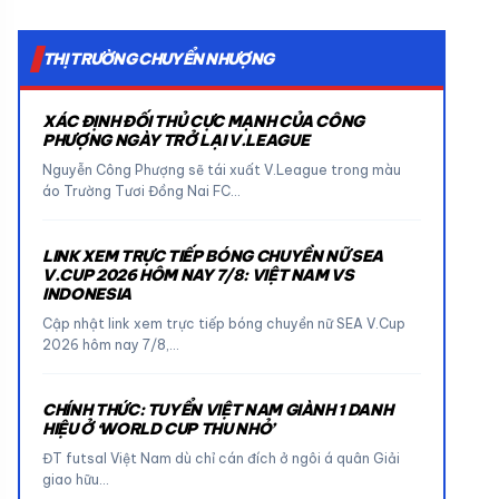
THỊ TRƯỜNG CHUYỂN NHƯỢNG
XÁC ĐỊNH ĐỐI THỦ CỰC MẠNH CỦA CÔNG
PHƯỢNG NGÀY TRỞ LẠI V.LEAGUE
Nguyễn Công Phượng sẽ tái xuất V.League trong màu
áo Trường Tươi Đồng Nai FC…
LINK XEM TRỰC TIẾP BÓNG CHUYỀN NỮ SEA
V.CUP 2026 HÔM NAY 7/8: VIỆT NAM VS
INDONESIA
Cập nhật link xem trực tiếp bóng chuyền nữ SEA V.Cup
2026 hôm nay 7/8,…
CHÍNH THỨC: TUYỂN VIỆT NAM GIÀNH 1 DANH
HIỆU Ở ‘WORLD CUP THU NHỎ’
ĐT futsal Việt Nam dù chỉ cán đích ở ngôi á quân Giải
giao hữu…