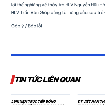
lợi thế nghiêng về thầy trò HLV Nguyễn Hữu Hà
HLV Trần Văn Giáp cùng tài năng của sao trẻ Đ
Góp ý / Báo lỗi
TIN TỨC LIÊN QUAN
LINK XEM TRỰC TIẾP BÓNG
ĐT VIỆT NAM TH