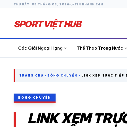
trending_up
THỨ BẢY, 08 THÁNG 08, 2026
TIN NHANH 24H
SPORT VIỆT HUB
expand_more
expand_
Các Giải Ngoại Hạng
Thể Thao Trong Nước
search
chevron_right
chevron_right
TRANG CHỦ
BÓNG CHUYỀN
LINK XEM TRỰC TIẾP
VĐQG 2026 HÔM NAY
CÁC GIẢI NGOẠI HẠNG
BÓNG CHUYỀN
THỂ THAO TRONG NƯỚC
LINK XEM TRỰ
THỂ THAO