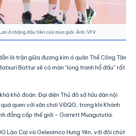
Lan ở chặng đầu tiên của mùa giải. Ảnh: VFV
ẫn là trận giữa đương kim á quân Thể Công Tân
Batsuri Battur sẽ có màn “long tranh hổ đấu” rất
khá khó đoán. Đại diện Thủ đô sở hữu dàn nội
 quá quen với sân chơi VĐQG, trong khi Khánh
inh đẳng cấp thế giới – Garrett Muagututia.
CĐG Lào Cai và Geleximco Hưng Yên, với đôi chút