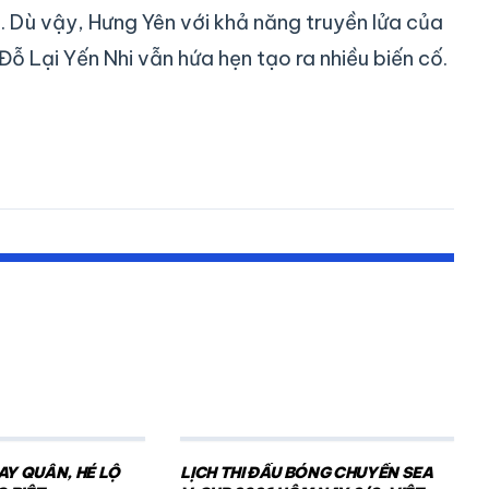
. Dù vậy, Hưng Yên với khả năng truyền lửa của
ỗ Lại Yến Nhi vẫn hứa hẹn tạo ra nhiều biến cố.
AY QUÂN, HÉ LỘ
LỊCH THI ĐẤU BÓNG CHUYỀN SEA