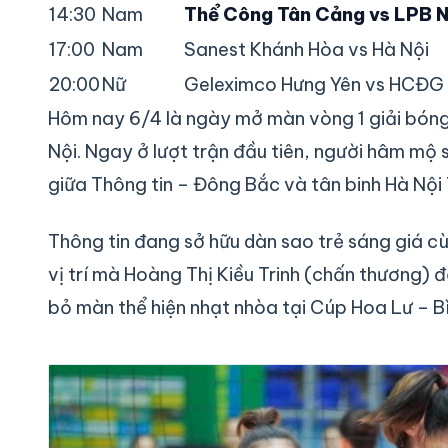
14:30
Nam
Thể Công Tân Cảng vs LPB N
17:00
Nam
Sanest Khánh Hòa vs Hà Nội
20:00
Nữ
Geleximco Hưng Yên vs HCĐG 
Hôm nay 6/4 là ngày mở màn vòng 1 giải bón
Nội. Ngay ở lượt trận đầu tiên, người hâm mộ 
giữa Thông tin – Đông Bắc và tân binh Hà Nội
Thông tin đang sở hữu dàn sao trẻ sáng giá c
vị trí mà Hoàng Thị Kiều Trinh (chấn thương) đ
bỏ màn thể hiện nhạt nhòa tại Cúp Hoa Lư – Bì