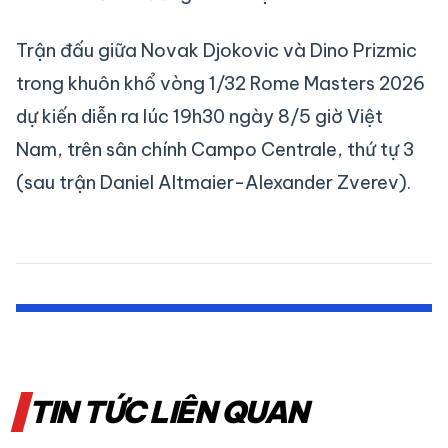
Trận đấu giữa Novak Djokovic và Dino Prizmic
trong khuôn khổ vòng 1/32 Rome Masters 2026
dự kiến diễn ra lúc 19h30 ngày 8/5 giờ Việt
Nam, trên sân chính Campo Centrale, thứ tự 3
(sau trận Daniel Altmaier-Alexander Zverev).
TIN TỨC LIÊN QUAN