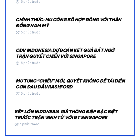
schedule
16 phút trước
CHÍNH THỨC: MU CÔNG BỐ HỢP ĐỒNG VỚI THẦN
ĐỒNG NAM MỸ
schedule
16 phút trước
CĐV INDONESIA DỰ ĐOÁN KẾT QUẢ BẤT NGỜ
TRẬN QUYẾT CHIẾN VỚI SINGAPORE
schedule
16 phút trước
MU TUNG “CHIÊU” MỚI, QUYẾT KHÔNG ĐỂ TÁI DIỄN
CƠN ĐAU ĐẦU RASHFORD
schedule
16 phút trước
SẾP LỚN INDONESIA GỬI THÔNG ĐIỆP ĐẶC BIỆT
TRƯỚC TRẬN ‘SINH TỬ’ VỚI ĐT SINGAPORE
schedule
16 phút trước