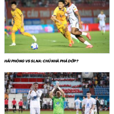
HẢI PHÒNG VS SLNA: CHỦ NHÀ PHÁ DỚP?