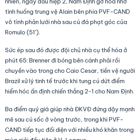
nhiên, ngay đầu hiệp 2, Nam Định gỡ hòa nhờ
tình huống trung vệ Alain bên phía PVF-CAND
vô tình phản lưới nhà sau cú đá phạt góc của
Romulo (51’).
Sức ép sau đó được đội chủ nhà cụ thể hóa ở
phút 65: Brenner đi bóng bên cánh phải rồi
chuyền vào trong cho Caio Cesar, tiền vệ người
Brazil xử lý tinh tế trước khi tung cú dứt điểm
hiểm hóc ấn định chiến thắng 2-1 cho Nam Định.
Ba điểm quý giá giúp nhà ĐKVĐ đứng dậy mạnh
mẽ sau cú sốc ở vòng trước, trong khi PVF-
CAND tiếp tục đối diện với nhiều khó khăn trong