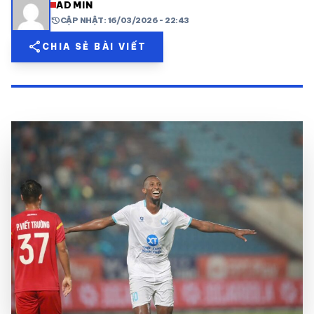
ADMIN
history
CẬP NHẬT: 16/03/2026 - 22:43
share
mail
© 2026 TT24H
share
CHIA SẺ BÀI VIẾT