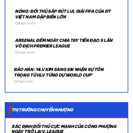
NÓNG: ĐỐI THỦ SẮP RÚT LUI, GIẢI FIFA CỦA ĐT
VIỆT NAM GẶP BIẾN LỚN
schedule
8 giờ trước
ARSENAL ĐẾM NGÀY CHIA TAY TIỀN ĐẠO 5 LẦN
VÔ ĐỊCH PREMIER LEAGUE
schedule
8 giờ trước
BÁO HÀN: ‘HLV KIM SANG SIK NHẬN SỰ TÔN
TRỌNG TỪ HLV TỪNG DỰ WORLD CUP’
schedule
9 giờ trước
THỊ TRƯỜNG CHUYỂN NHƯỢNG
XÁC ĐỊNH ĐỐI THỦ CỰC MẠNH CỦA CÔNG PHƯỢNG
NGÀY TRỞ LẠI V.LEAGUE