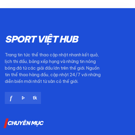
SPORT VIỆT HUB
Trang tin tức thể thao cập nhật nhanh kết quả,
lịch thi đấu, bảng xếp hạng và những tin nóng
bóng đá từ các giải đấu lớn trên thế giới. Nguồn
tin thể thao hàng đầu, cập nhật 24/7 với những
diễn biến mới nhất từ sân cỏ thế giới.
play_arrow
f
tk
CHUYÊN MỤC