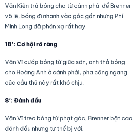
Văn Kiên trả bóng cho từ cánh phải để Brenner
vô lê, bóng đi nhanh vào góc gần nhưng Phí
Minh Long đã phản xạ rất hay.
18′: Cơ hội rõ ràng
Văn Vĩ cướp bóng từ giữa sân, anh thả bóng
cho Hoàng Anh ở cánh phải, pha căng ngang
của cầu thủ này rất khó chịu.
8′: Đánh đầu
Văn Vĩ treo bóng từ phạt góc, Brenner bật cao
đánh đầu nhưng tư thế bị với.