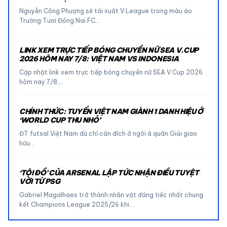
Nguyễn Công Phượng sẽ tái xuất V.League trong màu áo
Trường Tươi Đồng Nai FC…
LINK XEM TRỰC TIẾP BÓNG CHUYỀN NỮ SEA V.CUP
2026 HÔM NAY 7/8: VIỆT NAM VS INDONESIA
Cập nhật link xem trực tiếp bóng chuyền nữ SEA V.Cup 2026
hôm nay 7/8,…
CHÍNH THỨC: TUYỂN VIỆT NAM GIÀNH 1 DANH HIỆU Ở
‘WORLD CUP THU NHỎ’
ĐT futsal Việt Nam dù chỉ cán đích ở ngôi á quân Giải giao
hữu…
‘TỘI ĐỒ’ CỦA ARSENAL LẬP TỨC NHẬN ĐIỀU TUYỆT
VỜI TỪ PSG
Gabriel Magalhaes trở thành nhân vật đáng tiếc nhất chung
kết Champions League 2025/26 khi…