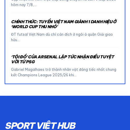
hôm nay 7/8,…
CHÍNH THỨC: TUYỂN VIỆT NAM GIÀNH 1 DANH HIỆU Ở
‘WORLD CUP THU NHỎ’
ĐT futsal Việt Nam dù chỉ cán đích ở ngôi á quân Giải giao
hữu…
‘TỘI ĐỒ’ CỦA ARSENAL LẬP TỨC NHẬN ĐIỀU TUYỆT
VỜI TỪ PSG
Gabriel Magalhaes trở thành nhân vật đáng tiếc nhất chung
kết Champions League 2025/26 khi…
SPORT VIỆT HUB