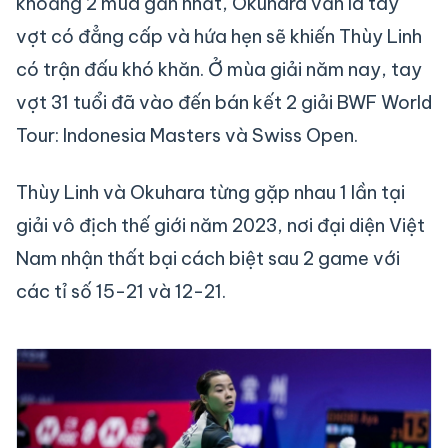
khoảng 2 mùa gần nhất, Okuhara vẫn là tay
vợt có đẳng cấp và hứa hẹn sẽ khiến Thùy Linh
có trận đấu khó khăn. Ở mùa giải năm nay, tay
vợt 31 tuổi đã vào đến bán kết 2 giải BWF World
Tour: Indonesia Masters và Swiss Open.
Thùy Linh và Okuhara từng gặp nhau 1 lần tại
giải vô địch thế giới năm 2023, nơi đại diện Việt
Nam nhận thất bại cách biệt sau 2 game với
các tỉ số 15-21 và 12-21.