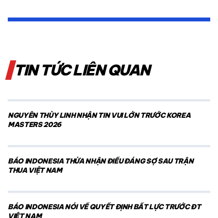
TIN TỨC LIÊN QUAN
NGUYỄN THÙY LINH NHẬN TIN VUI LỚN TRƯỚC KOREA
MASTERS 2026
BÁO INDONESIA THỪA NHẬN ĐIỀU ĐÁNG SỢ SAU TRẬN
THUA VIỆT NAM
BÁO INDONESIA NÓI VỀ QUYẾT ĐỊNH BẤT LỰC TRƯỚC ĐT
VIỆT NAM