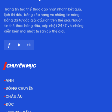
Trang tin tức thể thao cập nhật nhanh kết quả,
lịch thi đấu, bảng xếp hạng và những tin nóng
bóng đá từ các giải đấu lớn trên thế giới. Nguồn
tin thể thao hàng đầu, cập nhật 24/7 với những
diễn biến mới nhất từ sân cỏ thế giới.
play_arrow
f
tk
CHUYÊN MỤC
ANH
BÓNG CHUYỀN
CHÂU ÂU
ĐỨC