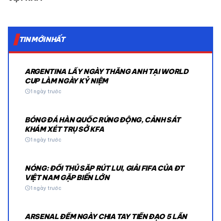
TIN MỚI NHẤT
ARGENTINA LẤY NGÀY THẮNG ANH TẠI WORLD
CUP LÀM NGÀY KỶ NIỆM
schedule
1 ngày trước
BÓNG ĐÁ HÀN QUỐC RÚNG ĐỘNG, CẢNH SÁT
KHÁM XÉT TRỤ SỞ KFA
schedule
1 ngày trước
NÓNG: ĐỐI THỦ SẮP RÚT LUI, GIẢI FIFA CỦA ĐT
VIỆT NAM GẶP BIẾN LỚN
schedule
1 ngày trước
ARSENAL ĐẾM NGÀY CHIA TAY TIỀN ĐẠO 5 LẦN