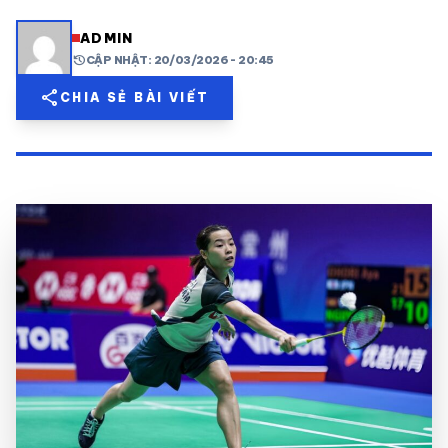
share
mail
© 2026 TT24H
ADMIN
history
CẬP NHẬT: 20/03/2026 - 20:45
share
CHIA SẺ BÀI VIẾT