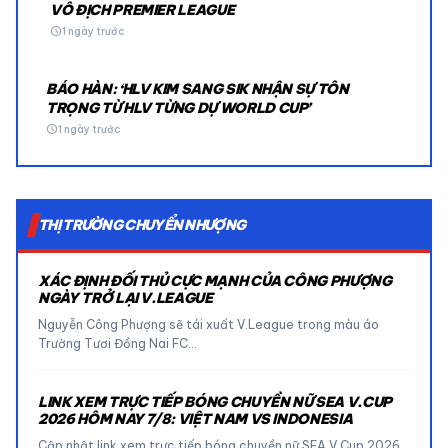
VÔ ĐỊCH PREMIER LEAGUE
schedule
1 ngày trước
BÁO HÀN: ‘HLV KIM SANG SIK NHẬN SỰ TÔN
TRỌNG TỪ HLV TỪNG DỰ WORLD CUP’
schedule
1 ngày trước
THỊ TRƯỜNG CHUYỂN NHƯỢNG
XÁC ĐỊNH ĐỐI THỦ CỰC MẠNH CỦA CÔNG PHƯỢNG
NGÀY TRỞ LẠI V.LEAGUE
Nguyễn Công Phượng sẽ tái xuất V.League trong màu áo
Trường Tươi Đồng Nai FC…
LINK XEM TRỰC TIẾP BÓNG CHUYỀN NỮ SEA V.CUP
2026 HÔM NAY 7/8: VIỆT NAM VS INDONESIA
Cập nhật link xem trực tiếp bóng chuyền nữ SEA V.Cup 2026