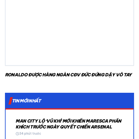
RONALDO ĐƯỢC HÀNG NGÀN CĐV ĐỨC ĐỨNG DẬY VỖ TAY
TIN MỚI NHẤT
MAN CITY LỘ ‘VŨ KHÍ’ MỚI KHIẾN MARESCA PHẤN
KHÍCH TRƯỚC NGÀY QUYẾT CHIẾN ARSENAL
schedule
34 phút trước