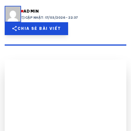
share
mail
© 2026 TT24H
ADMIN
history
CẬP NHẬT: 17/03/2026 - 22:37
share
CHIA SẺ BÀI VIẾT