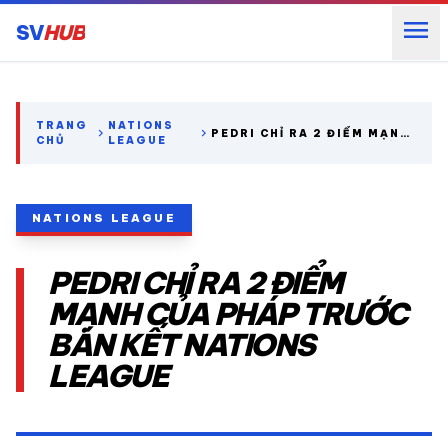
menu
SV
HUB
search
TRANG
NATIONS
chevron_right
chevron_right
PEDRI CHỈ RA 2 ĐIỂM MẠNH
CHỦ
LEAGUE
CỦA PHÁP TRƯỚC BÁN KẾT
NATIONS LEAGUE
expand_more
CÁC GIẢI NGOẠI HẠNG
NATIONS LEAGUE
expand_more
THỂ THAO TRONG NƯỚC
PEDRI CHỈ RA 2 ĐIỂM
expand_more
THỂ THAO
MẠNH CỦA PHÁP TRƯỚC
BÁN KẾT NATIONS
VIDEO
LEAGUE
LỊCH THI ĐẤU