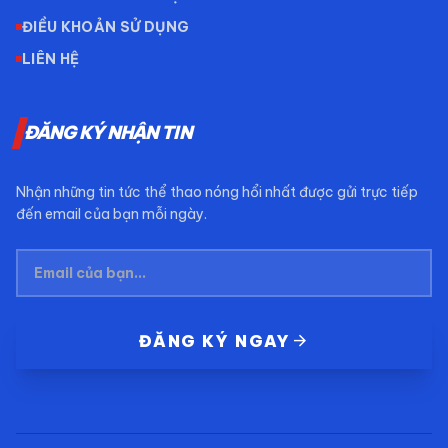
ĐIỀU KHOẢN SỬ DỤNG
LIÊN HỆ
ĐĂNG KÝ NHẬN TIN
Nhận những tin tức thể thao nóng hổi nhất được gửi trực tiếp
đến email của bạn mỗi ngày.
arrow_forward
ĐĂNG KÝ NGAY