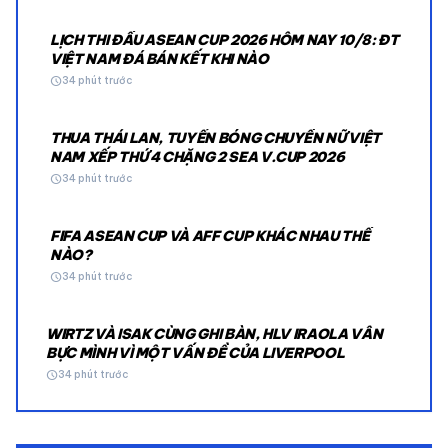
LỊCH THI ĐẤU ASEAN CUP 2026 HÔM NAY 10/8: ĐT
VIỆT NAM ĐÁ BÁN KẾT KHI NÀO
schedule
34 phút trước
THUA THÁI LAN, TUYỂN BÓNG CHUYỀN NỮ VIỆT
NAM XẾP THỨ 4 CHẶNG 2 SEA V.CUP 2026
schedule
34 phút trước
FIFA ASEAN CUP VÀ AFF CUP KHÁC NHAU THẾ
NÀO?
schedule
34 phút trước
WIRTZ VÀ ISAK CÙNG GHI BÀN, HLV IRAOLA VẪN
BỰC MÌNH VÌ MỘT VẤN ĐỀ CỦA LIVERPOOL
schedule
34 phút trước