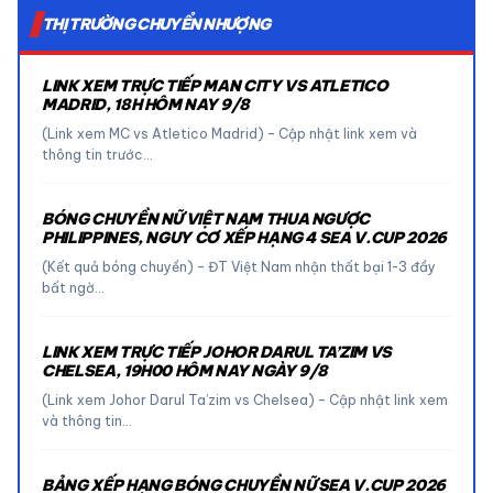
THỊ TRƯỜNG CHUYỂN NHƯỢNG
LINK XEM TRỰC TIẾP MAN CITY VS ATLETICO
MADRID, 18H HÔM NAY 9/8
(Link xem MC vs Atletico Madrid) – Cập nhật link xem và
thông tin trước…
BÓNG CHUYỀN NỮ VIỆT NAM THUA NGƯỢC
PHILIPPINES, NGUY CƠ XẾP HẠNG 4 SEA V.CUP 2026
(Kết quả bóng chuyền) – ĐT Việt Nam nhận thất bại 1-3 đầy
bất ngờ…
LINK XEM TRỰC TIẾP JOHOR DARUL TA’ZIM VS
CHELSEA, 19H00 HÔM NAY NGÀY 9/8
(Link xem Johor Darul Ta’zim vs Chelsea) – Cập nhật link xem
và thông tin…
BẢNG XẾP HẠNG BÓNG CHUYỀN NỮ SEA V.CUP 2026