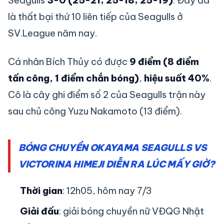
Seagulls
3-0 (25-21; 25-18; 25-19)
. Đây đã
là thất bại thứ 10 liên tiếp của Seagulls ở
SV.League năm nay.
Cá nhân Bích Thủy có được
9 điểm (8 điểm
tấn công, 1 điểm chắn bóng)
,
hiệu suất 40%
.
Cô là cây ghi điểm số 2 của Seagulls trận này
sau chủ công Yuzu Nakamoto (13 điểm).
BÓNG CHUYỀN OKAYAMA SEAGULLS VS
VICTORINA HIMEJI DIỄN RA LÚC MẤY GIỜ?
Thời gian
: 12h05, hôm nay 7/3
Giải đấu
: giải bóng chuyền nữ VĐQG Nhật