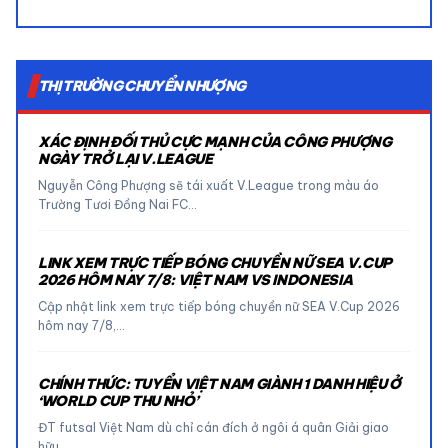
THỊ TRƯỜNG CHUYỂN NHƯỢNG
XÁC ĐỊNH ĐỐI THỦ CỰC MẠNH CỦA CÔNG PHƯỢNG
NGÀY TRỞ LẠI V.LEAGUE
Nguyễn Công Phượng sẽ tái xuất V.League trong màu áo
Trường Tươi Đồng Nai FC…
LINK XEM TRỰC TIẾP BÓNG CHUYỀN NỮ SEA V.CUP
2026 HÔM NAY 7/8: VIỆT NAM VS INDONESIA
Cập nhật link xem trực tiếp bóng chuyền nữ SEA V.Cup 2026
hôm nay 7/8,…
CHÍNH THỨC: TUYỂN VIỆT NAM GIÀNH 1 DANH HIỆU Ở
‘WORLD CUP THU NHỎ’
ĐT futsal Việt Nam dù chỉ cán đích ở ngôi á quân Giải giao
hữu…