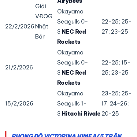
Airybees
Giải
Okayama
VĐQG
Seagulls 0-
22-25; 25-
22/2/2026
Nhật
3
NEC Red
27; 23-25
Bản
Rockets
Okayama
Seagulls 0-
22-25; 15-
21/2/2026
3
NEC Red
25; 23-25
Rockets
Okayama
23-25; 25-
15/2/2026
Seagulls 1-
17; 24-26;
3
Hitachi Rivale
20-25
PHONG ĐỘ VICTORINA HIMEJI (5 TRẬN