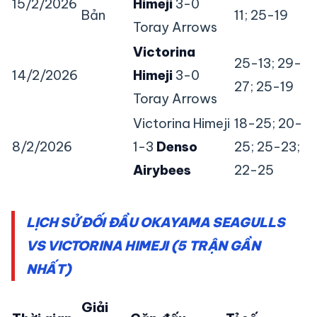
15/2/2026
Himeji
3-0
Bản
11; 25-19
Toray Arrows
Victorina
25-13; 29-
14/2/2026
Himeji
3-0
27; 25-19
Toray Arrows
Victorina Himeji
18-25; 20-
8/2/2026
1-3
Denso
25; 25-23;
Airybees
22-25
LỊCH SỬ ĐỐI ĐẦU OKAYAMA SEAGULLS
VS VICTORINA HIMEJI (5 TRẬN GẦN
NHẤT)
Giải