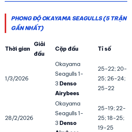
PHONG ĐỘ OKAYAMA SEAGULLS (5 TRẬN
GẦN NHẤT)
Giải
Thời gian
Cặp đấu
Tỉ số
đấu
Okayama
25-22; 20-
Seagulls 1-
1/3/2026
25; 26-24;
3
Denso
25-22
Airybees
Okayama
25-19; 22-
Seagulls 1-
28/2/2026
25; 18-25;
3
Denso
19-25