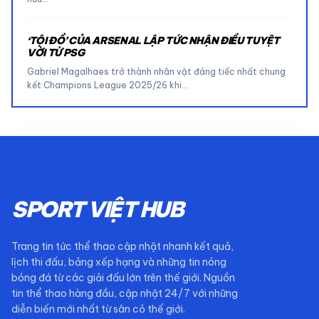
‘TỘI ĐỒ’ CỦA ARSENAL LẬP TỨC NHẬN ĐIỀU TUYỆT
VỜI TỪ PSG
Gabriel Magalhaes trở thành nhân vật đáng tiếc nhất chung
kết Champions League 2025/26 khi…
SPORT VIỆT HUB
Trang tin tức thể thao cập nhật nhanh kết quả,
lịch thi đấu, bảng xếp hạng và những tin nóng
bóng đá từ các giải đấu lớn trên thế giới. Nguồn
tin thể thao hàng đầu, cập nhật 24/7 với những
diễn biến mới nhất từ sân cỏ thế giới.