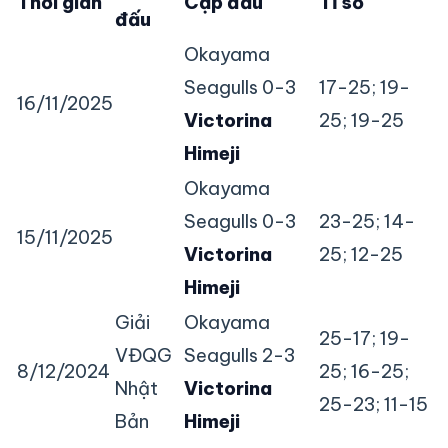
Thời gian
Cặp đấu
Tỉ số
đấu
Okayama
Seagulls 0-3
17-25; 19-
16/11/2025
Victorina
25; 19-25
Himeji
Okayama
Seagulls 0-3
23-25; 14-
15/11/2025
Victorina
25; 12-25
Himeji
Giải
Okayama
25-17; 19-
VĐQG
Seagulls 2-3
8/12/2024
25; 16-25;
Nhật
Victorina
25-23; 11-15
Bản
Himeji