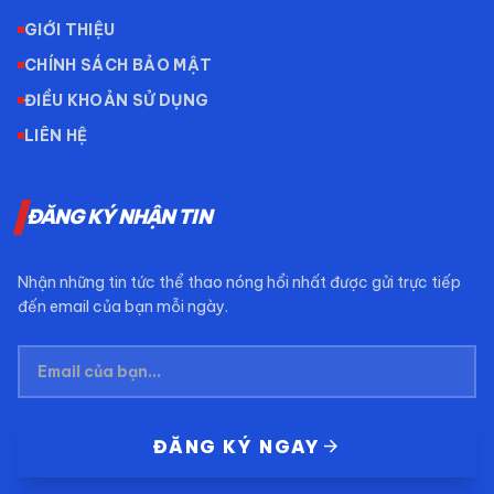
GIỚI THIỆU
CHÍNH SÁCH BẢO MẬT
ĐIỀU KHOẢN SỬ DỤNG
LIÊN HỆ
ĐĂNG KÝ NHẬN TIN
Nhận những tin tức thể thao nóng hổi nhất được gửi trực tiếp
đến email của bạn mỗi ngày.
arrow_forward
ĐĂNG KÝ NGAY