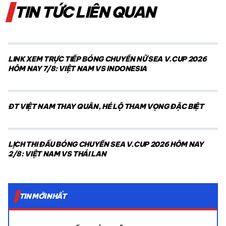
TIN TỨC LIÊN QUAN
LINK XEM TRỰC TIẾP BÓNG CHUYỀN NỮ SEA V.CUP 2026
HÔM NAY 7/8: VIỆT NAM VS INDONESIA
ĐT VIỆT NAM THAY QUÂN, HÉ LỘ THAM VỌNG ĐẶC BIỆT
LỊCH THI ĐẤU BÓNG CHUYỀN SEA V.CUP 2026 HÔM NAY
2/8: VIỆT NAM VS THÁI LAN
TIN MỚI NHẤT