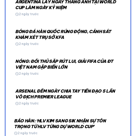
ARGENTINA LẤY NGÀY THẮNG ANH TẠI WORLD
CUP LÀM NGÀY KỶ NIỆM
schedule
2 ngày trước
BÓNG ĐÁ HÀN QUỐC RÚNG ĐỘNG, CẢNH SÁT
KHÁM XÉT TRỤ SỞ KFA
schedule
2 ngày trước
NÓNG: ĐỐI THỦ SẮP RÚT LUI, GIẢI FIFA CỦA ĐT
VIỆT NAM GẶP BIẾN LỚN
schedule
2 ngày trước
ARSENAL ĐẾM NGÀY CHIA TAY TIỀN ĐẠO 5 LẦN
VÔ ĐỊCH PREMIER LEAGUE
schedule
2 ngày trước
BÁO HÀN: ‘HLV KIM SANG SIK NHẬN SỰ TÔN
TRỌNG TỪ HLV TỪNG DỰ WORLD CUP’
schedule
2 ngày trước