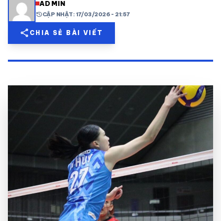
ADMIN
history
CẬP NHẬT: 17/03/2026 - 21:57
share
mail
© 2026 TT24H
share
CHIA SẺ BÀI VIẾT