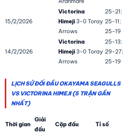
Aranmare
Victorina
25-21;
15/2/2026
Himeji
3-0 Toray
25-11;
Arrows
25-19
Victorina
25-13;
14/2/2026
Himeji
3-0 Toray
29-27;
Arrows
25-19
LỊCH SỬ ĐỐI ĐẦU OKAYAMA SEAGULLS
VS VICTORINA HIMEJI (5 TRẬN GẦN
NHẤT)
Giải
Thời gian
Cặp đấu
Tỉ số
đấu