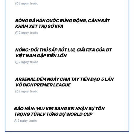
schedule
2 ngày trước
BÓNG ĐÁ HÀN QUỐC RÚNG ĐỘNG, CẢNH SÁT
KHÁM XÉT TRỤ SỞ KFA
schedule
2 ngày trước
NÓNG: ĐỐI THỦ SẮP RÚT LUI, GIẢI FIFA CỦA ĐT
VIỆT NAM GẶP BIẾN LỚN
schedule
2 ngày trước
ARSENAL ĐẾM NGÀY CHIA TAY TIỀN ĐẠO 5 LẦN
VÔ ĐỊCH PREMIER LEAGUE
schedule
2 ngày trước
BÁO HÀN: ‘HLV KIM SANG SIK NHẬN SỰ TÔN
TRỌNG TỪ HLV TỪNG DỰ WORLD CUP’
schedule
2 ngày trước