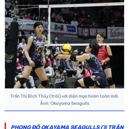
Trần Thị Bích Thủy (trái) với diện mạo hoàn toàn mới.
Ảnh: Okayama Seagulls
PHONG ĐỘ OKAYAMA SEAGULLS (5 TRẬN