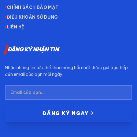
CHÍNH SÁCH BẢO MẬT
ĐIỀU KHOẢN SỬ DỤNG
LIÊN HỆ
ĐĂNG KÝ NHẬN TIN
Nhận những tin tức thể thao nóng hổi nhất được gửi trực tiếp
đến email của bạn mỗi ngày.
arrow_forward
ĐĂNG KÝ NGAY