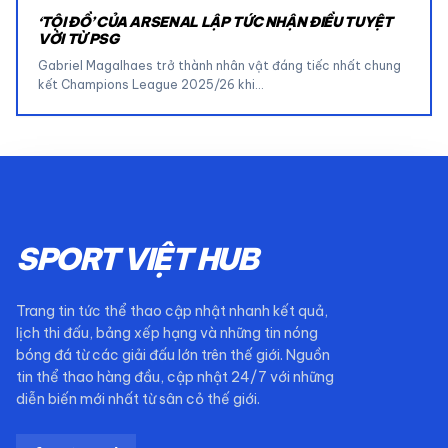
‘TỘI ĐỒ’ CỦA ARSENAL LẬP TỨC NHẬN ĐIỀU TUYỆT
VỜI TỪ PSG
Gabriel Magalhaes trở thành nhân vật đáng tiếc nhất chung
kết Champions League 2025/26 khi…
SPORT VIỆT HUB
Trang tin tức thể thao cập nhật nhanh kết quả,
lịch thi đấu, bảng xếp hạng và những tin nóng
bóng đá từ các giải đấu lớn trên thế giới. Nguồn
tin thể thao hàng đầu, cập nhật 24/7 với những
diễn biến mới nhất từ sân cỏ thế giới.