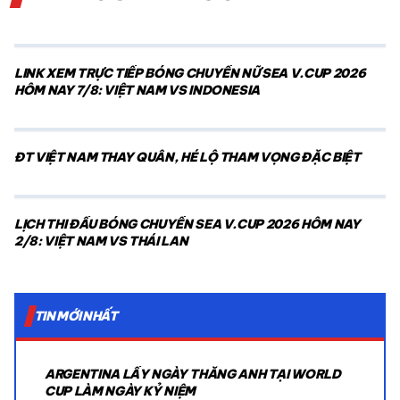
LINK XEM TRỰC TIẾP BÓNG CHUYỀN NỮ SEA V.CUP 2026
HÔM NAY 7/8: VIỆT NAM VS INDONESIA
ĐT VIỆT NAM THAY QUÂN, HÉ LỘ THAM VỌNG ĐẶC BIỆT
LỊCH THI ĐẤU BÓNG CHUYỀN SEA V.CUP 2026 HÔM NAY
2/8: VIỆT NAM VS THÁI LAN
TIN MỚI NHẤT
ARGENTINA LẤY NGÀY THẮNG ANH TẠI WORLD
CUP LÀM NGÀY KỶ NIỆM