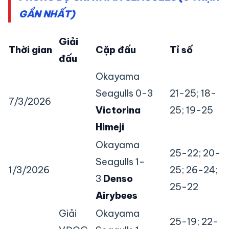
GẦN NHẤT)
Giải
Thời gian
Cặp đấu
Tỉ số
đấu
Okayama
Seagulls 0-3
21-25; 18-
7/3/2026
Victorina
25; 19-25
Himeji
Okayama
25-22; 20-
Seagulls 1-
1/3/2026
25; 26-24;
3
Denso
25-22
Airybees
Giải
Okayama
25-19; 22-