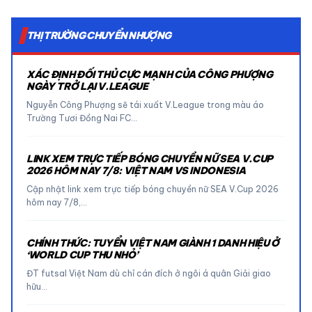
THỊ TRƯỜNG CHUYỂN NHƯỢNG
XÁC ĐỊNH ĐỐI THỦ CỰC MẠNH CỦA CÔNG PHƯỢNG
NGÀY TRỞ LẠI V.LEAGUE
Nguyễn Công Phượng sẽ tái xuất V.League trong màu áo
Trường Tươi Đồng Nai FC…
LINK XEM TRỰC TIẾP BÓNG CHUYỀN NỮ SEA V.CUP
2026 HÔM NAY 7/8: VIỆT NAM VS INDONESIA
Cập nhật link xem trực tiếp bóng chuyền nữ SEA V.Cup 2026
hôm nay 7/8,…
CHÍNH THỨC: TUYỂN VIỆT NAM GIÀNH 1 DANH HIỆU Ở
‘WORLD CUP THU NHỎ’
ĐT futsal Việt Nam dù chỉ cán đích ở ngôi á quân Giải giao
hữu…