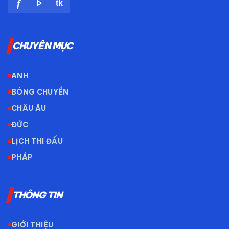
play_arrow
f
tk
CHUYÊN MỤC
ANH
BÓNG CHUYỀN
CHÂU ÂU
ĐỨC
LỊCH THI ĐẤU
PHÁP
THÔNG TIN
GIỚI THIỆU