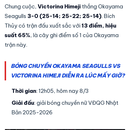
Chung cuộc,
Victorina Himeji
thắng Okayama
Seagulls
3-0 (25-14; 25-22; 25-14)
. Bích
Thủy có trận đấu xuất sắc với
13 điểm, hiệu
suất 65%
, là cây ghi điểm số 1 của Okayama
trận này.
BÓNG CHUYỀN OKAYAMA SEAGULLS VS
VICTORINA HIMEJI DIỄN RA LÚC MẤY GIỜ?
Thời gian
: 12h05, hôm nay 8/3
Giải đấu
: giải bóng chuyền nữ VĐQG Nhật
Bản 2025-2026