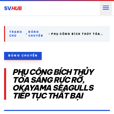
menu
SV
HUB
search
TRANG
BÓNG
chevron_right
chevron_right
PHỤ CÔNG BÍCH THỦY TỎA
CHỦ
CHUYỀN
SÁNG RỰC RỠ, OKAYAMA
SEAGULLS TIẾP TỤC THẤT
expand_more
CÁC GIẢI NGOẠI HẠNG
BẠI
BÓNG CHUYỀN
expand_more
THỂ THAO TRONG NƯỚC
PHỤ CÔNG BÍCH THỦY
expand_more
THỂ THAO
TỎA SÁNG RỰC RỠ,
OKAYAMA SEAGULLS
VIDEO
TIẾP TỤC THẤT BẠI
LỊCH THI ĐẤU