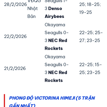
VĐQG
Seagulls 1-
28/2/2026
25; 18-25;
Nhật
3
Denso
19-25
Bản
Airybees
Okayama
Seagulls 0-
22-25; 25-
22/2/2026
3
NEC Red
27; 23-25
Rockets
Okayama
Seagulls 0-
22-25; 15-
21/2/2026
3
NEC Red
25; 23-25
Rockets
PHONG ĐỘ VICTORINA HIMEJI (5 TRẬN
GẦN NHẤT)