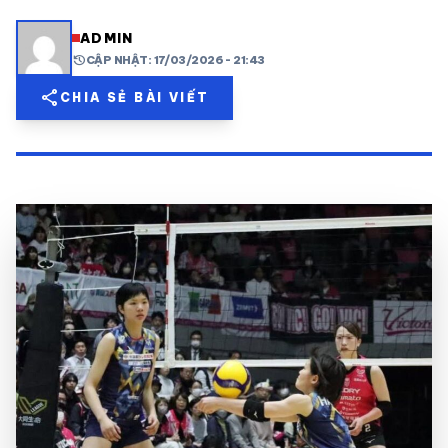
share
mail
© 2026 TT24H
ADMIN
history
CẬP NHẬT: 17/03/2026 - 21:43
share
CHIA SẺ BÀI VIẾT