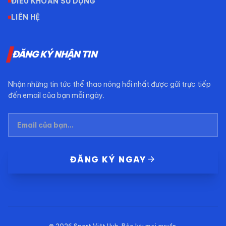
ĐIỀU KHOẢN SỬ DỤNG
LIÊN HỆ
ĐĂNG KÝ NHẬN TIN
Nhận những tin tức thể thao nóng hổi nhất được gửi trực tiếp
đến email của bạn mỗi ngày.
arrow_forward
ĐĂNG KÝ NGAY