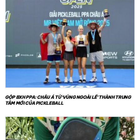
GỘP BXH PPA: CHÂU Á TỪ ‘VÙNG NGOÀI LỀ’ THÀNH TRUNG
TÂM MỚI CỦA PICKLEBALL