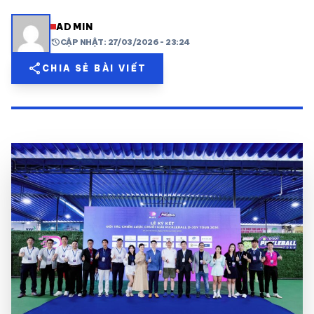
share
mail
© 2026 TT24H
ADMIN
history
CẬP NHẬT: 27/03/2026 - 23:24
share
CHIA SẺ BÀI VIẾT