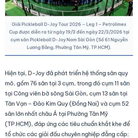
Giải Pickleball D-Joy Tour 2026 – Leg 1 – Petrolimex
Cup được diễn ra từ ngày 19/3 đến ngày 22/3/2026 tại
cụm sân Pickleball D-Joy Nam Sài Gòn (Số 61 Nguyễn
Lương Bằng, Phường Tân Mỹ, TP.HCM).
Hiện tại, D-Joy đã phát triển hệ thống sân quy
mô, gồm 76 sân tại 3 cụm, trong đó cụm 11 sân
tại Công viên bờ sông Sài Gòn, cụm 13 sân tại
Tân Vạn – Đảo Kim Quy (Đồng Nai) và cụm 52
sân lớn nhất châu Á tại Phường Tân Mỹ
(TP.HCM), đáp ứng các tiêu chuẩn khắt khe để
tổ chức các giải đấu chuyên nghiệp đẳng cấp;