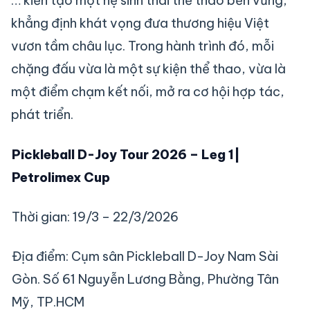
… kiến tạo một hệ sinh thái thể thao bền vững,
khẳng định khát vọng đưa thương hiệu Việt
vươn tầm châu lục. Trong hành trình đó, mỗi
chặng đấu vừa là một sự kiện thể thao, vừa là
một điểm chạm kết nối, mở ra cơ hội hợp tác,
phát triển.
Pickleball D-Joy Tour 2026
–
Leg 1|
Petrolimex Cup
Thời gian: 19/3 – 22/3/2026
Địa điểm: Cụm sân Pickleball D-Joy Nam Sài
Gòn. Số 61 Nguyễn Lương Bằng, Phường Tân
Mỹ, TP.HCM