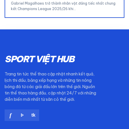
Gabriel Magalhaes trở thành nhân vật đáng tiếc nhất chung
kết Champions League 2025/26 khi…
SPORT VIỆT HUB
Trang tin tức thể thao cập nhật nhanh kết quả,
lịch thi đấu, bảng xếp hạng và những tin nóng
bóng đá từ các giải đấu lớn trên thế giới. Nguồn
tin thể thao hàng đầu, cập nhật 24/7 với những
diễn biến mới nhất từ sân cỏ thế giới.
play_arrow
f
tk