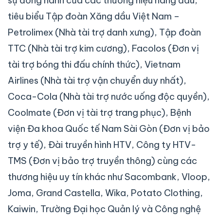
sự đồng hành của các thương hiệu hàng đầu,
tiêu biểu Tập đoàn Xăng dầu Việt Nam –
Petrolimex (Nhà tài trợ danh xưng), Tập đoàn
TTC (Nhà tài trợ kim cương), Facolos (Đơn vị
tài trợ bóng thi đấu chính thức), Vietnam
Airlines (Nhà tài trợ vận chuyển duy nhất),
Coca-Cola (Nhà tài trợ nước uống độc quyền),
Coolmate (Đơn vị tài trợ trang phục), Bệnh
viện Đa khoa Quốc tế Nam Sài Gòn (Đơn vị bảo
trợ y tế), Đài truyền hình HTV, Công ty HTV-
TMS (Đơn vị bảo trợ truyền thông) cùng các
thương hiệu uy tín khác như Sacombank, Vloop,
Joma, Grand Castella, Wika, Potato Clothing,
Kaiwin, Trường Đại học Quản lý và Công nghệ