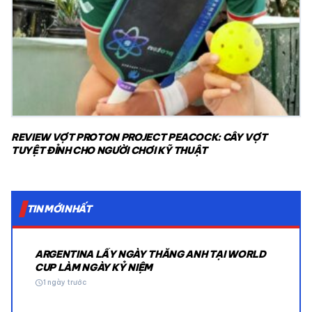
REVIEW VỢT PROTON PROJECT PEACOCK: CÂY VỢT
TUYỆT ĐỈNH CHO NGƯỜI CHƠI KỸ THUẬT
TIN MỚI NHẤT
ARGENTINA LẤY NGÀY THẮNG ANH TẠI WORLD
CUP LÀM NGÀY KỶ NIỆM
schedule
1 ngày trước