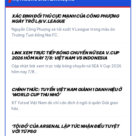
XÁC ĐỊNH ĐỐI THỦ CỰC MẠNH CỦA CÔNG PHƯỢNG
NGÀY TRỞ LẠI V.LEAGUE
Nguyễn Công Phượng sẽ tái xuất V.League trong màu áo
Trường Tươi Đồng Nai FC…
LINK XEM TRỰC TIẾP BÓNG CHUYỀN NỮ SEA V.CUP
2026 HÔM NAY 7/8: VIỆT NAM VS INDONESIA
Cập nhật link xem trực tiếp bóng chuyền nữ SEA V.Cup 2026
hôm nay 7/8,…
CHÍNH THỨC: TUYỂN VIỆT NAM GIÀNH 1 DANH HIỆU Ở
‘WORLD CUP THU NHỎ’
ĐT futsal Việt Nam dù chỉ cán đích ở ngôi á quân Giải giao
hữu…
‘TỘI ĐỒ’ CỦA ARSENAL LẬP TỨC NHẬN ĐIỀU TUYỆT
VỜI TỪ PSG