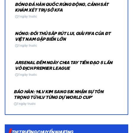
BÓNG ĐÁ HÀN QUỐC RÚNG ĐỘNG, CẢNH SÁT
KHÁM XÉT TRỤ SỞ KFA
schedule
1 ngày trước
NÓNG: ĐỐI THỦ SẮP RÚT LUI, GIẢI FIFA CỦA ĐT
VIỆT NAM GẶP BIẾN LỚN
schedule
1 ngày trước
ARSENAL ĐẾM NGÀY CHIA TAY TIỀN ĐẠO 5 LẦN
VÔ ĐỊCH PREMIER LEAGUE
schedule
1 ngày trước
BÁO HÀN: ‘HLV KIM SANG SIK NHẬN SỰ TÔN
TRỌNG TỪ HLV TỪNG DỰ WORLD CUP’
schedule
1 ngày trước
THỊ TRƯỜNG CHUYỂN NHƯỢNG