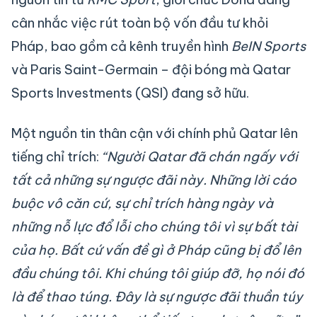
cân nhắc việc rút toàn bộ vốn đầu tư khỏi
Pháp, bao gồm cả kênh truyền hình
BeIN Sports
và Paris Saint-Germain – đội bóng mà Qatar
Sports Investments (QSI) đang sở hữu.
Một nguồn tin thân cận với chính phủ Qatar lên
tiếng chỉ trích:
“Người Qatar đã chán ngấy với
tất cả những sự ngược đãi này. Những lời cáo
buộc vô căn cứ, sự chỉ trích hàng ngày và
những nỗ lực đổ lỗi cho chúng tôi vì sự bất tài
của họ. Bất cứ vấn đề gì ở Pháp cũng bị đổ lên
đầu chúng tôi. Khi chúng tôi giúp đỡ, họ nói đó
là để thao túng. Đây là sự ngược đãi thuần túy