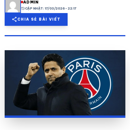
ADMIN
history
CẬP NHẬT: 17/03/2026 - 22:17
share
mail
© 2026 TT24H
share
CHIA SẺ BÀI VIẾT