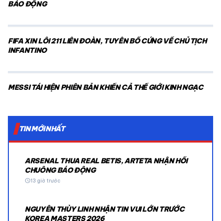
BÁO ĐỘNG
FIFA XIN LỖI 211 LIÊN ĐOÀN, TUYÊN BỐ CỨNG VỀ CHỦ TỊCH
INFANTINO
MESSI TÁI HIỆN PHIÊN BẢN KHIẾN CẢ THẾ GIỚI KINH NGẠC
TIN MỚI NHẤT
ARSENAL THUA REAL BETIS, ARTETA NHẬN HỒI
CHUÔNG BÁO ĐỘNG
schedule
13 giờ trước
NGUYỄN THÙY LINH NHẬN TIN VUI LỚN TRƯỚC
KOREA MASTERS 2026