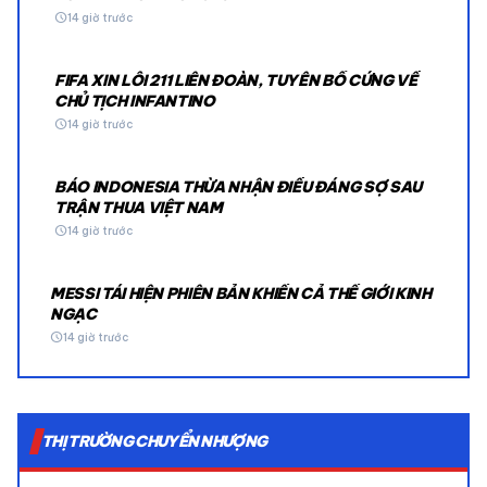
schedule
14 giờ trước
FIFA XIN LỖI 211 LIÊN ĐOÀN, TUYÊN BỐ CỨNG VỀ
CHỦ TỊCH INFANTINO
schedule
14 giờ trước
BÁO INDONESIA THỪA NHẬN ĐIỀU ĐÁNG SỢ SAU
TRẬN THUA VIỆT NAM
schedule
14 giờ trước
MESSI TÁI HIỆN PHIÊN BẢN KHIẾN CẢ THẾ GIỚI KINH
NGẠC
schedule
14 giờ trước
THỊ TRƯỜNG CHUYỂN NHƯỢNG