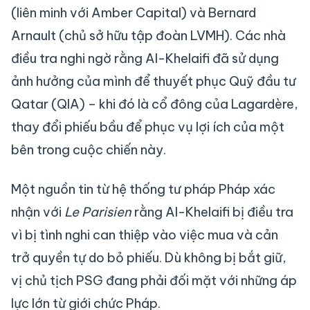
(liên minh với Amber Capital) và Bernard
Arnault (chủ sở hữu tập đoàn LVMH). Các nhà
điều tra nghi ngờ rằng Al-Khelaifi đã sử dụng
ảnh hưởng của mình để thuyết phục Quỹ đầu tư
Qatar (QIA) – khi đó là cổ đông của Lagardère,
thay đổi phiếu bầu để phục vụ lợi ích của một
bên trong cuộc chiến này.
Một nguồn tin từ hệ thống tư pháp Pháp xác
nhận với
Le Parisien
rằng Al-Khelaifi bị điều tra
vì bị tình nghi can thiệp vào việc mua và cản
trở quyền tự do bỏ phiếu. Dù không bị bắt giữ,
vị chủ tịch PSG đang phải đối mặt với những áp
lực lớn từ giới chức Pháp.