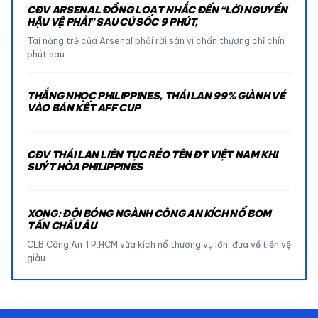
CĐV ARSENAL ĐỒNG LOẠT NHẮC ĐẾN “LỜI NGUYỀN
HẬU VỆ PHẢI” SAU CÚ SỐC 9 PHÚT,
Tài năng trẻ của Arsenal phải rời sân vì chấn thương chỉ chín
phút sau…
THẮNG NHỌC PHILIPPINES, THÁI LAN 99% GIÀNH VÉ
VÀO BÁN KẾT AFF CUP
CĐV THÁI LAN LIÊN TỤC RÉO TÊN ĐT VIỆT NAM KHI
SUÝT HÒA PHILIPPINES
XONG: ĐỘI BÓNG NGÀNH CÔNG AN KÍCH NỔ BOM
TẤN CHÂU ÂU
CLB Công An TP.HCM vừa kích nổ thương vụ lớn, đưa về tiền vệ
giàu…