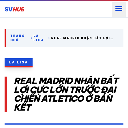
menu
SV
HUB
search
TRANG
LA
chevron_right
chevron_right
REAL MADRID NHẬN BẤT LỢI
CHỦ
LIGA
CỰC LỚN TRƯỚC ĐẠI CHIẾN
ATLETICO Ở BÁN KẾT
expand_more
CÁC GIẢI NGOẠI HẠNG
LA LIGA
expand_more
THỂ THAO TRONG NƯỚC
REAL MADRID NHẬN BẤT
expand_more
THỂ THAO
LỢI CỰC LỚN TRƯỚC ĐẠI
CHIẾN ATLETICO Ở BÁN
VIDEO
KẾT
LỊCH THI ĐẤU