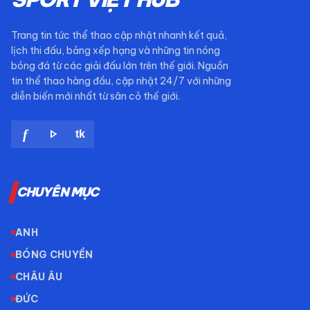
Trang tin tức thể thao cập nhật nhanh kết quả,
lịch thi đấu, bảng xếp hạng và những tin nóng
bóng đá từ các giải đấu lớn trên thế giới. Nguồn
tin thể thao hàng đầu, cập nhật 24/7 với những
diễn biến mới nhất từ sân cỏ thế giới.
play_arrow
f
tk
CHUYÊN MỤC
ANH
BÓNG CHUYỀN
CHÂU ÂU
ĐỨC