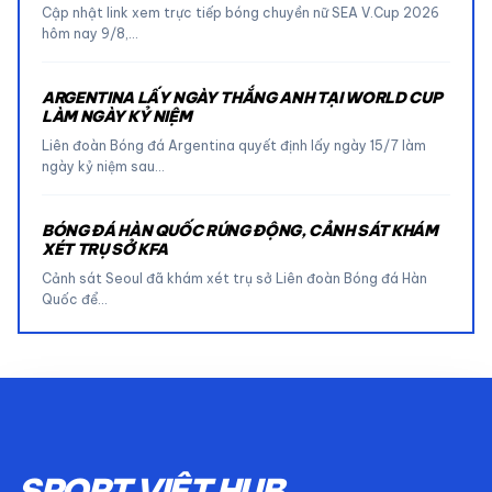
Cập nhật link xem trực tiếp bóng chuyền nữ SEA V.Cup 2026
hôm nay 9/8,…
ARGENTINA LẤY NGÀY THẮNG ANH TẠI WORLD CUP
LÀM NGÀY KỶ NIỆM
Liên đoàn Bóng đá Argentina quyết định lấy ngày 15/7 làm
ngày kỷ niệm sau…
BÓNG ĐÁ HÀN QUỐC RÚNG ĐỘNG, CẢNH SÁT KHÁM
XÉT TRỤ SỞ KFA
Cảnh sát Seoul đã khám xét trụ sở Liên đoàn Bóng đá Hàn
Quốc để…
SPORT VIỆT HUB