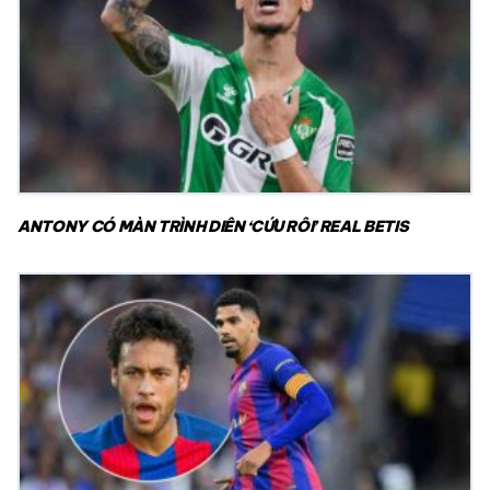
ANTONY CÓ MÀN TRÌNH DIỄN ‘CỨU RỖI’ REAL BETIS