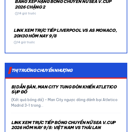
BẢNG XẾP HẠNG BÓNG CHUYỀN NỮ SEA V.CUP
2026 CHẶNG 2
schedule
14 giờ trước
LINK XEM TRỰC TIẾP LIVERPOOL VS AS MONACO,
20H30 HÔM NAY 9/8
schedule
14 giờ trước
THỊ TRƯỜNG CHUYỂN NHƯỢNG
BỊ DẪN BÀN, MAN CITY TUNG ĐÒN KHIẾN ATLETICO
SỤP ĐỔ
(Kết quả bóng đá) – Man City ngược dòng đánh bại Atletico
Madrid 3-1 trong…
LINK XEM TRỰC TIẾP BÓNG CHUYỀN NỮ SEA V.CUP
2026 HÔM NAY 9/8: VIỆT NAM VS THÁI LAN