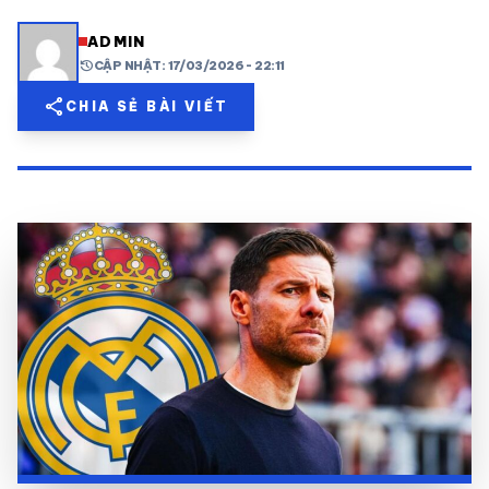
share
mail
© 2026 TT24H
ADMIN
history
CẬP NHẬT: 17/03/2026 - 22:11
share
CHIA SẺ BÀI VIẾT