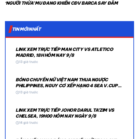
‘NGƯỜI THỪA’ MU ĐANG KHIẾN CĐV BARCA SAY ĐẮM
TIN MỚI NHẤT
LINK XEM TRỰC TIẾP MAN CITY VS ATLETICO
MADRID, 18H HÔM NAY 9/8
schedule
13 giờ trước
BÓNG CHUYỀN NỮ VIỆT NAM THUA NGƯỢC
PHILIPPINES, NGUY CƠ XẾP HẠNG 4 SEA V.CUP
2026
schedule
13 giờ trước
LINK XEM TRỰC TIẾP JOHOR DARUL TA’ZIM VS
CHELSEA, 19H00 HÔM NAY NGÀY 9/8
schedule
14 giờ trước