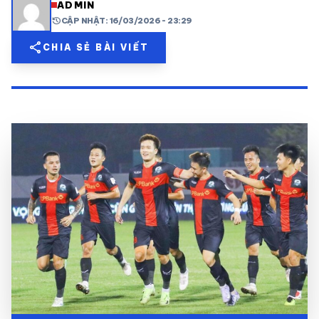
ADMIN
history
CẬP NHẬT: 16/03/2026 - 23:29
share
mail
© 2026 TT24H
share
CHIA SẺ BÀI VIẾT