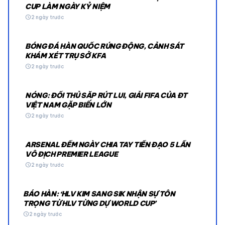
CUP LÀM NGÀY KỶ NIỆM
schedule
2 ngày trước
BÓNG ĐÁ HÀN QUỐC RÚNG ĐỘNG, CẢNH SÁT
KHÁM XÉT TRỤ SỞ KFA
schedule
2 ngày trước
NÓNG: ĐỐI THỦ SẮP RÚT LUI, GIẢI FIFA CỦA ĐT
VIỆT NAM GẶP BIẾN LỚN
schedule
2 ngày trước
ARSENAL ĐẾM NGÀY CHIA TAY TIỀN ĐẠO 5 LẦN
VÔ ĐỊCH PREMIER LEAGUE
schedule
2 ngày trước
BÁO HÀN: ‘HLV KIM SANG SIK NHẬN SỰ TÔN
TRỌNG TỪ HLV TỪNG DỰ WORLD CUP’
schedule
2 ngày trước