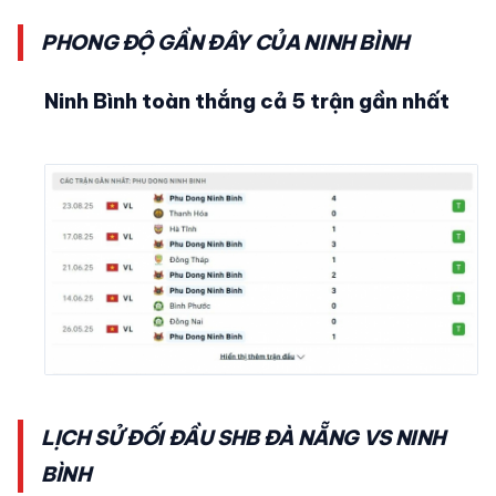
PHONG ĐỘ GẦN ĐÂY CỦA NINH BÌNH
Ninh Bình toàn thắng cả 5 trận gần nhất
LỊCH SỬ ĐỐI ĐẦU SHB ĐÀ NẴNG VS NINH
BÌNH