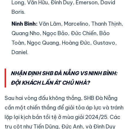
Long, Văn Hữu, Đình Duy, Emerson, David
Boris.
Ninh Bình:
Văn Lâm, Marcelino, Thanh Thịnh,
Quang Nho, Ngọc Bảo, Đức Chiến, Bảo
Toàn, Ngọc Quang, Hoàng Đức, Gustavo,
Daniel.
NHẬN ĐỊNH SHB ĐÀ NẴNG VS NINH BÌNH:
ĐỘI KHÁCH LẤN ÁT CHỦ NHÀ?
Sau hai vòng đấu không thắng, SHB Đà Nẵng
cần một chiến thắng để giải tỏa áp lực và tránh
lặp lại kịch bản tồi tệ ở mùa giải 2024/25. Các
trụ cột như Tiến Dũng, Đức Anh, và Đình Duy