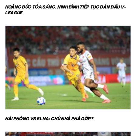
HOÀNG ĐỨC TỎA SÁNG, NINH BÌNH TIẾP TỤC DẪN ĐẦU V-
LEAGUE
HẢI PHÒNG VS SLNA: CHỦ NHÀ PHÁ DỚP?