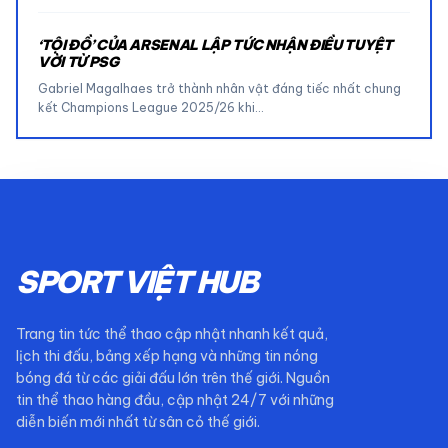
‘TỘI ĐỒ’ CỦA ARSENAL LẬP TỨC NHẬN ĐIỀU TUYỆT
VỜI TỪ PSG
Gabriel Magalhaes trở thành nhân vật đáng tiếc nhất chung
kết Champions League 2025/26 khi…
SPORT VIỆT HUB
Trang tin tức thể thao cập nhật nhanh kết quả,
lịch thi đấu, bảng xếp hạng và những tin nóng
bóng đá từ các giải đấu lớn trên thế giới. Nguồn
tin thể thao hàng đầu, cập nhật 24/7 với những
diễn biến mới nhất từ sân cỏ thế giới.