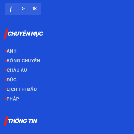
play_arrow
f
tk
CHUYÊN MỤC
ANH
BÓNG CHUYỀN
CHÂU ÂU
ĐỨC
LỊCH THI ĐẤU
PHÁP
THÔNG TIN