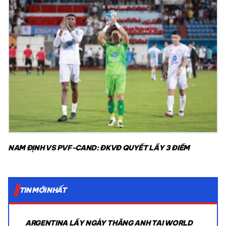
NAM ĐỊNH VS PVF-CAND: ĐKVĐ QUYẾT LẤY 3 ĐIỂM
TIN MỚI NHẤT
ARGENTINA LẤY NGÀY THẮNG ANH TẠI WORLD