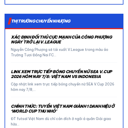
THỊ TRƯỜNG CHUYỂN NHƯỢNG
XÁC ĐỊNH ĐỐI THỦ CỰC MẠNH CỦA CÔNG PHƯỢNG
NGÀY TRỞ LẠI V.LEAGUE
Nguyễn Công Phượng sẽ tái xuất V.League trong màu áo
Trường Tươi Đồng Nai FC…
LINK XEM TRỰC TIẾP BÓNG CHUYỀN NỮ SEA V.CUP
2026 HÔM NAY 7/8: VIỆT NAM VS INDONESIA
Cập nhật link xem trực tiếp bóng chuyền nữ SEA V.Cup 2026
hôm nay 7/8,…
CHÍNH THỨC: TUYỂN VIỆT NAM GIÀNH 1 DANH HIỆU Ở
‘WORLD CUP THU NHỎ’
ĐT futsal Việt Nam dù chỉ cán đích ở ngôi á quân Giải giao
hữu…