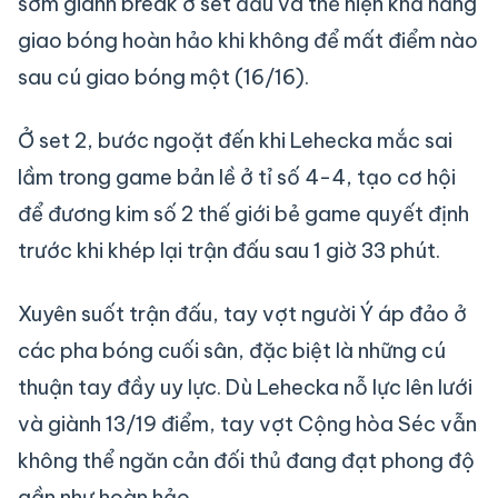
sớm giành break ở set đầu và thể hiện khả năng
giao bóng hoàn hảo khi không để mất điểm nào
sau cú giao bóng một (16/16).
Ở set 2, bước ngoặt đến khi Lehecka mắc sai
lầm trong game bản lề ở tỉ số 4-4, tạo cơ hội
để đương kim số 2 thế giới bẻ game quyết định
trước khi khép lại trận đấu sau 1 giờ 33 phút.
Xuyên suốt trận đấu, tay vợt người Ý áp đảo ở
các pha bóng cuối sân, đặc biệt là những cú
thuận tay đầy uy lực. Dù Lehecka nỗ lực lên lưới
và giành 13/19 điểm, tay vợt Cộng hòa Séc vẫn
không thể ngăn cản đối thủ đang đạt phong độ
gần như hoàn hảo.