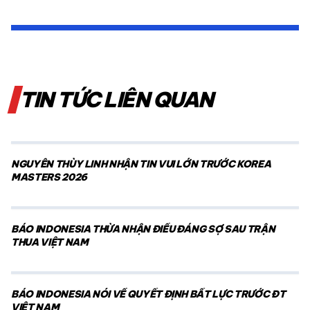
TIN TỨC LIÊN QUAN
NGUYỄN THÙY LINH NHẬN TIN VUI LỚN TRƯỚC KOREA
MASTERS 2026
BÁO INDONESIA THỪA NHẬN ĐIỀU ĐÁNG SỢ SAU TRẬN
THUA VIỆT NAM
BÁO INDONESIA NÓI VỀ QUYẾT ĐỊNH BẤT LỰC TRƯỚC ĐT
VIỆT NAM