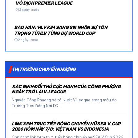
VÔ ĐỊCH PREMIER LEAGUE
schedule
2 ngày trước
BÁO HÀN: ‘HLV KIM SANG SIK NHẬN SỰ TÔN
TRỌNG TỪ HLV TỪNG DỰ WORLD CUP’
schedule
2 ngày trước
THỊ TRƯỜNG CHUYỂN NHƯỢNG
XÁC ĐỊNH ĐỐI THỦ CỰC MẠNH CỦA CÔNG PHƯỢNG
NGÀY TRỞ LẠI V.LEAGUE
Nguyễn Công Phượng sẽ tái xuất V.League trong màu áo
Trường Tươi Đồng Nai FC…
LINK XEM TRỰC TIẾP BÓNG CHUYỀN NỮ SEA V.CUP
2026 HÔM NAY 7/8: VIỆT NAM VS INDONESIA
Cập nhật link xem trực tiếp bóng chuyền nữ SEA V.Cup 2026