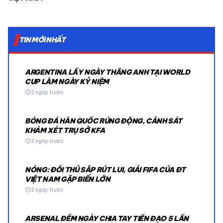
TIN MỚI NHẤT
ARGENTINA LẤY NGÀY THẮNG ANH TẠI WORLD
CUP LÀM NGÀY KỶ NIỆM
schedule
2 ngày trước
BÓNG ĐÁ HÀN QUỐC RÚNG ĐỘNG, CẢNH SÁT
KHÁM XÉT TRỤ SỞ KFA
schedule
2 ngày trước
NÓNG: ĐỐI THỦ SẮP RÚT LUI, GIẢI FIFA CỦA ĐT
VIỆT NAM GẶP BIẾN LỚN
schedule
2 ngày trước
ARSENAL ĐẾM NGÀY CHIA TAY TIỀN ĐẠO 5 LẦN