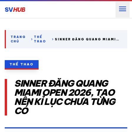
menu
SV
HUB
search
TRANG
THỂ
chevron_right
chevron_right
SINNER ĐĂNG QUANG MIAMI
CHỦ
THAO
OPEN 2026, TẠO NÊN KỈ LỤC
CHƯA TỪNG CÓ
expand_more
CÁC GIẢI NGOẠI HẠNG
THỂ THAO
expand_more
THỂ THAO TRONG NƯỚC
SINNER ĐĂNG QUANG
expand_more
THỂ THAO
MIAMI OPEN 2026, TẠO
NÊN KỈ LỤC CHƯA TỪNG
VIDEO
CÓ
LỊCH THI ĐẤU