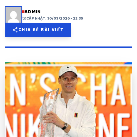
share
mail
© 2026 TT24H
ADMIN
history
CẬP NHẬT: 30/03/2026 - 22:35
share
CHIA SẺ BÀI VIẾT