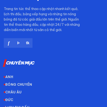
Trang tin tức thể thao cập nhật nhanh kết quả,
lịch thi đấu, bảng xếp hạng và những tin nóng
bóng đá từ các giải đấu lớn trên thế giới. Nguồn
tin thể thao hàng đầu, cập nhật 24/7 với những
diễn biến mới nhất từ sân cỏ thế giới.
play_arrow
f
tk
CHUYÊN MỤC
ANH
BÓNG CHUYỀN
CHÂU ÂU
ĐỨC