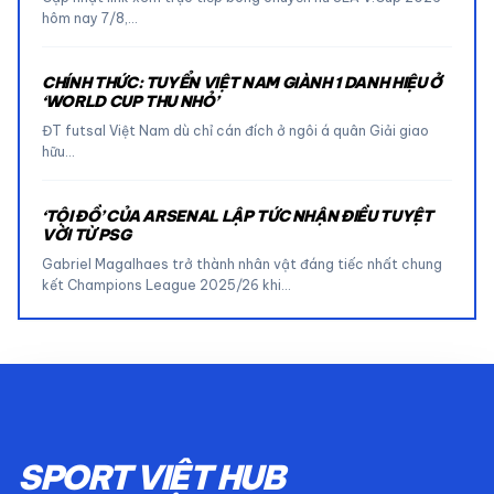
hôm nay 7/8,…
CHÍNH THỨC: TUYỂN VIỆT NAM GIÀNH 1 DANH HIỆU Ở
‘WORLD CUP THU NHỎ’
ĐT futsal Việt Nam dù chỉ cán đích ở ngôi á quân Giải giao
hữu…
‘TỘI ĐỒ’ CỦA ARSENAL LẬP TỨC NHẬN ĐIỀU TUYỆT
VỜI TỪ PSG
Gabriel Magalhaes trở thành nhân vật đáng tiếc nhất chung
kết Champions League 2025/26 khi…
SPORT VIỆT HUB